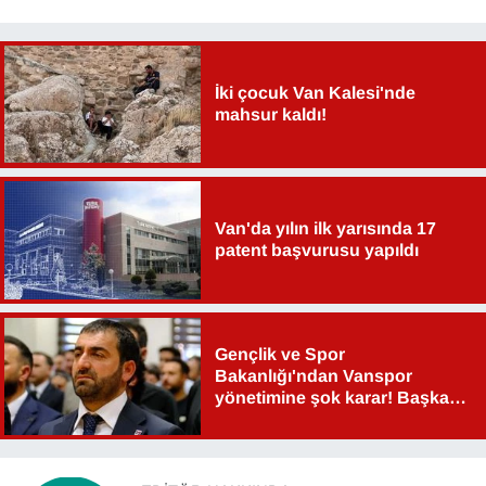
İki çocuk Van Kalesi'nde
mahsur kaldı!
Van'da yılın ilk yarısında 17
patent başvurusu yapıldı
Gençlik ve Spor
Bakanlığı'ndan Vanspor
yönetimine şok karar! Başkan
Şahin Aslan görevden alındı!