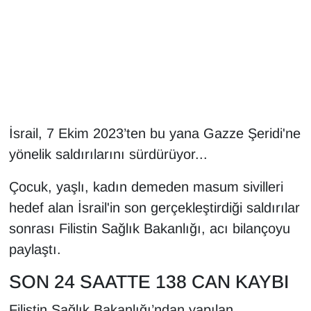
Gündem
Haber
HABERDE İNSAN
İsrail, 7 Ekim 2023’ten bu yana Gazze Şeridi'ne
İngilizce
yönelik saldırılarını sürdürüyor...
Kadın
Çocuk, yaşlı, kadın demeden masum sivilleri
hedef alan İsrail'in son gerçekleştirdiği saldırılar
Kamu Alımları
sonrası Filistin Sağlık Bakanlığı, acı bilançoyu
Kim Kimdir?
paylaştı.
SON 24 SAATTE 138 CAN KAYBI
Kültür & Sanat
Filistin Sağlık Bakanlığı’ndan yapılan