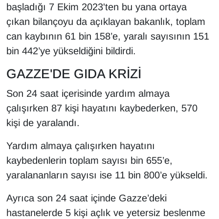
başladığı 7 Ekim 2023'ten bu yana ortaya
Sinema - TV
çıkan bilançoyu da açıklayan bakanlık, toplam
SİYASET
can kaybının 61 bin 158’e, yaralı sayısının 151
bin 442’ye yükseldiğini bildirdi.
SPOR
GAZZE'DE GIDA KRİZİ
TEBRİK
Son 24 saat içerisinde yardım almaya
çalışırken 87 kişi hayatını kaybederken, 570
TEKNOLOJİ
kişi de yaralandı.
Turizm
Yardım almaya çalışırken hayatını
VAN'DA SPOR
kaybedenlerin toplam sayısı bin 655’e,
yaralananların sayısı ise 11 bin 800’e yükseldi.
Vasıta
Ayrıca son 24 saat içinde Gazze’deki
YAŞAM
hastanelerde 5 kişi açlık ve yetersiz beslenme