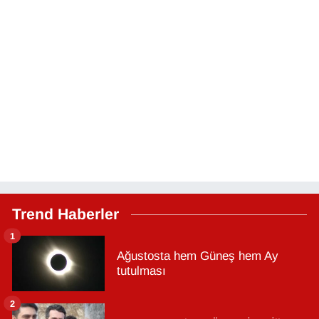
Trend Haberler
1
Ağustosta hem Güneş hem Ay
tutulması
2