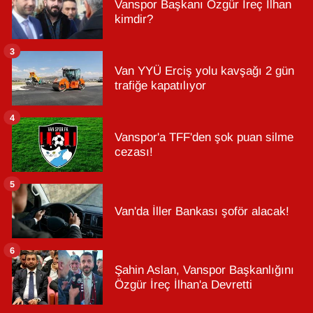
Vanspor Başkanı Özgür İreç İlhan
kimdir?
3
Van YYÜ Erciş yolu kavşağı 2 gün
trafiğe kapatılıyor
4
Vanspor'a TFF'den şok puan silme
cezası!
5
Van'da İller Bankası şoför alacak!
6
Şahin Aslan, Vanspor Başkanlığını
Özgür İreç İlhan'a Devretti