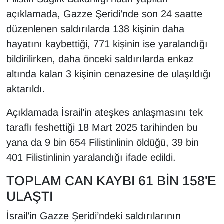
KURDÎ
açıklamada, Gazze Şeridi’nde son 24 saatte
düzenlenen saldırılarda 138 kişinin daha
MAGAZİN
hayatını kaybettiği, 771 kişinin ise yaralandığı
MEDYA
bildirilirken, daha önceki saldırılarda enkaz
altında kalan 3 kişinin cenazesine de ulaşıldığı
ONE EKONOMİ
aktarıldı.
POLİTİKA
Açıklamada İsrail’in ateşkes anlaşmasını tek
taraflı feshettiği 18 Mart 2025 tarihinden bu
Resmi İlanlar
yana da 9 bin 654 Filistinlinin öldüğü, 39 bin
RÖPORTAJ
401 Filistinlinin yaralandığı ifade edildi.
TOPLAM CAN KAYBI 61 BİN 158'E
SAĞLIK
ULAŞTI
Seri İlan
İsrail’in Gazze Şeridi’ndeki saldırılarının