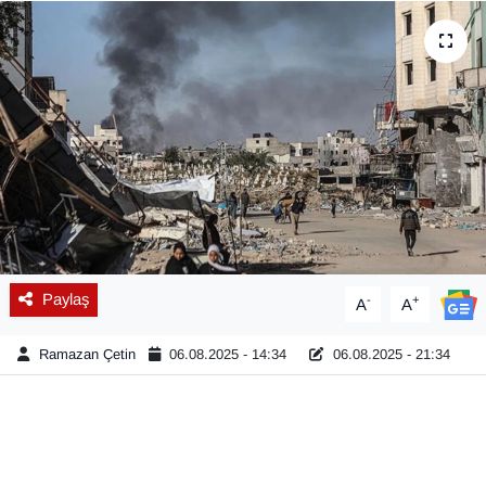
Diğer
DÜNYA
EĞİTİM
EKONOMİ
Eleman
Paylaş
-
+
A
A
Emlak
Ramazan Çetin
06.08.2025 - 14:34
06.08.2025 - 21:34
En çok konuşulanlar
GENEL
Güncel