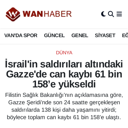
3.SAYFA
Van Nöbetçi Eczaneler
VAN'DA SPOR
GÜNCEL
GENEL
SİYASET
EĞ
ASAYİŞ
Van Hava Durumu
BİLİM VE TEKNOLOJİ
Van Namaz Vakitleri
DÜNYA
İsrail'in saldırıları altındaki
Biyografi
Van Trafik Yoğunluk Haritası
Gazze'de can kaybı 61 bin
Bölge Haberleri
Süper Lig Puan Durumu ve Fikstür
158’e yükseldi
ÇEVRE
Tüm Manşetler
Filistin Sağlık Bakanlığı’nın açıklamasına göre,
Gazze Şeridi’nde son 24 saatte gerçekleşen
Deprem
Son Dakika Haberleri
saldırılarda 138 kişi daha yaşamını yitirdi;
böylece toplam can kaybı 61 bin 158’e ulaştı.
Dernekler, Odalar
Haber Arşivi