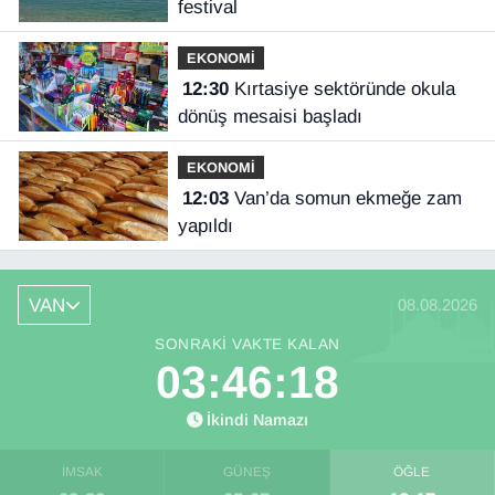
festival
EKONOMİ
12:30
Kırtasiye sektöründe okula
dönüş mesaisi başladı
EKONOMİ
12:03
Van’da somun ekmeğe zam
yapıldı
VAN
08.08.2026
SONRAKI VAKTE KALAN
03:46:18
İkindi Namazı
İMSAK
GÜNEŞ
ÖĞLE