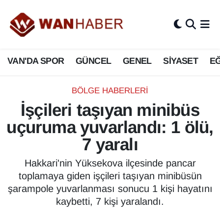
3.SAYFA
Van Nöbetçi Eczaneler
VAN'DA SPOR
GÜNCEL
GENEL
SİYASET
EĞ
ASAYİŞ
Van Hava Durumu
BİLİM VE TEKNOLOJİ
Van Namaz Vakitleri
BÖLGE HABERLERI
İşçileri taşıyan minibüs
Biyografi
Van Trafik Yoğunluk Haritası
uçuruma yuvarlandı: 1 ölü,
Bölge Haberleri
Süper Lig Puan Durumu ve Fikstür
7 yaralı
ÇEVRE
Tüm Manşetler
Hakkari'nin Yüksekova ilçesinde pancar
toplamaya giden işçileri taşıyan minibüsün
Deprem
Son Dakika Haberleri
şarampole yuvarlanması sonucu 1 kişi hayatını
kaybetti, 7 kişi yaralandı.
Dernekler, Odalar
Haber Arşivi