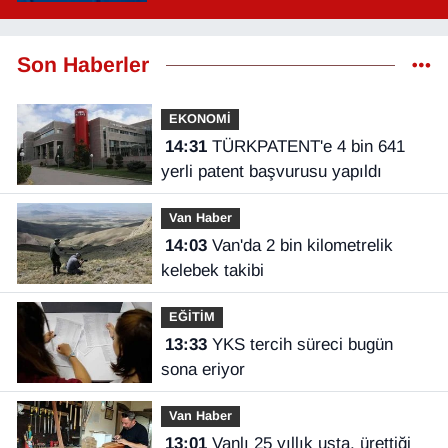
saat kaçta?
Son Haberler
EKONOMİ
14:31
TÜRKPATENT'e 4 bin 641
yerli patent başvurusu yapıldı
Van Haber
14:03
Van'da 2 bin kilometrelik
kelebek takibi
EĞİTİM
13:33
YKS tercih süreci bugün
sona eriyor
Van Haber
13:01
Vanlı 25 yıllık usta, ürettiği