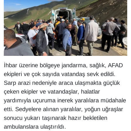
KURDÎ
MAGAZİN
MEDYA
ONE EKONOMİ
POLİTİKA
İhbar üzerine bölgeye jandarma, sağlık, AFAD
ekipleri ve çok sayıda vatandaş sevk edildi.
Resmi İlanlar
Sarp arazi nedeniyle araca ulaşmakta güçlük
çeken ekipler ve vatandaşlar, halatlar
RÖPORTAJ
yardımıyla uçuruma inerek yaralılara müdahale
SAĞLIK
etti. Sedyelere alınan yaralılar, yoğun uğraşlar
sonucu yukarı taşınarak hazır bekletilen
Seri İlan
ambulanslara ulaştırıldı.