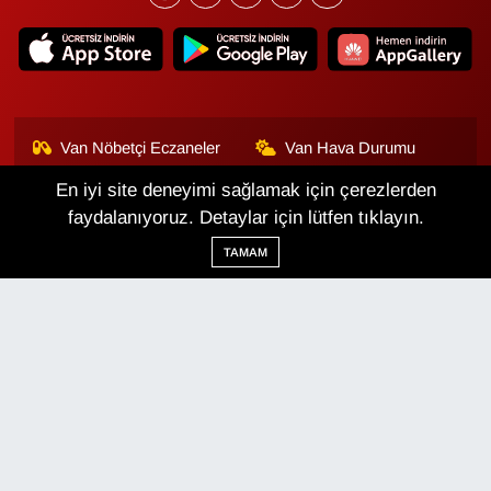
Van Nöbetçi Eczaneler
Van Hava Durumu
En iyi site deneyimi sağlamak için çerezlerden
Van Namaz Vakitleri
Van Trafik Yoğunluk
Haritası
faydalanıyoruz. Detaylar için lütfen tıklayın.
TAMAM
Puan Durumu ve Fikstür
Tüm Manşetler
Son Dakika Haberleri
Haber Arşivi
Van Haber
Çerez Politikası
Gizlilik Politikası
Üyelik Sözleşmesi
Veri Politikası
Künye
İletişim
Haber Yazılımı:
TE Bilişim