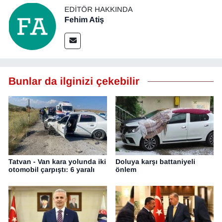
EDITÖR HAKKINDA
Fehim Atiş
Bunlar da ilginizi çekebilir
Tatvan - Van kara yolunda iki
Doluya karşı battaniyeli
otomobil çarpıştı: 6 yaralı
önlem