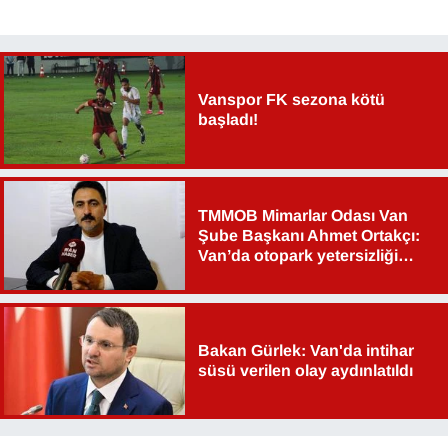
Vanspor FK sezona kötü
başladı!
TMMOB Mimarlar Odası Van
Şube Başkanı Ahmet Ortakçı:
Van’da otopark yetersizliği
ciddi sorun!
Bakan Gürlek: Van'da intihar
süsü verilen olay aydınlatıldı