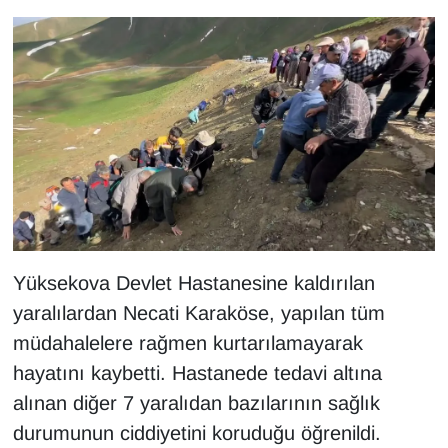
Sinema - TV
SİYASET
SPOR
TEBRİK
TEKNOLOJİ
Turizm
Yüksekova Devlet Hastanesine kaldırılan
yaralılardan Necati Karaköse, yapılan tüm
VAN'DA SPOR
müdahalelere rağmen kurtarılamayarak
hayatını kaybetti. Hastanede tedavi altına
Vasıta
alınan diğer 7 yaralıdan bazılarının sağlık
YAŞAM
durumunun ciddiyetini koruduğu öğrenildi.