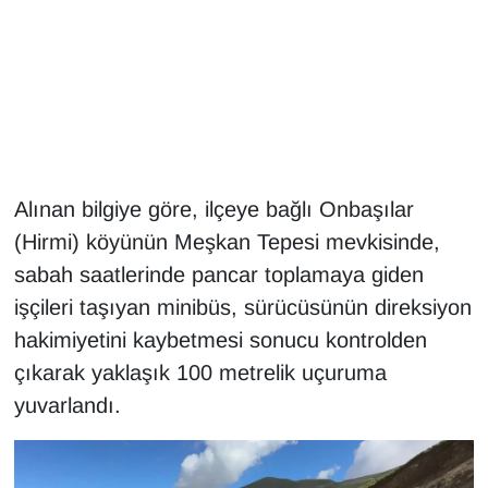
Gündem
Haber
HABERDE İNSAN
Alınan bilgiye göre, ilçeye bağlı Onbaşılar
İngilizce
(Hirmi) köyünün Meşkan Tepesi mevkisinde,
Kadın
sabah saatlerinde pancar toplamaya giden
işçileri taşıyan minibüs, sürücüsünün direksiyon
Kamu Alımları
hakimiyetini kaybetmesi sonucu kontrolden
çıkarak yaklaşık 100 metrelik uçuruma
Kim Kimdir?
yuvarlandı.
Kültür & Sanat