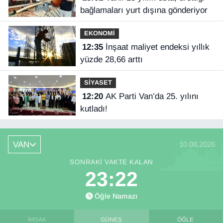
bağlamaları yurt dışına gönderiyor
EKONOMİ
12:35
İnşaat maliyet endeksi yıllık
yüzde 28,66 arttı
SİYASET
12:20
AK Parti Van’da 25. yılını
kutladı!
VAN
10.08.2026
SONRAKI VAKTE KALAN
23:21
Öğle Namazı
İMSAK
GÜNEŞ
ÖĞLE