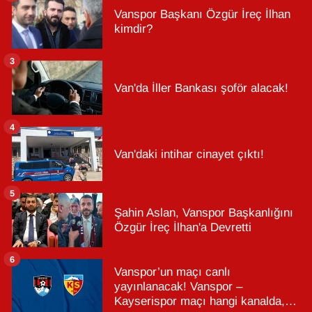
Vanspor Başkanı Özgür İreç İlhan
kimdir?
3
Van'da İller Bankası şoför alacak!
4
Van'daki intihar cinayet çıktı!
5
Şahin Aslan, Vanspor Başkanlığını
Özgür İreç İlhan'a Devretti
6
Vanspor’un maçı canlı
yayınlanacak! Vanspor –
Kayserispor maçı hangi kanalda,