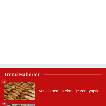
Trend Haberler
1
Van’da somun ekmeğe zam yapıldı
2