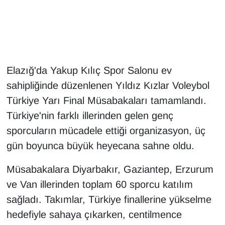
Gündem
Haber
Elazığ'da Yakup Kılıç Spor Salonu ev
HABERDE İNSAN
sahipliğinde düzenlenen Yıldız Kızlar Voleybol
Türkiye Yarı Final Müsabakaları tamamlandı.
İngilizce
Türkiye'nin farklı illerinden gelen genç
Kadın
sporcuların mücadele ettiği organizasyon, üç
gün boyunca büyük heyecana sahne oldu.
Kamu Alımları
Müsabakalara Diyarbakır, Gaziantep, Erzurum
Kim Kimdir?
ve Van illerinden toplam 60 sporcu katılım
sağladı. Takımlar, Türkiye finallerine yükselme
Kültür & Sanat
hedefiyle sahaya çıkarken, centilmence