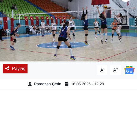
Diğer
DÜNYA
EĞİTİM
EKONOMİ
Paylaş
-
+
A
A
Eleman
Ramazan Çetin
16.05.2026 - 12:29
Emlak
En çok konuşulanlar
GENEL
Güncel