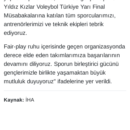
Sinema - TV
Yıldız Kızlar Voleybol Türkiye Yarı Final
Müsabakalarına katılan tüm sporcularımızı,
SİYASET
antrenörlerimizi ve teknik ekipleri tebrik
ediyoruz.
SPOR
Fair-play ruhu içerisinde geçen organizasyonda
TEBRİK
derece elde eden takımlarımıza başarılarının
devamını diliyoruz. Sporun birleştirici gücünü
TEKNOLOJİ
gençlerimizle birlikte yaşamaktan büyük
Turizm
mutluluk duyuyoruz" ifadelerine yer verildi.
VAN'DA SPOR
Kaynak:
İHA
Vasıta
YAŞAM