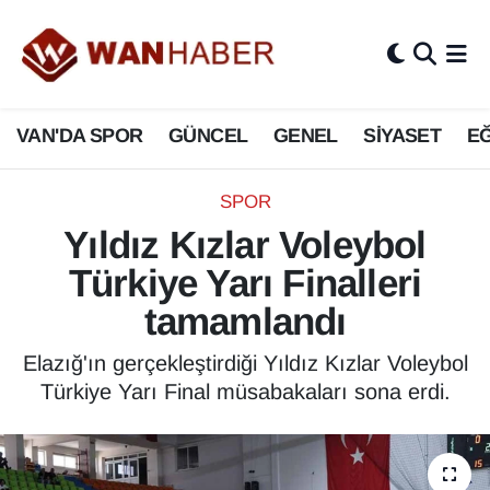
3.SAYFA
Van Nöbetçi Eczaneler
VAN'DA SPOR
GÜNCEL
GENEL
SİYASET
EĞ
ASAYİŞ
Van Hava Durumu
BİLİM VE TEKNOLOJİ
Van Namaz Vakitleri
SPOR
Yıldız Kızlar Voleybol
Biyografi
Van Trafik Yoğunluk Haritası
Türkiye Yarı Finalleri
Bölge Haberleri
Süper Lig Puan Durumu ve Fikstür
tamamlandı
ÇEVRE
Tüm Manşetler
Elazığ'ın gerçekleştirdiği Yıldız Kızlar Voleybol
Türkiye Yarı Final müsabakaları sona erdi.
Deprem
Son Dakika Haberleri
Dernekler, Odalar
Haber Arşivi