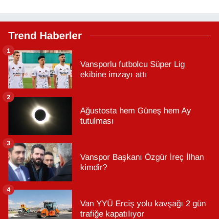
Trend Haberler
1
Vansporlu futbolcu Süper Lig
ekibine imzayı attı
2
Ağustosta hem Güneş hem Ay
tutulması
3
Vanspor Başkanı Özgür İreç İlhan
kimdir?
4
Van YYÜ Erciş yolu kavşağı 2 gün
trafiğe kapatılıyor