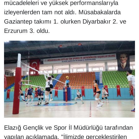
KURDÎ
mücadeleleri ve yüksek performanslarıyla
izleyenlerden tam not aldı. Müsabakalarda
MAGAZİN
Gaziantep takımı 1. olurken Diyarbakır 2. ve
Erzurum 3. oldu.
MEDYA
ONE EKONOMİ
POLİTİKA
Resmi İlanlar
RÖPORTAJ
SAĞLIK
Elazığ Gençlik ve Spor İl Müdürlüğü tarafından
Seri İlan
yapılan açıklamada, "İlimizde gerçekleştirilen