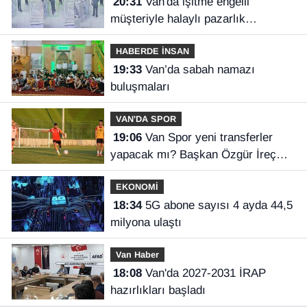
20:31
Van'da işitme engelli
müşteriyle halaylı pazarlık
gülümsetti
HABERDE İNSAN
19:33
Van’da sabah namazı
buluşmaları
VAN'DA SPOR
19:06
Van Spor yeni transferler
yapacak mı? Başkan Özgür İreç
İlhan açıkladı
EKONOMİ
18:34
5G abone sayısı 4 ayda 44,5
milyona ulaştı
Van Haber
18:08
Van'da 2027-2031 İRAP
hazırlıkları başladı