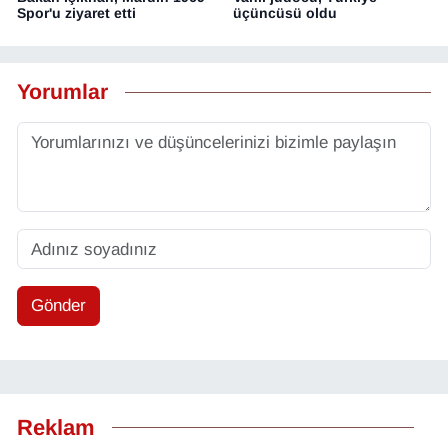
Spor'u ziyaret etti
üçüncüsü oldu
Yorumlar
Gönder
Reklam