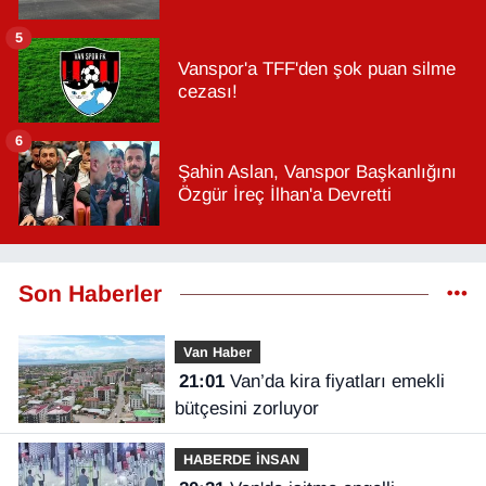
5
Vanspor'a TFF'den şok puan silme
cezası!
6
Şahin Aslan, Vanspor Başkanlığını
Özgür İreç İlhan'a Devretti
Son Haberler
Van Haber
21:01
Van’da kira fiyatları emekli
bütçesini zorluyor
HABERDE İNSAN