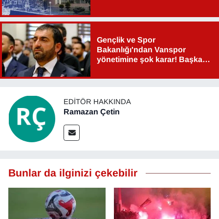
Gençlik ve Spor
Bakanlığı'ndan Vanspor
yönetimine şok karar! Başkan
Şahin Aslan görevden alındı!
EDITÖR HAKKINDA
Ramazan Çetin
Bunlar da ilginizi çekebilir