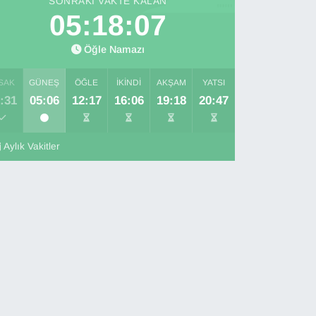
SONRAKI VAKTE KALAN
05:18:05
Öğle Namazı
SAK
GÜNEŞ
ÖĞLE
İKINDI
AKŞAM
YATSI
:31
05:06
12:17
16:06
19:18
20:47
Aylık Vakitler