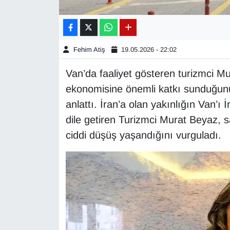
Gündem
Haber
Fehim Atiş
19.05.2026 - 22:02
Van’da faaliyet gösteren turizmci Mur
HABERDE İNSAN
ekonomisine önemli katkı sunduğunu 
İngilizce
anlattı. İran’a olan yakınlığın Van’ı İ
dile getiren Turizmci Murat Beyaz, s
Kadın
ciddi düşüş yaşandığını vurguladı.
Kamu Alımları
Kim Kimdir?
Kültür & Sanat