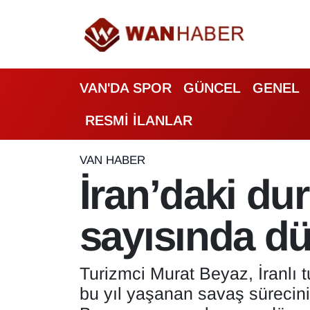
3.SAYFA
Van Nöbetçi Eczaneler
VAN'DA SPOR
GÜNCEL
GENEL
ASAYİŞ
Van Hava Durumu
RESMİ İLANLAR
BİLİM VE TEKNOLOJİ
Van Namaz Vakitleri
Biyografi
Van Trafik Yoğunluk Haritası
VAN HABER
İran’daki dur
Bölge Haberleri
Süper Lig Puan Durumu ve Fikstür
sayısında d
ÇEVRE
Tüm Manşetler
Deprem
Son Dakika Haberleri
Turizmci Murat Beyaz, İranlı t
bu yıl yaşanan savaş sürecinin 
Dernekler, Odalar
Haber Arşivi