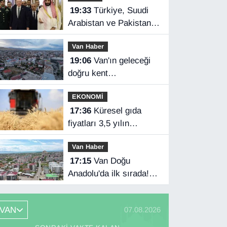
19:33
Türkiye, Suudi
Arabistan ve Pakistan
üçlü savunma
Van Haber
anlaşması imzaladı
19:06
Van'ın geleceği
doğru kent
planlamasında
EKONOMİ
17:36
Küresel gıda
fiyatları 3,5 yılın
zirvesinde
Van Haber
17:15
Van Doğu
Anadolu'da ilk sırada!
Bakanlık verileri
paylaştı…
VAN
07.08.2026