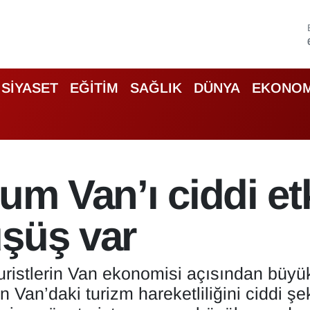
SİYASET
EĞİTİM
SAĞLIK
DÜNYA
EKONOM
um Van’ı ciddi etk
üşüş var
uristlerin Van ekonomisi açısından büyük
Van’daki turizm hareketliliğini ciddi şek