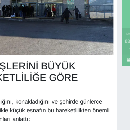
İM
03
İŞLERİNİ BÜYÜK
ETLİLİĞE GÖRE
ptığını, konakladığını ve şehirde günlerce
likle küçük esnafın bu hareketlilikten önemli
arı anlattı: