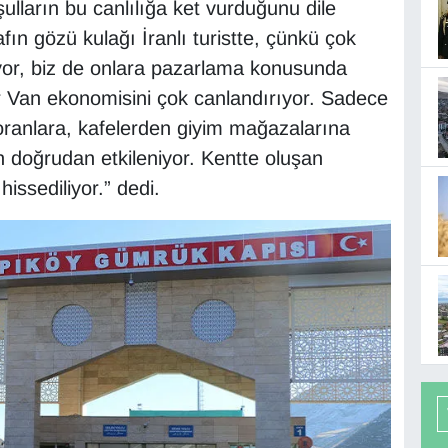
ulların bu canlılığa ket vurduğunu dile
fın gözü kulağı İranlı turistte, çünkü çok
iyor, biz de onlara pazarlama konusunda
ler Van ekonomisini çok canlandırıyor. Sadece
toranlara, kafelerden giyim mağazalarına
en doğrudan etkileniyor. Kentte oluşan
issediliyor.” dedi.