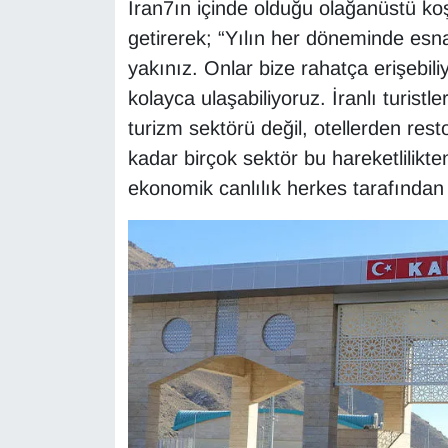
İran7ın içinde olduğu olağanüstü koş
Sinema - TV
getirerek; “Yılın her döneminde esna
yakınız. Onlar bize rahatça erişebil
SİYASET
kolayca ulaşabiliyoruz. İranlı turist
SPOR
turizm sektörü değil, otellerden res
kadar birçok sektör bu hareketlilikt
TEBRİK
ekonomik canlılık herkes tarafından h
TEKNOLOJİ
Turizm
VAN'DA SPOR
Vasıta
YAŞAM