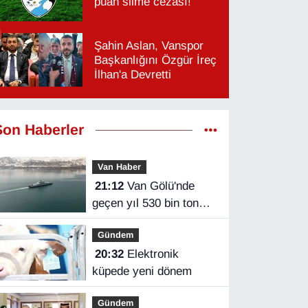
puan silme cezası!
Şahin Aslan, Vanspor
Başkanlığını Özgür İreç
İlhan'a Devretti
Son Haberler
Van Haber
21:12
Van Gölü'nde
geçen yıl 530 bin ton
yük taşındı
Gündem
20:32
Elektronik
küpede yeni dönem
Gündem