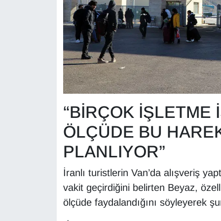
YEREL
“BİRÇOK İŞLETME 
ÖLÇÜDE BU HAREK
PLANLIYOR”
İranlı turistlerin Van’da alışveriş ya
vakit geçirdiğini belirten Beyaz, özel
ölçüde faydalandığını söyleyerek şunl