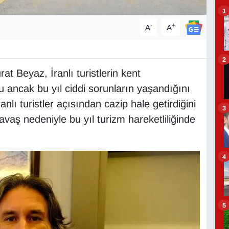
1
-
+
A
A
2
at Beyaz, İranlı turistlerin kent
ancak bu yıl ciddi sorunların yaşandığını
ranlı turistler açısından cazip hale getirdiğini
3
avaş nedeniyle bu yıl turizm hareketliliğinde
4
5