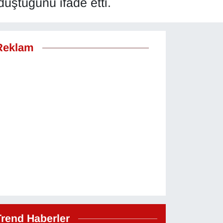
üştüğünü ifade etti.
Reklam
Trend Haberler