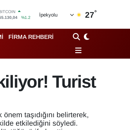
°
DOLAR
27
İpekyolu
47,7106
%0.17
EURO
55,1652
%0.27
STERLİN
İ
FİRMA REHBERİ
64,4046
%0.35
GRAM ALTIN
6618.49
%2.12
BİST100
13.773
%-19
BITCOIN
iliyor! Turist
65.130,04
%1.2
 önem taşıdığını belirterek,
ilde etkilediğini söyledi.