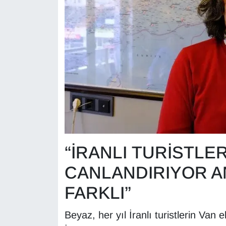
KURDÎ
MAGAZİN
MEDYA
ONE EKONOMİ
POLİTİKA
Resmi İlanlar
“İRANLI TURİSTLE
RÖPORTAJ
CANLANDIRIYOR A
SAĞLIK
FARKLI”
Seri İlan
Beyaz, her yıl İranlı turistlerin Van