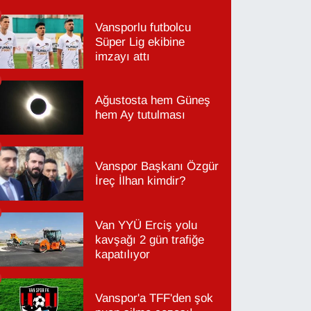
Vansporlu futbolcu
Süper Lig ekibine
imzayı attı
Ağustosta hem Güneş
hem Ay tutulması
Vanspor Başkanı Özgür
İreç İlhan kimdir?
Van YYÜ Erciş yolu
kavşağı 2 gün trafiğe
kapatılıyor
Vanspor'a TFF'den şok