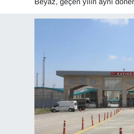
Beyaz, geçen yılın aynı dönem
Diğer
DÜNYA
EĞİTİM
EKONOMİ
Eleman
Emlak
En çok konuşulanlar
GENEL
Güncel