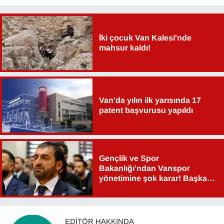
İki çocuk Van Kalesi'nde
mahsur kaldı!
Van'da yılın ilk yarısında 17
patent başvurusu yapıldı
Gençlik ve Spor
Bakanlığı'ndan Vanspor
yönetimine şok karar! Başkan
Şahin Aslan görevden alındı!
EDITÖR HAKKINDA