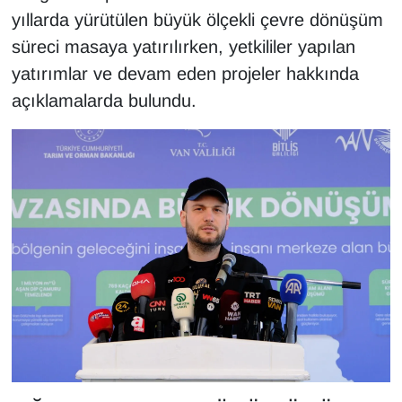
KURDÎ
yıllarda yürütülen büyük ölçekli çevre dönüşüm
süreci masaya yatırılırken, yetkililer yapılan
MAGAZİN
yatırımlar ve devam eden projeler hakkında
MEDYA
açıklamalarda bulundu.
ONE EKONOMİ
POLİTİKA
Resmi İlanlar
RÖPORTAJ
SAĞLIK
Seri İlan