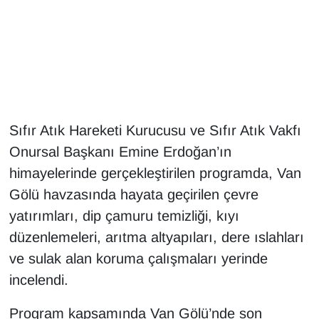
Gündem
Haber
HABERDE İNSAN
Sıfır Atık Hareketi Kurucusu ve Sıfır Atık Vakfı
İngilizce
Onursal Başkanı Emine Erdoğan’ın
himayelerinde gerçekleştirilen programda, Van
Kadın
Gölü havzasında hayata geçirilen çevre
Kamu Alımları
yatırımları, dip çamuru temizliği, kıyı
düzenlemeleri, arıtma altyapıları, dere ıslahları
Kim Kimdir?
ve sulak alan koruma çalışmaları yerinde
incelendi.
Kültür & Sanat
Program kapsamında Van Gölü’nde son