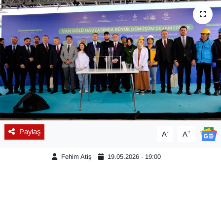
Diğer
DÜNYA
EĞİTİM
EKONOMİ
Eleman
Paylaş
-
+
A
A
Emlak
Fehim Atiş
19.05.2026 - 19:00
En çok konuşulanlar
GENEL
Güncel