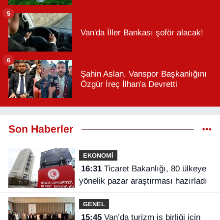
5
Van'da İller Bankası şoför alacak!
6
Şahin Aslan, Vanspor Başkanlığını
Özgür İreç İlhan'a Devretti
Son Haberler
EKONOMİ
16:31
Ticaret Bakanlığı, 80 ülkeye
yönelik pazar araştırması hazırladı
GENEL
15:45
Van’da turizm iş birliği için