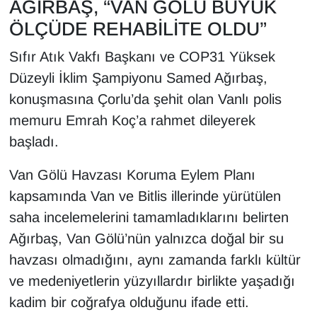
AĞIRBAŞ, “VAN GÖLÜ BÜYÜK
Sinema - TV
ÖLÇÜDE REHABİLİTE OLDU”
SİYASET
Sıfır Atık Vakfı Başkanı ve COP31 Yüksek
Düzeyli İklim Şampiyonu Samed Ağırbaş,
SPOR
konuşmasına Çorlu’da şehit olan Vanlı polis
memuru Emrah Koç’a rahmet dileyerek
TEBRİK
başladı.
TEKNOLOJİ
Van Gölü Havzası Koruma Eylem Planı
Turizm
kapsamında Van ve Bitlis illerinde yürütülen
saha incelemelerini tamamladıklarını belirten
VAN'DA SPOR
Ağırbaş, Van Gölü’nün yalnızca doğal bir su
havzası olmadığını, aynı zamanda farklı kültür
Vasıta
ve medeniyetlerin yüzyıllardır birlikte yaşadığı
YAŞAM
kadim bir coğrafya olduğunu ifade etti.