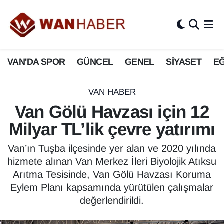
3.SAYFA
Van Nöbetçi Eczaneler
VAN'DA SPOR
GÜNCEL
GENEL
SİYASET
EĞ
ASAYİŞ
Van Hava Durumu
BİLİM VE TEKNOLOJİ
Van Namaz Vakitleri
VAN HABER
Van Gölü Havzası için 12
Biyografi
Van Trafik Yoğunluk Haritası
Milyar TL’lik çevre yatırımı
Bölge Haberleri
Süper Lig Puan Durumu ve Fikstür
Van’ın Tuşba ilçesinde yer alan ve 2020 yılında
hizmete alınan Van Merkez İleri Biyolojik Atıksu
ÇEVRE
Tüm Manşetler
Arıtma Tesisinde, Van Gölü Havzası Koruma
Eylem Planı kapsamında yürütülen çalışmalar
Deprem
Son Dakika Haberleri
değerlendirildi.
Dernekler, Odalar
Haber Arşivi