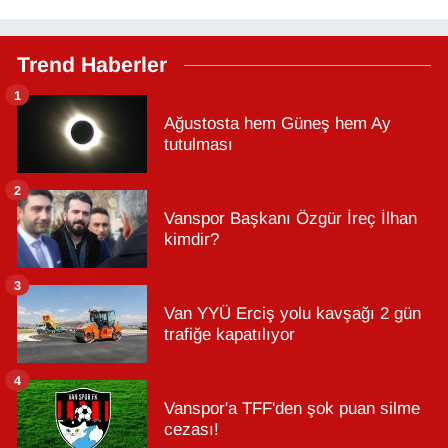
Trend Haberler
1
Ağustosta hem Güneş hem Ay
tutulması
2
Vanspor Başkanı Özgür İreç İlhan
kimdir?
3
Van YYÜ Erciş yolu kavşağı 2 gün
trafiğe kapatılıyor
4
Vanspor'a TFF'den şok puan silme
cezası!