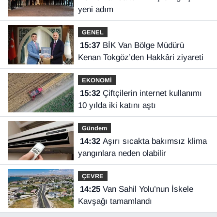
yeni adım
GENEL
15:37
BİK Van Bölge Müdürü
Kenan Tokgöz’den Hakkâri ziyareti
EKONOMİ
15:32
Çiftçilerin internet kullanımı
10 yılda iki katını aştı
Gündem
14:32
Aşırı sıcakta bakımsız klima
yangınlara neden olabilir
ÇEVRE
14:25
Van Sahil Yolu’nun İskele
Kavşağı tamamlandı