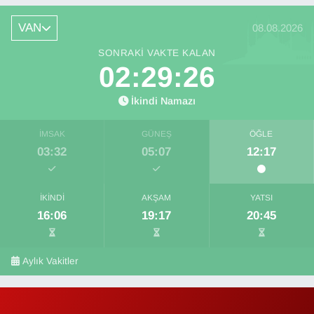
VAN
08.08.2026
SONRAKI VAKTE KALAN
02:29:25
İkindi Namazı
İMSAK
GÜNEŞ
ÖĞLE
03:32
05:07
12:17
İKINDI
AKŞAM
YATSI
16:06
19:17
20:45
Aylık Vakitler