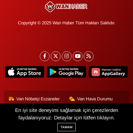
Copyright © 2025 Wan Haber Tüm Hakları Saklıdır.
Van Nöbetçi Eczaneler
Van Hava Durumu
En iyi site deneyimi sağlamak için çerezlerden
Van Namaz Vakitleri
Van Trafik Yoğunluk
Haritası
faydalanıyoruz. Detaylar için lütfen tıklayın.
TAMAM
Puan Durumu ve Fikstür
Tüm Manşetler