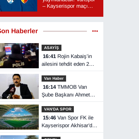
– Kayserispor maçı
hangi kanalda, saat
kaçta?
Son Haberler
ASAYİŞ
16:41
Rojin Kabaiş’in
ailesini tehdit eden 2
kişi tutuklandı
Van Haber
16:14
TMMOB Van
Şube Başkanı Ahmet
Ortakçı: Van’da otopark
VAN'DA SPOR
yetersizliği ciddi sorun!
15:46
Van Spor FK ile
Kayserispor Akhisar'da
rakip