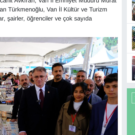
hit Avkıran, Van İl Emniyet Müdürü Murat
han Türkmenoğlu, Van İl Kültür ve Turizm
 şairler, öğrenciler ve çok sayıda