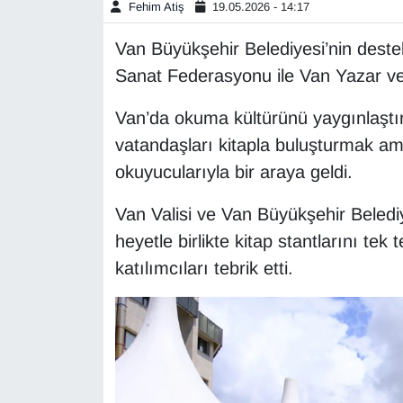
Fehim Atiş
19.05.2026 - 14:17
Gündem
Van Büyükşehir Belediyesi’nin destekl
Sanat Federasyonu ile Van Yazar ve Şa
Haber
Van’da okuma kültürünü yaygınlaştı
HABERDE İNSAN
vatandaşları kitapla buluşturmak a
okuyucularıyla bir araya geldi.
İngilizce
Van Valisi ve Van Büyükşehir Beledi
Kadın
heyetle birlikte kitap stantlarını tek
katılımcıları tebrik etti.
Kamu Alımları
Kim Kimdir?
Kültür & Sanat