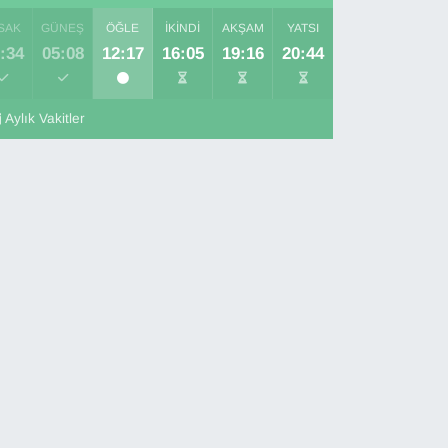
SAK
GÜNEŞ
ÖĞLE
İKINDI
AKŞAM
YATSI
:34
05:08
12:17
16:05
19:16
20:44
Aylık Vakitler