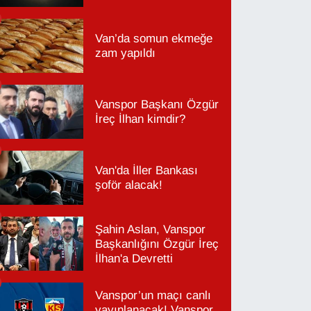
Van’da somun ekmeğe
zam yapıldı
Vanspor Başkanı Özgür
İreç İlhan kimdir?
Van'da İller Bankası
şoför alacak!
Şahin Aslan, Vanspor
Başkanlığını Özgür İreç
İlhan'a Devretti
Vanspor’un maçı canlı
yayınlanacak! Vanspor