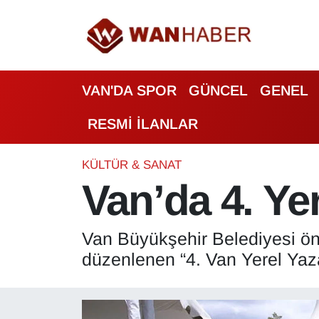
3.SAYFA
Van Nöbetçi Eczaneler
VAN'DA SPOR
GÜNCEL
GENEL
ASAYİŞ
Van Hava Durumu
RESMİ İLANLAR
BİLİM VE TEKNOLOJİ
Van Namaz Vakitleri
Biyografi
Van Trafik Yoğunluk Haritası
KÜLTÜR & SANAT
Van’da 4. Yer
Bölge Haberleri
Süper Lig Puan Durumu ve Fikstür
Van Büyükşehir Belediyesi ö
ÇEVRE
Tüm Manşetler
düzenlenen “4. Van Yerel Yazar
Deprem
Son Dakika Haberleri
Dernekler, Odalar
Haber Arşivi