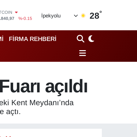
°
OLAR
28
İpekyolu
,7436
%0.18
URO
,2510
%0.32
TERLİN
İ
FİRMA REHBERİ
,4811
%0.38
RAM ALTIN
60.55
%0
İST100
.779
%-14
ITCOIN
Fuarı açıldı
.840,97
%-0.15
eki Kent Meydanı’nda
e açtı.