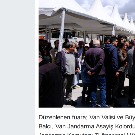
KURDÎ
MAGAZİN
MEDYA
ONE EKONOMİ
POLİTİKA
Resmi İlanlar
RÖPORTAJ
SAĞLIK
Düzenlenen fuara; Van Valisi ve Büy
Seri İlan
Balcı, Van Jandarma Asayiş Kolordu