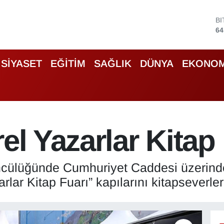
D
47
E
55
S
SİYASET
EĞİTİM
SAĞLIK
DÜNYA
EKONOM
64
G
66
B
13
B
el Yazarlar Kitap 
64
ncülüğünde Cumhuriyet Caddesi üzerind
lar Kitap Fuarı” kapılarını kitapseverler