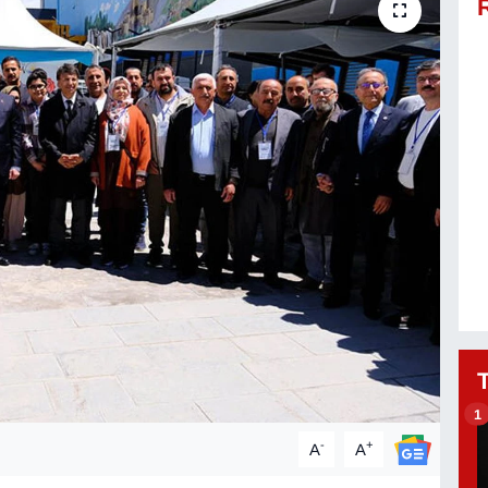
1
-
+
A
A