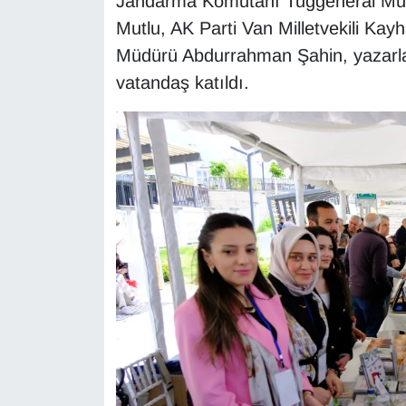
Jandarma Komutanı Tuğgeneral Müca
Sinema - TV
Mutlu, AK Parti Van Milletvekili Kay
Müdürü Abdurrahman Şahin, yazarlar,
SİYASET
vatandaş katıldı.
SPOR
TEBRİK
TEKNOLOJİ
Turizm
VAN'DA SPOR
Vasıta
YAŞAM