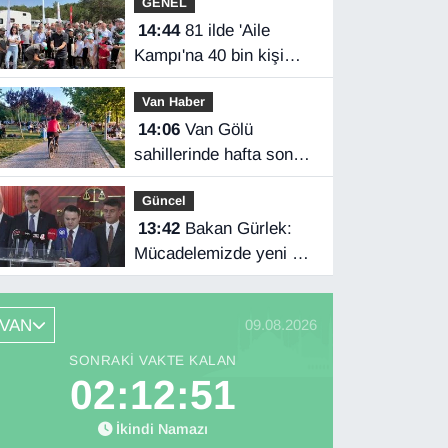
GENEL
14:44
81 ilde 'Aile
Kampı'na 40 bin kişi
katıldı
Van Haber
14:06
Van Gölü
sahillerinde hafta sonu
yoğunluğu
Güncel
13:42
Bakan Gürlek:
Mücadelemizde yeni bir
boyuta geçeceğiz
VAN
09.08.2026
SONRAKI VAKTE KALAN
02:12:49
İkindi Namazı