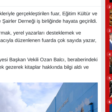
2
eriyle gerçekleştirilen fuar, Eğitim Kültür ve
irler Derneği iş birliğinde hayata geçirildi.
3
rmak, yerel yazarları desteklemek ve
macıyla düzenlenen fuarda çok sayıda yazar,
4
yesi Başkan Vekili Ozan Balcı, beraberindeki
 tek gezerek kitaplar hakkında bilgi aldı ve
5
6