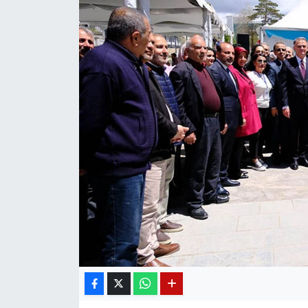
Diğer
DÜNYA
EĞİTİM
EKONOMİ
Eleman
Emlak
En çok konuşulanlar
GENEL
Güncel