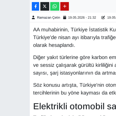
Gündem
Ramazan Çetin
19.05.2026 - 21:32
19.05.
Haber
AA muhabirinin, Türkiye İstatistik Ku
Türkiye'de nisan ayı itibarıyla trafiğ
HABERDE İNSAN
olarak hesaplandı.
İngilizce
Diğer yakıt türlerine göre karbon em
ve sessiz çalışarak gürültü kirliliğin
Kadın
sayısı, şarj istasyonlarının da artma
Kamu Alımları
Söz konusu artışta, Türkiye'nin otom
Kim Kimdir?
tercihlerinin bu yöne kayması da etki
Elektrikli otomobil sa
Kültür & Sanat