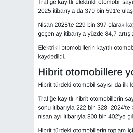
Trafiğe kayıtlı elektrikli otomobil sa
KURDÎ
2025 itibarıyla da 370 bin 591'e ulaşt
MAGAZİN
Nisan 2025'te 229 bin 397 olarak kayı
MEDYA
geçen ay itibarıyla yüzde 84,7 artış
Elektrikli otomobillerin kayıtlı otomo
ONE EKONOMİ
kaydedildi.
POLİTİKA
Hibrit otomobillere y
Resmi İlanlar
Hibrit türdeki otomobil sayısı da ilk 
RÖPORTAJ
Trafiğe kayıtlı hibrit otomobillerin 
sonu itibarıyla 222 bin 328, 2024'te
SAĞLIK
nisan ayı itibarıyla 800 bin 402'ye çık
Seri İlan
Hibrit türdeki otomobillerin toplam 