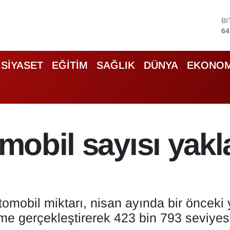
B
64
D
47
E
55
SİYASET
EĞİTİM
SAĞLIK
DÜNYA
EKONOM
S
64
G
65
B
13
omobil sayısı yakl
 otomobil miktarı, nisan ayında bir öncek
e gerçekleştirerek 423 bin 793 seviyesi