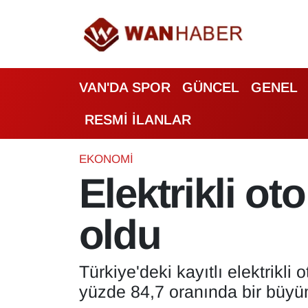
3.SAYFA
Van Nöbetçi Eczaneler
VAN'DA SPOR
GÜNCEL
GENEL
ASAYİŞ
Van Hava Durumu
RESMİ İLANLAR
BİLİM VE TEKNOLOJİ
Van Namaz Vakitleri
Biyografi
Van Trafik Yoğunluk Haritası
EKONOMİ
Elektrikli ot
Bölge Haberleri
Süper Lig Puan Durumu ve Fikstür
oldu
ÇEVRE
Tüm Manşetler
Deprem
Son Dakika Haberleri
Türkiye'deki kayıtlı elektrikli
yüzde 84,7 oranında bir büyüm
Dernekler, Odalar
Haber Arşivi