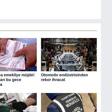
ca emekliye müjde!
Otomotiv endüstrisinden
ları bu gece
rekor ihracat
da