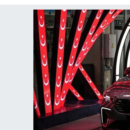
Diğer
DÜNYA
EĞİTİM
EKONOMİ
Eleman
Emlak
En çok konuşulanlar
GENEL
Güncel