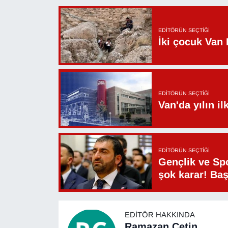
YEREL
EDITÖRÜN SEÇTIĞI
İki çocuk Van 
EDITÖRÜN SEÇTIĞI
Van'da yılın i
EDITÖRÜN SEÇTIĞI
Gençlik ve Sp
şok karar! Ba
EDITÖR HAKKINDA
Ramazan Çetin