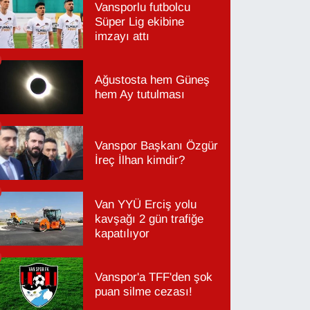
Vansporlu futbolcu
Süper Lig ekibine
imzayı attı
Ağustosta hem Güneş
hem Ay tutulması
Vanspor Başkanı Özgür
İreç İlhan kimdir?
Van YYÜ Erciş yolu
kavşağı 2 gün trafiğe
kapatılıyor
Vanspor'a TFF'den şok
puan silme cezası!