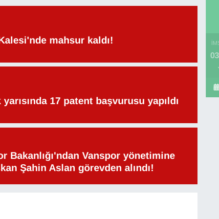
Kalesi'nde mahsur kaldı!
İM
03
lk yarısında 17 patent başvurusu yapıldı
or Bakanlığı'ndan Vanspor yönetimine
şkan Şahin Aslan görevden alındı!