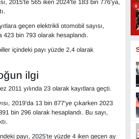
yısı, 2015'te 565 iken 2024'te 183 bin 776'ya,
6
ı.
tlara geçen elektrikli otomobil sayısı,
la 423 bin 793 olarak hesaplandı.
biller içindeki payı yüzde 2,4 olarak
oğun ilgi
kez 2011 yılında 23 olarak kayıtlara geçti.
sayısı, 2019'da 13 bin 877'ye çıkarken 2023
 391 bin 296 olarak hesaplandı. Bu sayı,
tı.
içindeki payı, 2025'te yüzde 4 iken geçen ay