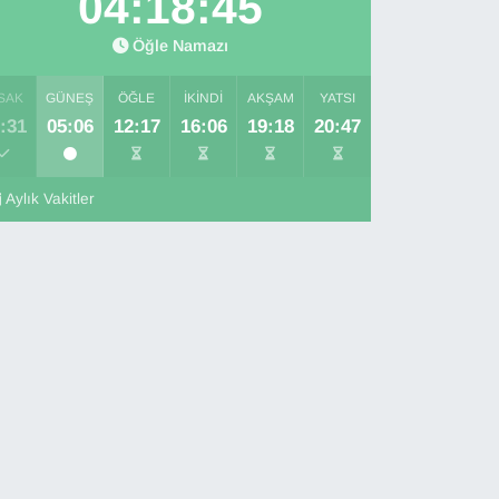
04:18:44
Öğle Namazı
SAK
GÜNEŞ
ÖĞLE
İKINDI
AKŞAM
YATSI
:31
05:06
12:17
16:06
19:18
20:47
Aylık Vakitler