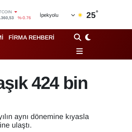
ITCOIN
.360,53
%-0.76
°
25
İpekyolu
OLAR
,7143
%0.16
URO
,0317
%-0.02
İ
FİRMA REHBERİ
TERLİN
,2463
%0.07
RAM ALTIN
74.81
%1.44
İST100
.799
%70
aşık 424 bin
i yılın aynı dönemine kıyasla
ne ulaştı.