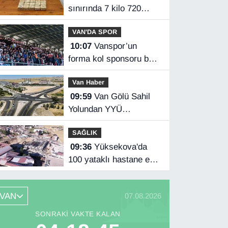
sınırında 7 kilo 720
gram eroin ele geçirildi
VAN'DA SPOR
10:07
Vanspor’un
forma kol sponsoru belli
oldu
Van Haber
09:59
Van Gölü Sahil
Yolundan YYÜ
kampüsüne ulaşım
SAĞLIK
sağlandı
09:36
Yüksekova'da
100 yataklı hastane ek
binası yükseliyor
VAN
07.08.2026
SONRAKI VAKTE KALAN