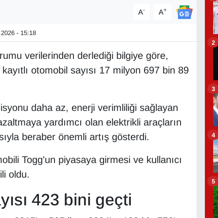
-
+
A
A
2026 - 15:18
2
rumu verilerinden derlediği bilgiye göre,
e kayıtlı otomobil sayısı 17 milyon 697 bin 89
3
isyonu daha az, enerji verimliliği sağlayan
i azaltmaya yardımcı olan elektrikli araçların
4
sıyla beraber önemli artış gösterdi.
obili Togg'un piyasaya girmesi ve kullanıcı
li oldu.
5
yısı 423 bini geçti