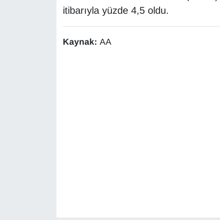
Sinema - TV
itibarıyla yüzde 4,5 oldu.
SİYASET
Kaynak:
AA
SPOR
TEBRİK
TEKNOLOJİ
Turizm
VAN'DA SPOR
Vasıta
YAŞAM