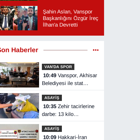
Şahin Aslan, Vanspor
Başkanlığını Özgür İreç
İlhan'a Devretti
Son Haberler
VAN'DA SPOR
10:49
Vanspor, Akhisar
Belediyesi ile stat
protokolü imzaladı
ASAYİŞ
10:35
Zehir tacirlerine
darbe: 13 kilo
metamfetamin ele
ASAYİŞ
geçirildi
10:09
Hakkari-İran