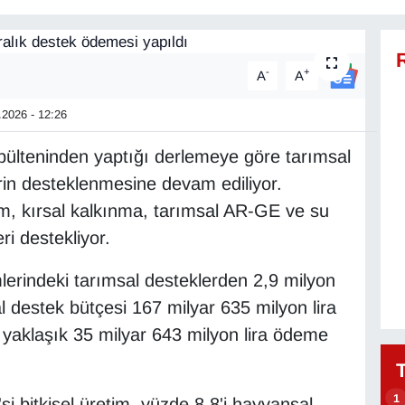
-
+
A
A
2026 - 12:26
 bülteninden yaptığı derlemeye göre tarımsal
lerin desteklenmesine devam ediliyor.
im, kırsal kalkınma, tarımsal AR-GE ve su
eri destekliyor.
erindeki tarımsal desteklerden 2,9 milyon
sal destek bütçesi 167 milyar 635 milyon lira
da yaklaşık 35 milyar 643 milyon lira ödeme
1
 bitkisel üretim, yüzde 8,8'i hayvansal