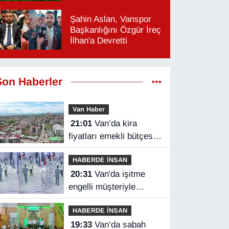
Şahin Aslan, Vanspor
Başkanlığını Özgür İreç
İlhan'a Devretti
Son Haberler
Van Haber
21:01
Van’da kira
fiyatları emekli bütçesini
zorluyor
HABERDE İNSAN
20:31
Van'da işitme
engelli müşteriyle
halaylı pazarlık
HABERDE İNSAN
gülümsetti
19:33
Van’da sabah