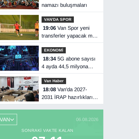
namazı buluşmaları
VAN'DA SPOR
19:06
Van Spor yeni
transferler yapacak mı?
Başkan Özgür İreç İlhan
EKONOMİ
açıkladı
18:34
5G abone sayısı
4 ayda 44,5 milyona
ulaştı
Van Haber
18:08
Van'da 2027-
2031 İRAP hazırlıkları
başladı
VAN
06.08.2026
SONRAKI VAKTE KALAN