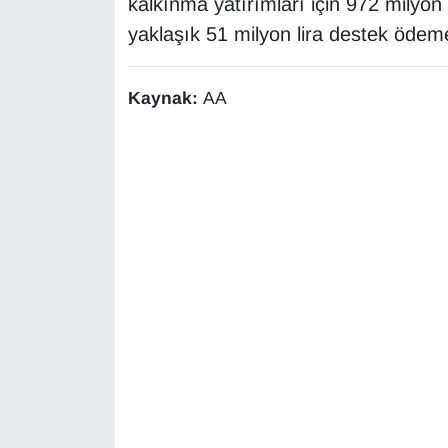
kalkınma yatırımları için 972 milyon
Sinema - TV
yaklaşık 51 milyon lira destek ödemes
SİYASET
Kaynak:
AA
SPOR
TEBRİK
TEKNOLOJİ
Turizm
VAN'DA SPOR
Vasıta
YAŞAM