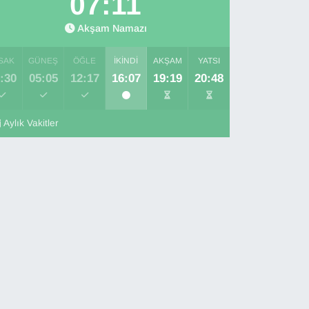
07:10
Akşam Namazı
SAK
GÜNEŞ
ÖĞLE
İKINDI
AKŞAM
YATSI
:30
05:05
12:17
16:07
19:19
20:48
Aylık Vakitler