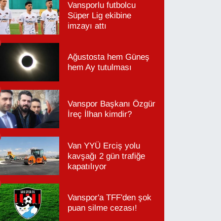
Vansporlu futbolcu
Süper Lig ekibine
imzayı attı
Ağustosta hem Güneş
hem Ay tutulması
Vanspor Başkanı Özgür
İreç İlhan kimdir?
Van YYÜ Erciş yolu
kavşağı 2 gün trafiğe
kapatılıyor
Vanspor'a TFF'den şok
puan silme cezası!