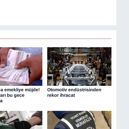
ca emekliye müjde!
Otomotiv endüstrisinden
ları bu gece
rekor ihracat
da