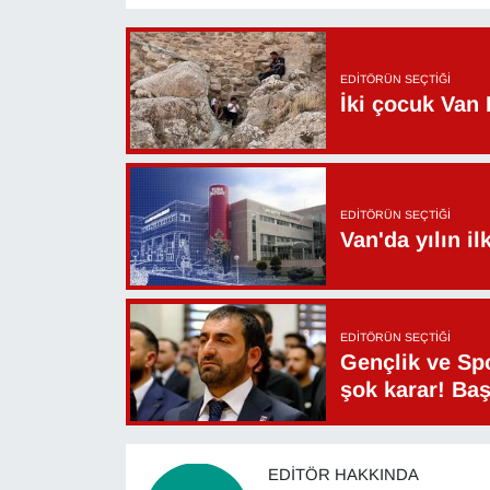
YEREL
EDITÖRÜN SEÇTIĞI
İki çocuk Van 
EDITÖRÜN SEÇTIĞI
Van'da yılın i
EDITÖRÜN SEÇTIĞI
Gençlik ve Sp
şok karar! Ba
EDITÖR HAKKINDA