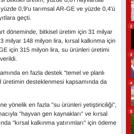
, yüzde 0,9'u tarımsal AR-GE ve yüzde 0,4'ü
ıtlara geçti.
2
rt döneminde, bitkisel üretim için 31 milyar
3 milyar 148 milyon lira, kırsal kalkınma için
GE için 315 milyon lira, su ürünleri üretimi
3
erildi.
samında en fazla destek "temel ve planlı
nsal üretimin desteklenmesi kapsamında da
4
 yönelik en fazla "su ürünleri yetiştiriciliği",
5
acıyla "hayvan gen kaynakları" ve kırsal
da "kırsal kalkınma yatırımları" için ödeme