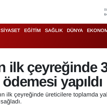
D
4
E
5
S
SİYASET
EĞİTİM
SAĞLIK
DÜNYA
EKONOM
6
G
6
B
1
B
lın ilk çeyreğinde 
6
k ödemesi yapıldı
ın ilk çeyreğinde üreticilere toplamda y
 sağladı.