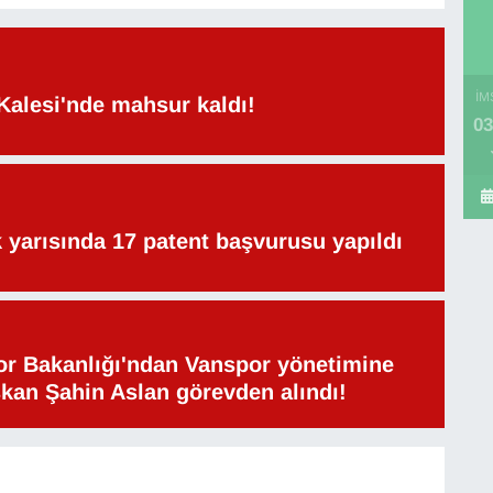
İM
Kalesi'nde mahsur kaldı!
03
lk yarısında 17 patent başvurusu yapıldı
or Bakanlığı'ndan Vanspor yönetimine
şkan Şahin Aslan görevden alındı!