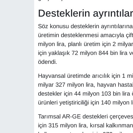
KURDÎ
Desteklerin ayrıntılar
MAGAZİN
Söz konusu desteklerin ayrıntılarına b
MEDYA
üretimin desteklenmesi amacıyla çift
milyon lira, planlı üretim için 2 milya
ONE EKONOMİ
için yaklaşık 72 milyon 844 bin lira v
ödendi.
POLİTİKA
Hayvansal üretimde arıcılık için 1 mil
Resmi İlanlar
milyar 327 milyon lira, hayvan hastalı
RÖPORTAJ
destekler için 44 milyon 103 bin lir
ürünleri yetiştiriciliği için 140 milyon 
SAĞLIK
Tarımsal AR-GE destekleri çerçeve
Seri İlan
için 315 milyon lira, kırsal kalkınm