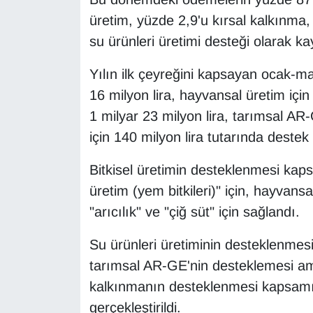
üretim, yüzde 2,9'u kırsal kalkınma
Gündem
su ürünleri üretimi desteği olarak kay
Haber
Yılın ilk çeyreğini kapsayan ocak-ma
16 milyon lira, hayvansal üretim için 
HABERDE İNSAN
1 milyar 23 milyon lira, tarımsal AR-
için 140 milyon lira tutarında destek v
İngilizce
Bitkisel üretimin desteklenmesi kap
Kadın
üretim (yem bitkileri)" için, hayva
Kamu Alımları
"arıcılık" ve "çiğ süt" için sağlandı.
Su ürünleri üretiminin desteklenmesine
Kim Kimdir?
tarımsal AR-GE'nin desteklemesi am
Kültür & Sanat
kalkınmanın desteklenmesi kapsamın
gerçekleştirildi.