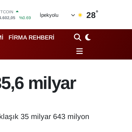
°
OLAR
28
İpekyolu
7,6006
%0.06
URO
5,0250
%0.02
TERLİN
İ
FİRMA REHBERİ
4,2398
%0.2
RAM ALTIN
513.94
%0.32
İST100
3.768
%48
ITCOIN
35,6 milyar
4.602,05
%0.69
aklaşık 35 milyar 643 milyon