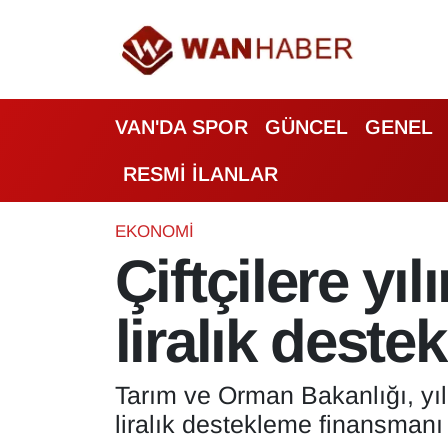
3.SAYFA
Van Nöbetçi Eczaneler
VAN'DA SPOR
GÜNCEL
GENEL
ASAYİŞ
Van Hava Durumu
RESMİ İLANLAR
BİLİM VE TEKNOLOJİ
Van Namaz Vakitleri
Biyografi
Van Trafik Yoğunluk Haritası
EKONOMİ
Çiftçilere yı
Bölge Haberleri
Süper Lig Puan Durumu ve Fikstür
liralık deste
ÇEVRE
Tüm Manşetler
Deprem
Son Dakika Haberleri
Tarım ve Orman Bakanlığı, yıl
liralık destekleme finansmanı
Dernekler, Odalar
Haber Arşivi