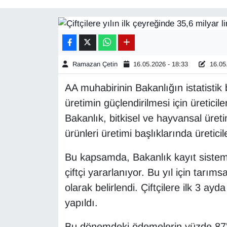
Diğer
DÜNYA
Ramazan Çetin
16.05.2026 - 18:33
16.05.
EĞİTİM
AA muhabirinin Bakanlığın istatistik
EKONOMİ
üretimin güçlendirilmesi için üretici
Bakanlık, bitkisel ve hayvansal üret
Eleman
ürünleri üretimi başlıklarında üreticil
Emlak
Bu kapsamda, Bakanlık kayıt sisteml
çiftçi yararlanıyor. Bu yıl için tarım
En çok konuşulanlar
olarak belirlendi. Çiftçilere ilk 3 ay
GENEL
yapıldı.
Güncel
Bu dönemdeki ödemelerin yüzde 87'si