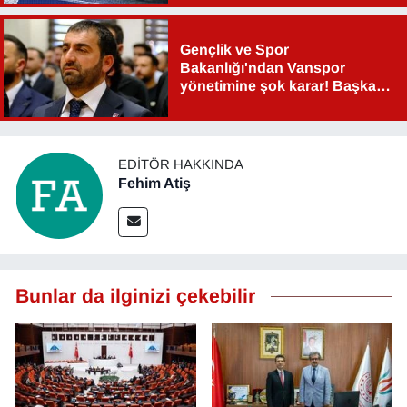
Gençlik ve Spor
Bakanlığı'ndan Vanspor
yönetimine şok karar! Başkan
Şahin Aslan görevden alındı!
EDITÖR HAKKINDA
Fehim Atiş
Bunlar da ilginizi çekebilir