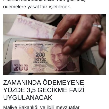
KURDÎ
ödemelere yasal faiz işletilecek.
MAGAZİN
MEDYA
ONE EKONOMİ
POLİTİKA
Resmi İlanlar
RÖPORTAJ
ZAMANINDA ÖDEMEYENE
SAĞLIK
YÜZDE 3,5 GECİKME FAİZİ
UYGULANACAK
Seri İlan
Maliye Bakanlığı ve ilgili mevzuatlar