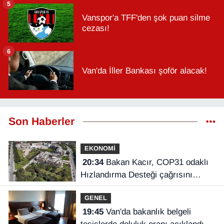
5
Vanspor'a TFF'den şok puan silme
cezası!
6
Van'da İller Bankası şoför alacak!
Son Haberler
EKONOMİ
20:34
Bakan Kacır, COP31 odaklı
Hızlandırma Desteği çağrısını
açıkladı
GENEL
19:45
Van'da bakanlık belgeli