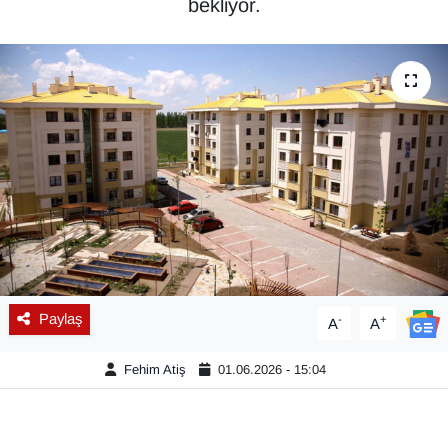
bekliyor.
Diğer
DÜNYA
EĞİTİM
EKONOMİ
Eleman
Emlak
Paylaş
-
+
A
A
En çok konuşulanlar
Fehim Atiş
01.06.2026 - 15:04
GENEL
Güncel