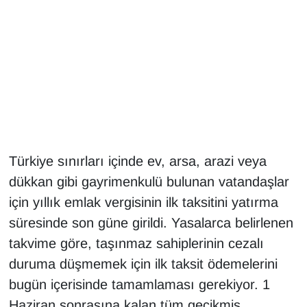
Gündem
Haber
HABERDE İNSAN
İngilizce
Türkiye sınırları içinde ev, arsa, arazi veya
Kadın
dükkan gibi gayrimenkulü bulunan vatandaşlar
için yıllık emlak vergisinin ilk taksitini yatırma
Kamu Alımları
süresinde son güne girildi. Yasalarca belirlenen
Kim Kimdir?
takvime göre, taşınmaz sahiplerinin cezalı
duruma düşmemek için ilk taksit ödemelerini
Kültür & Sanat
bugün içerisinde tamamlaması gerekiyor. 1
Haziran sonrasına kalan tüm gecikmiş