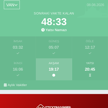
VAN
08.08.2026
SONRAKI VAKTE KALAN
48:32
Yatsı Namazı
İMSAK
GÜNEŞ
ÖĞLE
03:32
05:07
12:17
İKINDI
AKŞAM
YATSI
16:06
19:17
20:45
Aylık Vakitler