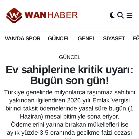
3.SAYFA
Van Nöbetçi Eczaneler
VAN'DA SPOR
GÜNCEL
GENEL
SİYASET
EĞ
ASAYİŞ
Van Hava Durumu
BİLİM VE TEKNOLOJİ
Van Namaz Vakitleri
GÜNCEL
Ev sahiplerine kritik uyarı:
Biyografi
Van Trafik Yoğunluk Haritası
Bugün son gün!
Bölge Haberleri
Süper Lig Puan Durumu ve Fikstür
Türkiye genelinde milyonlarca taşınmaz sahibini
yakından ilgilendiren 2026 yılı Emlak Vergisi
ÇEVRE
Tüm Manşetler
birinci taksit ödemelerinde yasal süre bugün (1
Haziran) mesai bitimiyle sona eriyor.
Deprem
Son Dakika Haberleri
Ödemelerini yarına bırakan mükellefleri ise
aylık yüzde 3,5 oranında gecikme faizi cezası
Dernekler, Odalar
Haber Arşivi