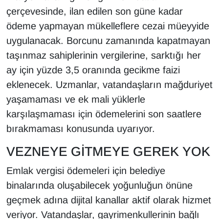
Sinema - TV
çerçevesinde, ilan edilen son güne kadar
ödeme yapmayan mükelleflere cezai müeyyide
SİYASET
uygulanacak. Borcunu zamanında kapatmayan
taşınmaz sahiplerinin vergilerine, sarktığı her
SPOR
ay için yüzde 3,5 oranında gecikme faizi
TEBRİK
eklenecek. Uzmanlar, vatandaşların mağduriyet
yaşamaması ve ek mali yüklerle
TEKNOLOJİ
karşılaşmaması için ödemelerini son saatlere
bırakmaması konusunda uyarıyor.
Turizm
VEZNEYE GİTMEYE GEREK YOK
VAN'DA SPOR
Emlak vergisi ödemeleri için belediye
Vasıta
binalarında oluşabilecek yoğunluğun önüne
geçmek adına dijital kanallar aktif olarak hizmet
YAŞAM
veriyor. Vatandaşlar, gayrimenkullerinin bağlı