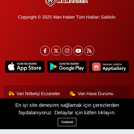
Copyright © 2025 Wan Haber Tüm Hakları Saklıdır.
Van Nöbetçi Eczaneler
Van Hava Durumu
En iyi site deneyimi sağlamak için çerezlerden
Van Namaz Vakitleri
Van Trafik Yoğunluk
Haritası
faydalanıyoruz. Detaylar için lütfen tıklayın.
TAMAM
Puan Durumu ve Fikstür
Tüm Manşetler