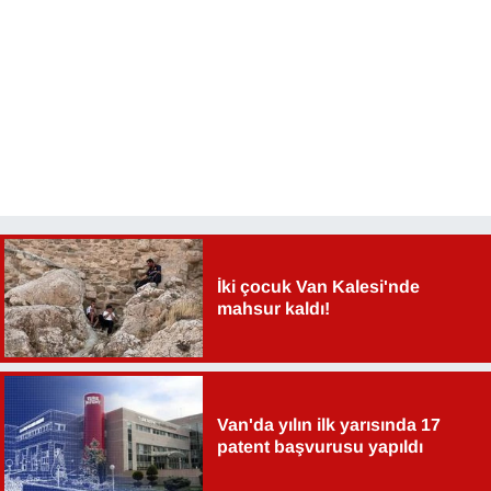
İki çocuk Van Kalesi'nde
mahsur kaldı!
Van'da yılın ilk yarısında 17
patent başvurusu yapıldı