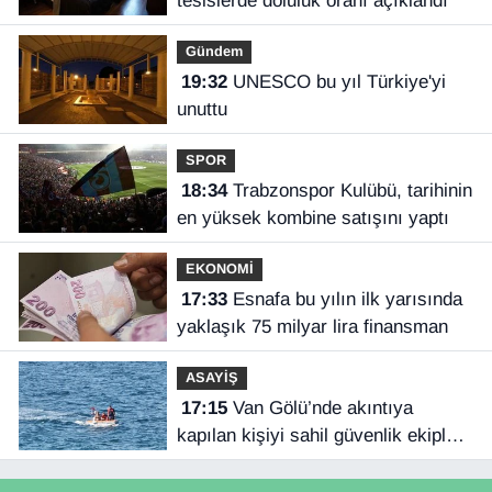
tesislerde doluluk oranı açıklandı
Gündem
19:32
UNESCO bu yıl Türkiye'yi
unuttu
SPOR
18:34
Trabzonspor Kulübü, tarihinin
en yüksek kombine satışını yaptı
EKONOMİ
17:33
Esnafa bu yılın ilk yarısında
yaklaşık 75 milyar lira finansman
ASAYİŞ
17:15
Van Gölü’nde akıntıya
kapılan kişiyi sahil güvenlik ekipleri
kurtardı