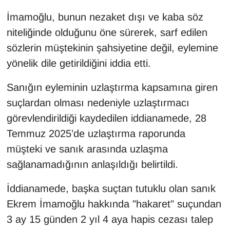
Sinema - TV
İmamoğlu, bunun nezaket dışı ve kaba söz
niteliğinde olduğunu öne sürerek, sarf edilen
SİYASET
sözlerin müştekinin şahsiyetine değil, eylemine
SPOR
yönelik dile getirildiğini iddia etti.
Sanığın eyleminin uzlaştırma kapsamına giren
TEBRİK
suçlardan olması nedeniyle uzlaştırmacı
TEKNOLOJİ
görevlendirildiği kaydedilen iddianamede, 28
Temmuz 2025’de uzlaştırma raporunda
Turizm
müşteki ve sanık arasında uzlaşma
sağlanamadığının anlaşıldığı belirtildi.
VAN'DA SPOR
İddianamede, başka suçtan tutuklu olan sanık
Vasıta
Ekrem İmamoğlu hakkında "hakaret" suçundan
YAŞAM
3 ay 15 günden 2 yıl 4 aya hapis cezası talep