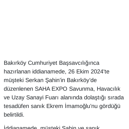
Gündem
Haber
HABERDE İNSAN
İngilizce
Bakırköy Cumhuriyet Başsavcılığınca
hazırlanan iddianamede, 26 Ekim 2024'te
Kadın
müşteki Serkan Şahin’in Bakırköy’de
Kamu Alımları
düzenlenen SAHA EXPO Savunma, Havacılık
ve Uzay Sanayi Fuarı alanında dolaştığı sırada
Kim Kimdir?
tesadüfen sanık Ekrem İmamoğlu’nu gördüğü
belirtildi.
Kültür & Sanat
İddianamede, müşteki Şahin ve sanık