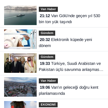
Van Haber
21:12
Van Gölü'nde geçen yıl 530
bin ton yük taşındı
Gündem
20:32
Elektronik küpede yeni
dönem
Gündem
19:33
Türkiye, Suudi Arabistan ve
Pakistan üçlü savunma anlaşması
imzaladı
Van Haber
19:06
Van'ın geleceği doğru kent
planlamasında
EKONOMİ