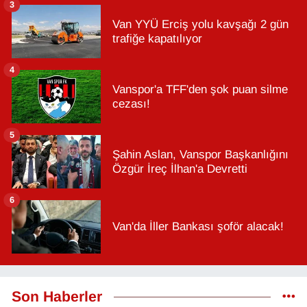
3
Van YYÜ Erciş yolu kavşağı 2 gün
trafiğe kapatılıyor
4
Vanspor'a TFF'den şok puan silme
cezası!
5
Şahin Aslan, Vanspor Başkanlığını
Özgür İreç İlhan'a Devretti
6
Van'da İller Bankası şoför alacak!
Son Haberler