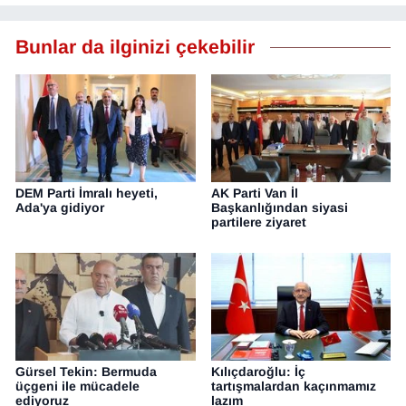
Bunlar da ilginizi çekebilir
DEM Parti İmralı heyeti,
AK Parti Van İl
Ada'ya gidiyor
Başkanlığından siyasi
partilere ziyaret
Gürsel Tekin: Bermuda
Kılıçdaroğlu: İç
üçgeni ile mücadele
tartışmalardan kaçınmamız
ediyoruz
lazım