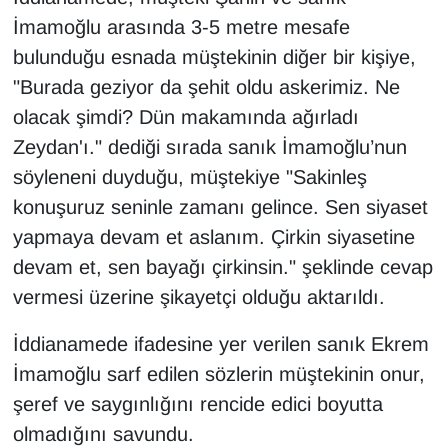
KURDÎ
İmamoğlu arasında 3-5 metre mesafe
bulunduğu esnada müştekinin diğer bir kişiye,
MAGAZİN
"Burada geziyor da şehit oldu askerimiz. Ne
MEDYA
olacak şimdi? Dün makamında ağırladı
Zeydan'ı." dediği sırada sanık İmamoğlu’nun
ONE EKONOMİ
söyleneni duyduğu, müştekiye "Sakinleş
konuşuruz seninle zamanı gelince. Sen siyaset
POLİTİKA
yapmaya devam et aslanım. Çirkin siyasetine
Resmi İlanlar
devam et, sen bayağı çirkinsin." şeklinde cevap
vermesi üzerine şikayetçi olduğu aktarıldı.
RÖPORTAJ
İddianamede ifadesine yer verilen sanık Ekrem
SAĞLIK
İmamoğlu sarf edilen sözlerin müştekinin onur,
şeref ve saygınlığını rencide edici boyutta
Seri İlan
olmadığını savundu.