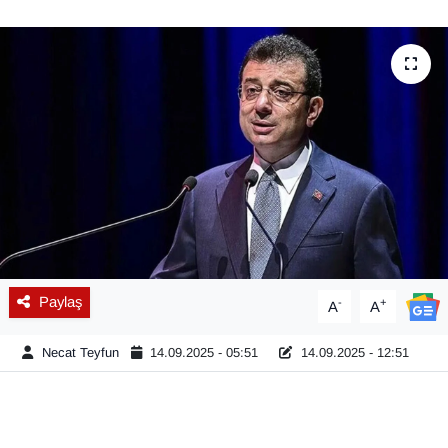
Diğer
DÜNYA
EĞİTİM
EKONOMİ
Eleman
Emlak
Paylaş
-
+
A
A
En çok konuşulanlar
Necat Teyfun
14.09.2025 - 05:51
14.09.2025 - 12:51
GENEL
Güncel