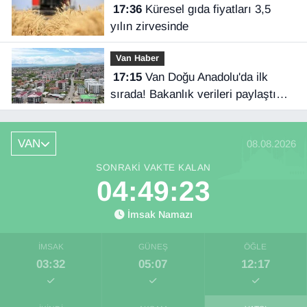
17:36
Küresel gıda fiyatları 3,5
yılın zirvesinde
Van Haber
17:15
Van Doğu Anadolu'da ilk
sırada! Bakanlık verileri paylaştı…
VAN
08.08.2026
SONRAKI VAKTE KALAN
04:49:23
İmsak Namazı
İMSAK
GÜNEŞ
ÖĞLE
03:32
05:07
12:17