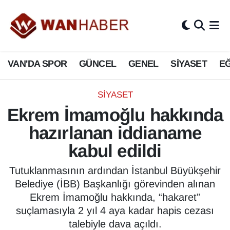
3.SAYFA
Van Nöbetçi Eczaneler
VAN'DA SPOR
GÜNCEL
GENEL
SİYASET
EĞ
ASAYİŞ
Van Hava Durumu
BİLİM VE TEKNOLOJİ
Van Namaz Vakitleri
SİYASET
Ekrem İmamoğlu hakkında
Biyografi
Van Trafik Yoğunluk Haritası
hazırlanan iddianame
Bölge Haberleri
Süper Lig Puan Durumu ve Fikstür
kabul edildi
ÇEVRE
Tüm Manşetler
Tutuklanmasının ardından İstanbul Büyükşehir
Belediye (İBB) Başkanlığı görevinden alınan
Deprem
Son Dakika Haberleri
Ekrem İmamoğlu hakkında, “hakaret”
suçlamasıyla 2 yıl 4 aya kadar hapis cezası
Dernekler, Odalar
Haber Arşivi
talebiyle dava açıldı.