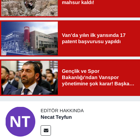
mahsur kaldı!
Van'da yılın ilk yarısında 17
patent başvurusu yapıldı
Gençlik ve Spor
Bakanlığı'ndan Vanspor
yönetimine şok karar! Başkan
Şahin Aslan görevden alındı!
EDITÖR HAKKINDA
Necat Teyfun