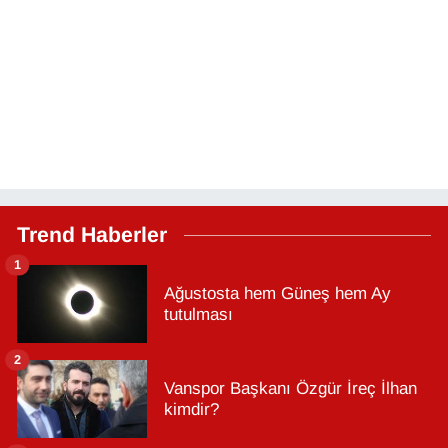
Trend Haberler
1
Ağustosta hem Güneş hem Ay
tutulması
2
Vanspor Başkanı Özgür İreç İlhan
kimdir?