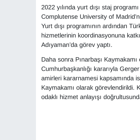
2022 yılında yurt dışı staj program
Gündem
Complutense University of Madrid’nd
Yurt dışı programının ardından Tü
Haber
hizmetlerinin koordinasyonuna kat
Adıyaman’da görev yaptı.
HABERDE İNSAN
Daha sonra Pınarbaşı Kaymakamı o
İngilizce
Cumhurbaşkanlığı kararıyla Gerger
amirleri kararnamesi kapsamında ise
Kadın
Kaymakamı olarak görevlendirildi. 
Kamu Alımları
odaklı hizmet anlayışı doğrultusund
Kim Kimdir?
Kültür & Sanat