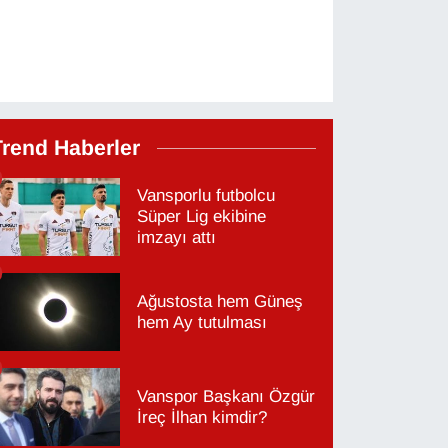
Trend Haberler
Vansporlu futbolcu
Süper Lig ekibine
imzayı attı
Ağustosta hem Güneş
hem Ay tutulması
Vanspor Başkanı Özgür
İreç İlhan kimdir?