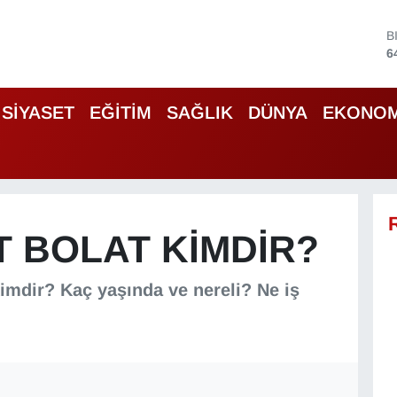
D
4
E
5
S
SİYASET
EĞİTİM
SAĞLIK
DÜNYA
EKONOM
6
G
6
B
1
B
6
 BOLAT KIMDIR?
imdir? Kaç yaşında ve nereli? Ne iş