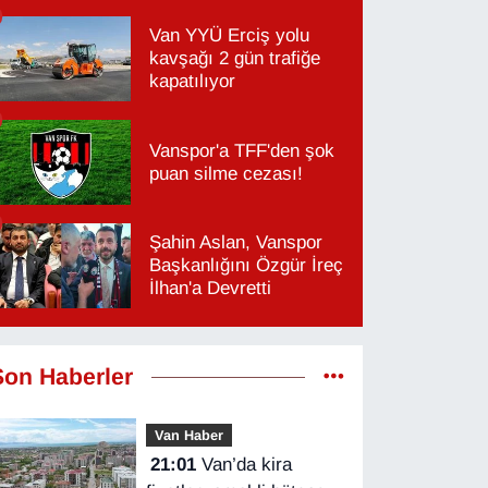
Van YYÜ Erciş yolu
kavşağı 2 gün trafiğe
kapatılıyor
Vanspor'a TFF'den şok
puan silme cezası!
Şahin Aslan, Vanspor
Başkanlığını Özgür İreç
İlhan'a Devretti
Son Haberler
Van Haber
21:01
Van’da kira