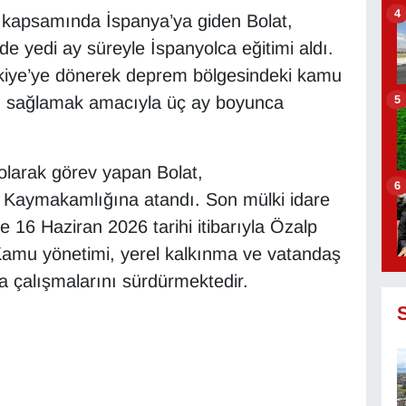
4
ı kapsamında İspanya’ya giden Bolat,
e yedi ay süreyle İspanyolca eğitimi aldı.
rkiye’ye dönerek deprem bölgesindeki kamu
kı sağlamak amacıyla üç ay boyunca
5
larak görev yapan Bolat,
6
 Kaymakamlığına atandı. Son mülki idare
 16 Haziran 2026 tarihi itibarıyla Özalp
Kamu yönetimi, yerel kalkınma ve vatandaş
a çalışmalarını sürdürmektedir.