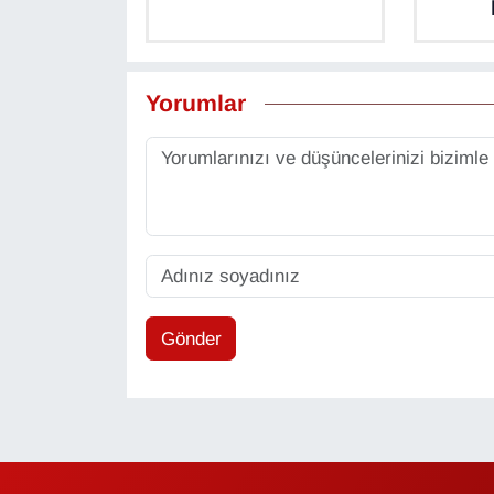
Sinema - TV
SİYASET
Yorumlar
SPOR
TEBRİK
TEKNOLOJİ
Turizm
Gönder
VAN'DA SPOR
Vasıta
YAŞAM