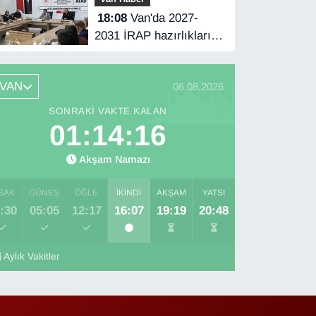
18:08
Van'da 2027-
2031 İRAP hazırlıkları
başladı
VAN
06.08.2026
SONRAKI VAKTE KALAN
01:14:15
Akşam Namazı
SAK
GÜNEŞ
ÖĞLE
İKINDI
AKŞAM
YATSI
:30
05:05
12:17
16:07
19:19
20:48
Aylık Vakitler