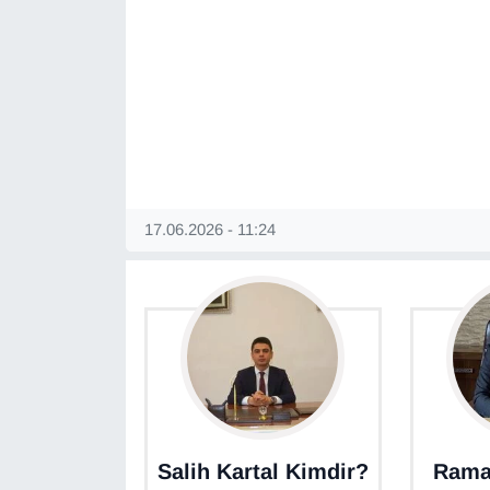
KURDÎ
MAGAZİN
MEDYA
ONE EKONOMİ
POLİTİKA
17.06.2026 - 11:24
Resmi İlanlar
RÖPORTAJ
SAĞLIK
Seri İlan
Salih Kartal Kimdir?
Rama