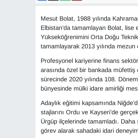
Diğer
Mesut Bolat, 1988 yılında Kahraman
DÜNYA
Elbistan’da tamamlayan Bolat, lise e
Yükseköğrenimini Orta Doğu Teknik 
EĞİTİM
tamamlayarak 2013 yılında mezun 
EKONOMİ
Profesyonel kariyerine finans sektö
arasında özel bir bankada müfettiş
Eleman
sürecinde 2020 yılında 108. Dönem
bünyesinde mülki idare amirliği mes
Emlak
Adaylık eğitimi kapsamında Niğde’de
En çok konuşulanlar
stajlarını Ordu ve Kayseri’de gerçekl
Ürgüp ilçelerinde tamamladı. Daha 
GENEL
görev alarak sahadaki idari deneyimin
Güncel