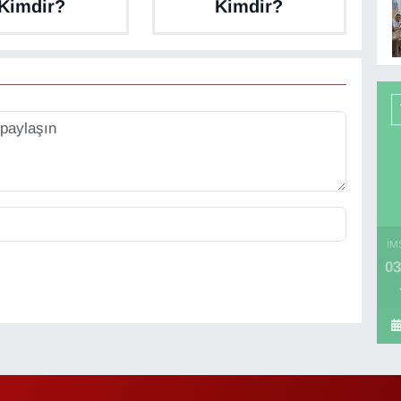
Kimdir?
Kimdir?
İM
03