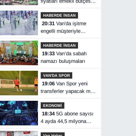
fiyatları emekli bütçesini
zorluyor
HABERDE İNSAN
20:31
Van'da işitme
engelli müşteriyle
halaylı pazarlık
HABERDE İNSAN
gülümsetti
19:33
Van’da sabah
namazı buluşmaları
VAN'DA SPOR
19:06
Van Spor yeni
transferler yapacak mı?
Başkan Özgür İreç İlhan
EKONOMİ
açıkladı
18:34
5G abone sayısı
4 ayda 44,5 milyona
ulaştı
Van Haber