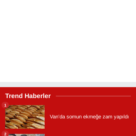
Trend Haberler
1
Van’da somun ekmeğe zam yapıldı
2