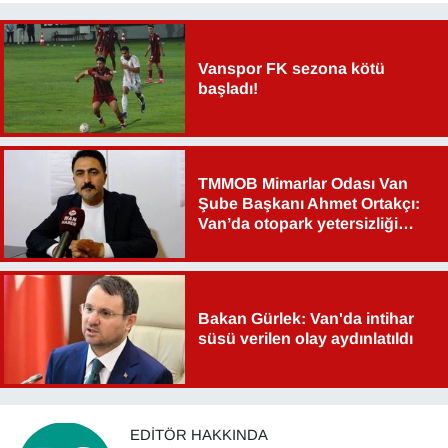
YEREL
Vanspor FK sezona kötü
başladı!
TMMOB Mimarlar Odası Van
Şube Başkanı Ahmet Ortakçı:
Van’da otopark yetersizliği
ciddi sorun!
Bakan Gürlek: Van'da intihar
süsü verilen olay aydınlatıldı
EDITÖR HAKKINDA