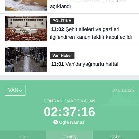
açıklandı
POLİTİKA
11:02
Şehit aileleri ve gazileri
ilgilendiren kanun teklifi kabul edildi
Van Haber
11:01
Van’da yağmurlu hafta!
VAN
10.08.2026
SONRAKI VAKTE KALAN
02:37:16
Öğle Namazı
İMSAK
GÜNEŞ
ÖĞLE