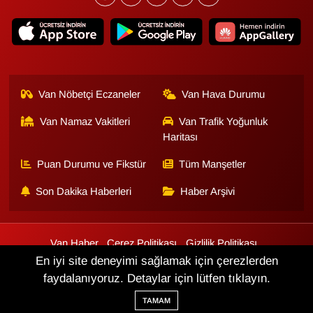
Van Nöbetçi Eczaneler
Van Hava Durumu
Van Namaz Vakitleri
Van Trafik Yoğunluk
Haritası
Puan Durumu ve Fikstür
Tüm Manşetler
Son Dakika Haberleri
Haber Arşivi
Van Haber
Çerez Politikası
Gizlilik Politikası
Üyelik Sözleşmesi
Veri Politikası
Künye
İletişim
En iyi site deneyimi sağlamak için çerezlerden
faydalanıyoruz. Detaylar için lütfen tıklayın.
Haber Yazılımı:
TE Bilişim
TAMAM