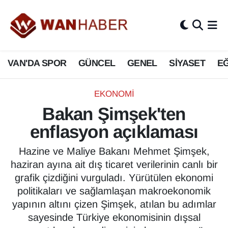
3.SAYFA
Van Nöbetçi Eczaneler
VAN'DA SPOR
GÜNCEL
GENEL
SİYASET
EĞ
ASAYİŞ
Van Hava Durumu
BİLİM VE TEKNOLOJİ
Van Namaz Vakitleri
EKONOMİ
Bakan Şimşek'ten
Biyografi
Van Trafik Yoğunluk Haritası
enflasyon açıklaması
Bölge Haberleri
Süper Lig Puan Durumu ve Fikstür
Hazine ve Maliye Bakanı Mehmet Şimşek,
haziran ayına ait dış ticaret verilerinin canlı bir
ÇEVRE
Tüm Manşetler
grafik çizdiğini vurguladı. Yürütülen ekonomi
politikaları ve sağlamlaşan makroekonomik
Deprem
Son Dakika Haberleri
yapının altını çizen Şimşek, atılan bu adımlar
sayesinde Türkiye ekonomisinin dışsal
Dernekler, Odalar
Haber Arşivi