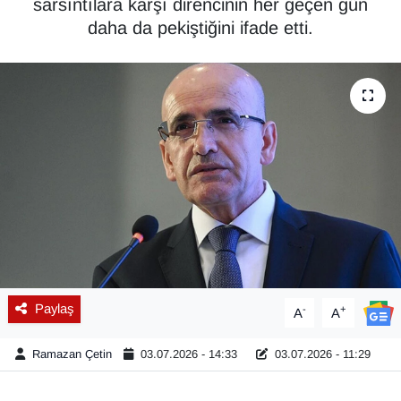
sarsıntılara karşı direncinin her geçen gün
daha da pekiştiğini ifade etti.
Diğer
DÜNYA
EĞİTİM
EKONOMİ
Eleman
Emlak
En çok konuşulanlar
Paylaş
-
+
A
A
GENEL
Ramazan Çetin
03.07.2026 - 14:33
03.07.2026 - 11:29
Güncel