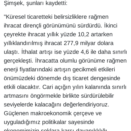
KURDÎ
Şimşek, şunları kaydetti:
"Küresel ticaretteki belirsizliklere rağmen
MAGAZİN
ihracat dirençli görünümünü sürdürdü. İkinci
MEDYA
çeyrekte ihracat yıllık yüzde 10,2 artarken
yıllıklandırılmış ihracat 277,9 milyar dolara
ONE EKONOMİ
ulaştı. İthalat artışı ise yüzde 4,6 ile daha sınırlı
gerçekleşti. İhracatta olumlu görünüme rağmen
POLİTİKA
enerji fiyatlarındaki artışın gecikmeli etkileri
Resmi İlanlar
önümüzdeki dönemde dış ticaret dengesinde
etkili olacaktır. Cari açığın yılın kalanında sınırlı
RÖPORTAJ
artmasını öngörmekle birlikte sürdürülebilir
seviyelerde kalacağını değerlendiriyoruz.
SAĞLIK
Güçlenen makroekonomik çerçeve ve
Seri İlan
uyguladığımız politikalar sayesinde
ekonomimizin şoklara karşı dayanıklılığı