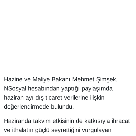
Gündem
Haber
HABERDE İNSAN
İngilizce
Kadın
Hazine ve Maliye Bakanı Mehmet Şimşek,
NSosyal hesabından yaptığı paylaşımda
Kamu Alımları
haziran ayı dış ticaret verilerine ilişkin
değerlendirmede bulundu.
Kim Kimdir?
Haziranda takvim etkisinin de katkısıyla ihracat
Kültür & Sanat
ve ithalatın güçlü seyrettiğini vurgulayan