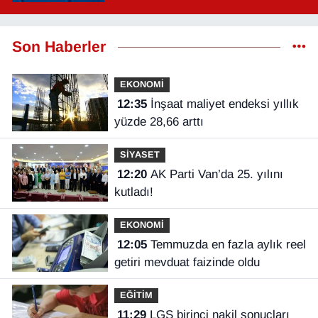
saat kaçta?
Son Haberler
EKONOMİ
12:35
İnşaat maliyet endeksi yıllık
yüzde 28,66 arttı
SİYASET
12:20
AK Parti Van’da 25. yılını
kutladı!
EKONOMİ
12:05
Temmuzda en fazla aylık reel
getiri mevduat faizinde oldu
EĞİTİM
11:29
LGS birinci nakil sonuçları