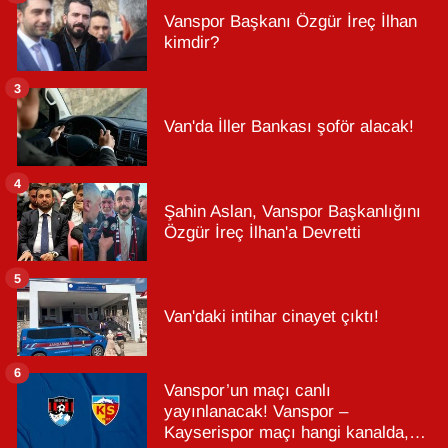
Vanspor Başkanı Özgür İreç İlhan
kimdir?
3
Van'da İller Bankası şoför alacak!
4
Şahin Aslan, Vanspor Başkanlığını
Özgür İreç İlhan'a Devretti
5
Van'daki intihar cinayet çıktı!
6
Vanspor’un maçı canlı
yayınlanacak! Vanspor –
Kayserispor maçı hangi kanalda,