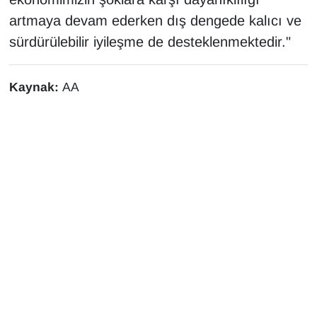
Sinema - TV
artmaya devam ederken dış dengede kalıcı ve
sürdürülebilir iyileşme de desteklenmektedir."
SİYASET
SPOR
Kaynak:
AA
TEBRİK
TEKNOLOJİ
Turizm
VAN'DA SPOR
Vasıta
YAŞAM