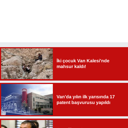
İki çocuk Van Kalesi'nde
mahsur kaldı!
Van'da yılın ilk yarısında 17
patent başvurusu yapıldı