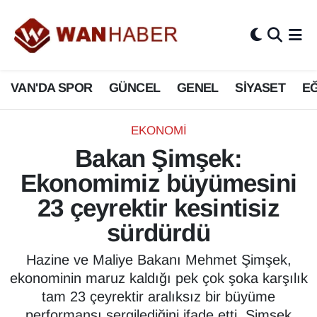
3.SAYFA
Van Nöbetçi Eczaneler
VAN'DA SPOR
GÜNCEL
GENEL
SİYASET
EĞ
ASAYİŞ
Van Hava Durumu
BİLİM VE TEKNOLOJİ
Van Namaz Vakitleri
EKONOMİ
Bakan Şimşek:
Biyografi
Van Trafik Yoğunluk Haritası
Ekonomimiz büyümesini
Bölge Haberleri
Süper Lig Puan Durumu ve Fikstür
23 çeyrektir kesintisiz
sürdürdü
ÇEVRE
Tüm Manşetler
Hazine ve Maliye Bakanı Mehmet Şimşek,
Deprem
Son Dakika Haberleri
ekonominin maruz kaldığı pek çok şoka karşılık
tam 23 çeyrektir aralıksız bir büyüme
Dernekler, Odalar
Haber Arşivi
performansı sergilediğini ifade etti. Şimşek