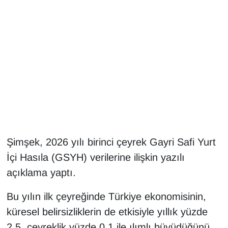
Gündem
Haber
HABERDE İNSAN
İngilizce
Kadın
Şimşek, 2026 yılı birinci çeyrek Gayri Safi Yurt
Kamu Alımları
İçi Hasıla (GSYH) verilerine ilişkin yazılı
açıklama yaptı.
Kim Kimdir?
Bu yılın ilk çeyreğinde Türkiye ekonomisinin,
Kültür & Sanat
küresel belirsizliklerin de etkisiyle yıllık yüzde
2,5, çeyreklik yüzde 0,1 ile ılımlı büyüdüğünü