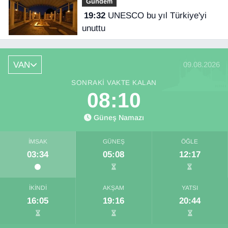
Gündem
19:32
UNESCO bu yıl Türkiye'yi
unuttu
VAN
09.08.2026
SONRAKI VAKTE KALAN
08:09
Güneş Namazı
İMSAK
GÜNEŞ
ÖĞLE
03:34
05:08
12:17
İKINDI
AKŞAM
YATSI
16:05
19:16
20:44