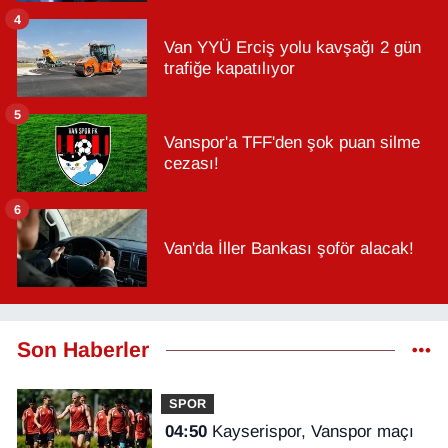
4
Van YYÜ Erciş yolu kavşağı 2 gün
trafiğe kapatılıyor
5
Vanspor'a TFF'den şok puan silme
cezası!
6
Van'da İller Bankası şoför alacak!
Son Haberler
SPOR
04:50
Kayserispor, Vanspor maçı