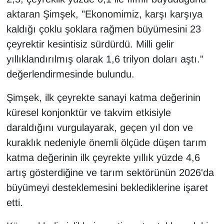
KURDÎ
aktaran Şimşek, "Ekonomimiz, karşı karşıya
kaldığı çoklu şoklara rağmen büyümesini 23
MAGAZİN
çeyrektir kesintisiz sürdürdü. Milli gelir
MEDYA
yıllıklandırılmış olarak 1,6 trilyon doları aştı."
değerlendirmesinde bulundu.
ONE EKONOMİ
Şimşek, ilk çeyrekte sanayi katma değerinin
POLİTİKA
küresel konjonktür ve takvim etkisiyle
daraldığını vurgulayarak, geçen yıl don ve
Resmi İlanlar
kuraklık nedeniyle önemli ölçüde düşen tarım
RÖPORTAJ
katma değerinin ilk çeyrekte yıllık yüzde 4,6
artış gösterdiğine ve tarım sektörünün 2026'da
SAĞLIK
büyümeyi desteklemesini beklediklerine işaret
etti.
Seri İlan