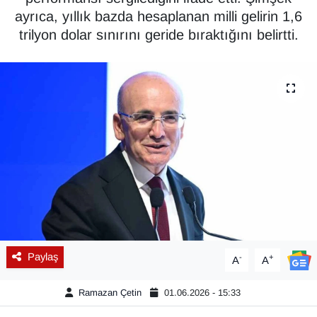
ayrıca, yıllık bazda hesaplanan milli gelirin 1,6
Diğer
trilyon dolar sınırını geride bıraktığını belirtti.
DÜNYA
EĞİTİM
EKONOMİ
Eleman
Emlak
En çok konuşulanlar
Paylaş
-
+
A
A
GENEL
Ramazan Çetin
01.06.2026 - 15:33
Güncel