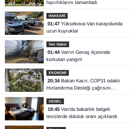
hazırlıklarını tamamladı
HAKKARİ
01:47
Yüksekova-Van karayolunda
uzun kuyruklar
Van Haber
01:44
Van'ın Gevaş ilçesinde
korkutan yangın!
EKONOMİ
20:34
Bakan Kacır, COP31 odaklı
Hızlandırma Desteği çağrısını
açıkladı
GENEL
19:45
Van'da bakanlık belgeli
tesislerde doluluk oranı açıklandı