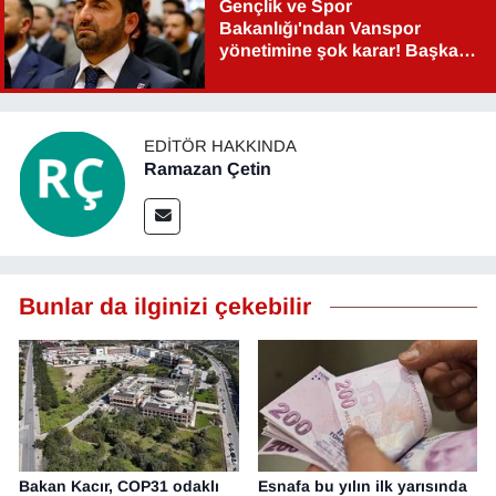
Gençlik ve Spor
Bakanlığı'ndan Vanspor
yönetimine şok karar! Başkan
Şahin Aslan görevden alındı!
EDITÖR HAKKINDA
Ramazan Çetin
Bunlar da ilginizi çekebilir
Bakan Kacır, COP31 odaklı
Esnafa bu yılın ilk yarısında