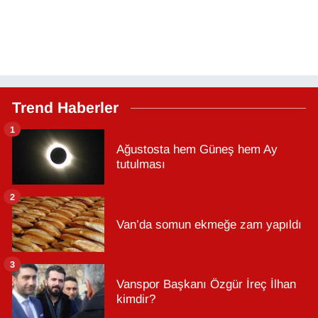
Trend Haberler
1
Ağustosta hem Güneş hem Ay
tutulması
2
Van’da somun ekmeğe zam yapıldı
3
Vanspor Başkanı Özgür İreç İlhan
kimdir?