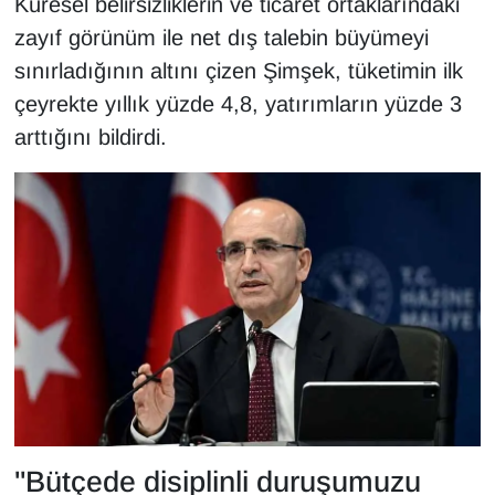
Küresel belirsizliklerin ve ticaret ortaklarındaki
Sinema - TV
zayıf görünüm ile net dış talebin büyümeyi
sınırladığının altını çizen Şimşek, tüketimin ilk
SİYASET
çeyrekte yıllık yüzde 4,8, yatırımların yüzde 3
SPOR
arttığını bildirdi.
TEBRİK
TEKNOLOJİ
Turizm
VAN'DA SPOR
Vasıta
YAŞAM
"Bütçede disiplinli duruşumuzu