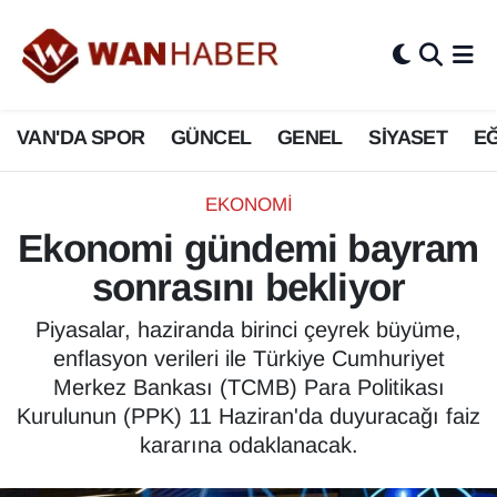
3.SAYFA
Van Nöbetçi Eczaneler
VAN'DA SPOR
GÜNCEL
GENEL
SİYASET
EĞ
ASAYİŞ
Van Hava Durumu
BİLİM VE TEKNOLOJİ
Van Namaz Vakitleri
EKONOMİ
Ekonomi gündemi bayram
Biyografi
Van Trafik Yoğunluk Haritası
sonrasını bekliyor
Bölge Haberleri
Süper Lig Puan Durumu ve Fikstür
Piyasalar, haziranda birinci çeyrek büyüme,
enflasyon verileri ile Türkiye Cumhuriyet
ÇEVRE
Tüm Manşetler
Merkez Bankası (TCMB) Para Politikası
Kurulunun (PPK) 11 Haziran'da duyuracağı faiz
Deprem
Son Dakika Haberleri
kararına odaklanacak.
Dernekler, Odalar
Haber Arşivi