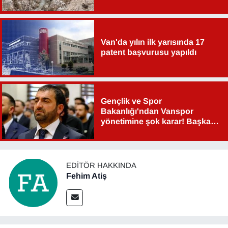
Van'da yılın ilk yarısında 17
patent başvurusu yapıldı
Gençlik ve Spor
Bakanlığı'ndan Vanspor
yönetimine şok karar! Başkan
Şahin Aslan görevden alındı!
EDITÖR HAKKINDA
Fehim Atiş