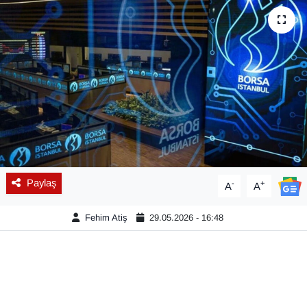
Diğer
DÜNYA
EĞİTİM
EKONOMİ
Eleman
Paylaş
-
+
A
A
Emlak
Fehim Atiş
29.05.2026 - 16:48
En çok konuşulanlar
GENEL
Güncel