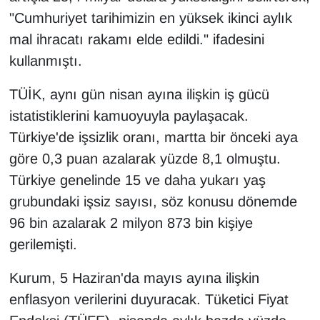
Sinema - TV
"Cumhuriyet tarihimizin en yüksek ikinci aylık
mal ihracatı rakamı elde edildi." ifadesini
SİYASET
kullanmıştı.
SPOR
TÜİK, aynı gün nisan ayına ilişkin iş gücü
istatistiklerini kamuoyuyla paylaşacak.
TEBRİK
Türkiye'de işsizlik oranı, martta bir önceki aya
göre 0,3 puan azalarak yüzde 8,1 olmuştu.
TEKNOLOJİ
Türkiye genelinde 15 ve daha yukarı yaş
Turizm
grubundaki işsiz sayısı, söz konusu dönemde
96 bin azalarak 2 milyon 873 bin kişiye
VAN'DA SPOR
gerilemişti.
Vasıta
Kurum, 5 Haziran'da mayıs ayına ilişkin
enflasyon verilerini duyuracak. Tüketici Fiyat
YAŞAM