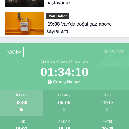
başlayacak
Van Haber
19:08
Van'da doğal gaz abone
sayısı arttı
VAN
06.08.2026
SONRAKI VAKTE KALAN
01:34:09
Güneş Namazı
İMSAK
GÜNEŞ
ÖĞLE
03:30
05:05
12:17
İKINDI
AKŞAM
YATSI
16:07
19:19
20:48