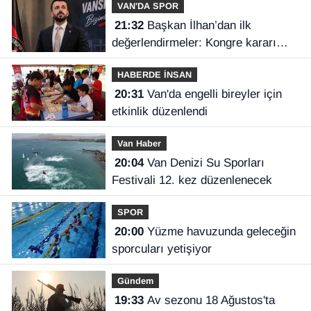
VAN'DA SPOR
21:32
Başkan İlhan’dan ilk
değerlendirmeler: Kongre kararı
Vanspor’u uçuruma sürükleyebilirdi!
HABERDE İNSAN
20:31
Van'da engelli bireyler için
etkinlik düzenlendi
Van Haber
20:04
Van Denizi Su Sporları
Festivali 12. kez düzenlenecek
SPOR
20:00
Yüzme havuzunda geleceğin
sporcuları yetişiyor
Gündem
19:33
Av sezonu 18 Ağustos'ta