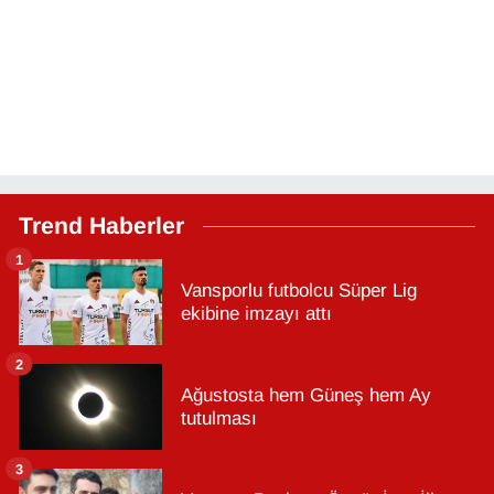
Trend Haberler
1
Vansporlu futbolcu Süper Lig
ekibine imzayı attı
2
Ağustosta hem Güneş hem Ay
tutulması
3