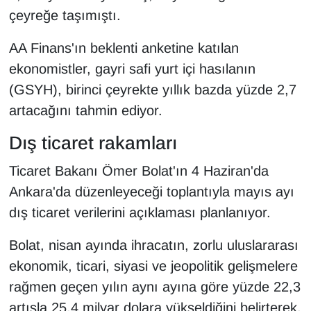
KURDÎ
çeyreğe taşımıştı.
MAGAZİN
AA Finans'ın beklenti anketine katılan
ekonomistler, gayri safi yurt içi hasılanın
MEDYA
(GSYH), birinci çeyrekte yıllık bazda yüzde 2,7
artacağını tahmin ediyor.
ONE EKONOMİ
Dış ticaret rakamları
POLİTİKA
Ticaret Bakanı Ömer Bolat'ın 4 Haziran'da
Resmi İlanlar
Ankara'da düzenleyeceği toplantıyla mayıs ayı
dış ticaret verilerini açıklaması planlanıyor.
RÖPORTAJ
Bolat, nisan ayında ihracatın, zorlu uluslararası
SAĞLIK
ekonomik, ticari, siyasi ve jeopolitik gelişmelere
rağmen geçen yılın aynı ayına göre yüzde 22,3
Seri İlan
artışla 25,4 milyar dolara yükseldiğini belirterek,