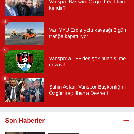
Vanspor Başkanı Özgür İreç İlhan
kimdir?
4
Van YYÜ Erciş yolu kavşağı 2 gün
trafiğe kapatılıyor
5
Vanspor'a TFF'den şok puan silme
cezası!
6
Şahin Aslan, Vanspor Başkanlığını
Özgür İreç İlhan'a Devretti
Son Haberler