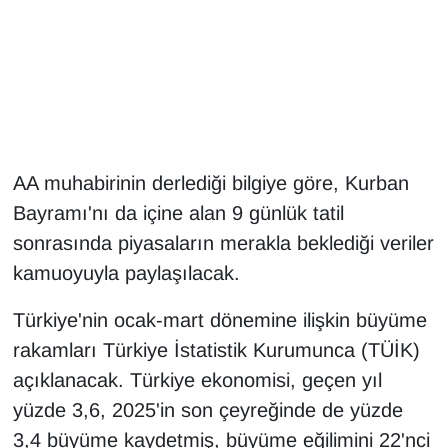
Gündem
Haber
HABERDE İNSAN
AA muhabirinin derlediği bilgiye göre, Kurban
İngilizce
Bayramı'nı da içine alan 9 günlük tatil
sonrasında piyasaların merakla beklediği veriler
Kadın
kamuoyuyla paylaşılacak.
Kamu Alımları
Türkiye'nin ocak-mart dönemine ilişkin büyüme
rakamları Türkiye İstatistik Kurumunca (TÜİK)
Kim Kimdir?
açıklanacak. Türkiye ekonomisi, geçen yıl
Kültür & Sanat
yüzde 3,6, 2025'in son çeyreğinde de yüzde
3,4 büyüme kaydetmiş, büyüme eğilimini 22'nci