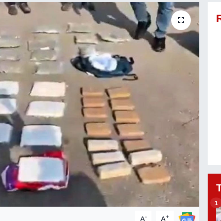
1
-
+
A
A