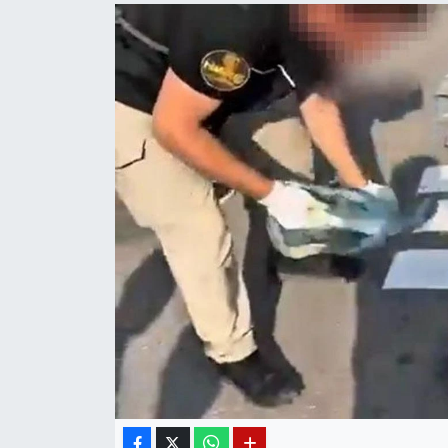
Diğer
DÜNYA
EĞİTİM
EKONOMİ
Eleman
Emlak
En çok konuşulanlar
GENEL
Güncel