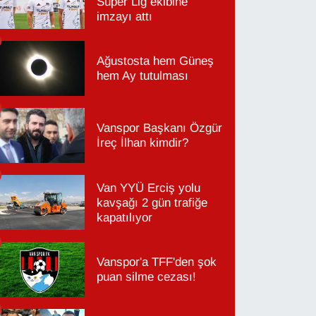
Süper Lig ekibine
imzayı attı
Ağustosta hem Güneş
hem Ay tutulması
Vanspor Başkanı Özgür
İreç İlhan kimdir?
Van YYÜ Erciş yolu
kavşağı 2 gün trafiğe
kapatılıyor
Vanspor'a TFF'den şok
puan silme cezası!