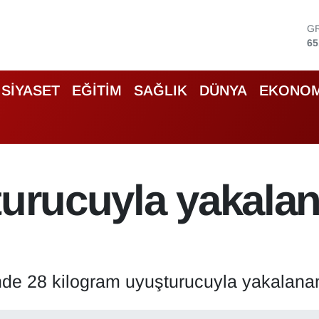
G
65
B
13
B
64
SİYASET
EĞİTİM
SAĞLIK
DÜNYA
EKONOM
D
47
E
55
S
64
turucuyla yakala
nde 28 kilogram uyuşturucuyla yakalanan