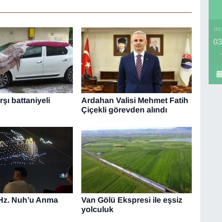
İM
03
şı battaniyeli
Ardahan Valisi Mehmet Fatih
Çiçekli görevden alındı
 Hz. Nuh’u Anma
Van Gölü Ekspresi ile eşsiz
yolculuk