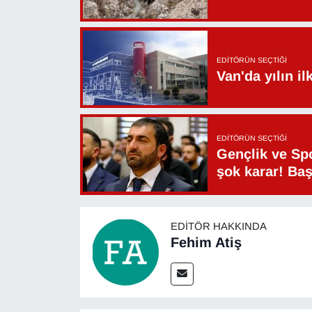
Sinema - TV
SİYASET
EDITÖRÜN SEÇTIĞI
Van'da yılın i
SPOR
TEBRİK
EDITÖRÜN SEÇTIĞI
Gençlik ve Sp
TEKNOLOJİ
şok karar! Ba
Turizm
VAN'DA SPOR
EDITÖR HAKKINDA
Fehim Atiş
Vasıta
YAŞAM