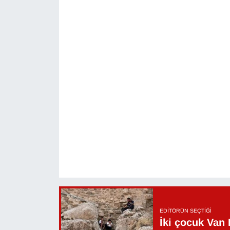
KURDÎ
MAGAZİN
MEDYA
ONE EKONOMİ
POLİTİKA
Resmi İlanlar
RÖPORTAJ
SAĞLIK
EDITÖRÜN SEÇTIĞI
Seri İlan
İki çocuk Van 