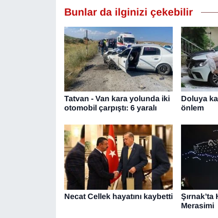
Bunlar da ilginizi çekebilir
YEREL
Tatvan - Van kara yolunda iki
Doluya kar
otomobil çarpıştı: 6 yaralı
önlem
Necat Cellek hayatını kaybetti
Şırnak’ta
Merasimi