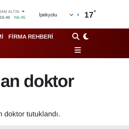
RAM ALTIN
10.40
%0.45
°
17
İpekyolu
İST100
.799
%70
ITCOIN
.225,61
%-0.63
İ
FİRMA REHBERİ
OLAR
,6704
%0
URO
,0406
%-0.08
TERLİN
,2143
%0
nan doktor
 doktor tutuklandı.