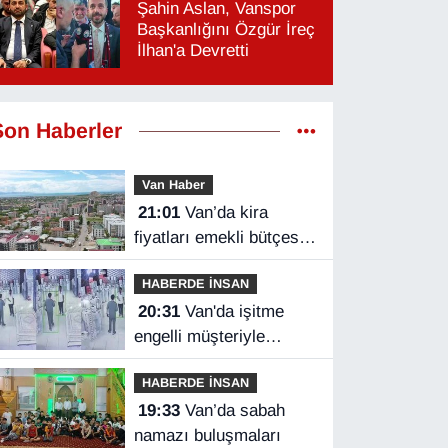
Şahin Aslan, Vanspor
Başkanlığını Özgür İreç
İlhan'a Devretti
Son Haberler
Van Haber
21:01
Van’da kira
fiyatları emekli bütçesini
zorluyor
HABERDE İNSAN
20:31
Van'da işitme
engelli müşteriyle
halaylı pazarlık
HABERDE İNSAN
gülümsetti
19:33
Van’da sabah
namazı buluşmaları