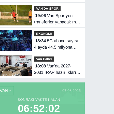
VAN'DA SPOR
19:06
Van Spor yeni
transferler yapacak mı?
Başkan Özgür İreç İlhan
EKONOMİ
açıkladı
18:34
5G abone sayısı
4 ayda 44,5 milyona
ulaştı
Van Haber
18:08
Van'da 2027-
2031 İRAP hazırlıkları
başladı
VAN
07.08.2026
SONRAKI VAKTE KALAN
06:52:01