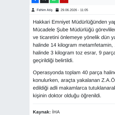
Fehim Atiş
29.06.2026 - 11:05
Gündem
Hakkari Emniyet Müdürlüğünden yapı
Haber
Mücadele Şube Müdürlüğü görevliler
ve ticaretini önlemeye yönelik dün y
HABERDE İNSAN
halinde 14 kilogram metamfetamin, 1
İngilizce
halinde 3 kilogram toz esrar, 9 par
geçirildiği belirtildi.
Kadın
Operasyonda toplam 40 parça halin
Kamu Alımları
konulurken, araçta yakalanan Z.A.Ö.
edildiği adli makamlarca tutuklanarak
Kim Kimdir?
kişinin doktor olduğu öğrenildi.
Kültür & Sanat
Kaynak:
İHA