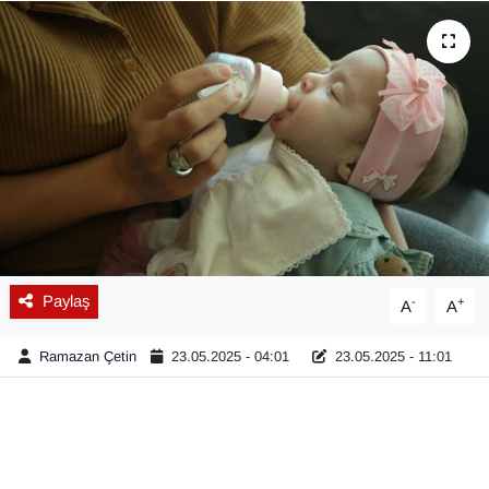
Diğer
DÜNYA
EĞİTİM
EKONOMİ
Eleman
Paylaş
-
+
A
A
Emlak
Ramazan Çetin
23.05.2025 - 04:01
23.05.2025 - 11:01
En çok konuşulanlar
GENEL
Güncel