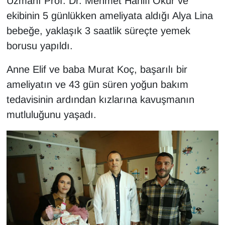
Uzmanı Prof. Dr. Mehmet Hanifi Okur ve
KURDÎ
ekibinin 5 günlükken ameliyata aldığı Alya Lina
MAGAZİN
bebeğe, yaklaşık 3 saatlik süreçte yemek
borusu yapıldı.
MEDYA
Anne Elif ve baba Murat Koç, başarılı bir
ONE EKONOMİ
ameliyatın ve 43 gün süren yoğun bakım
tedavisinin ardından kızlarına kavuşmanın
POLİTİKA
mutluluğunu yaşadı.
Resmi İlanlar
RÖPORTAJ
SAĞLIK
Seri İlan