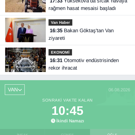
17:33
Yüksekova’da sıcak havaya
rağmen hasat mesaisi başladı
Van Haber
16:35
Bakan Göktaş'tan Van
ziyareti
EKONOMİ
16:31
Otomotiv endüstrisinden
rekor ihracat
VAN
06.08.2026
SONRAKI VAKTE KALAN
10:44
İkindi Namazı