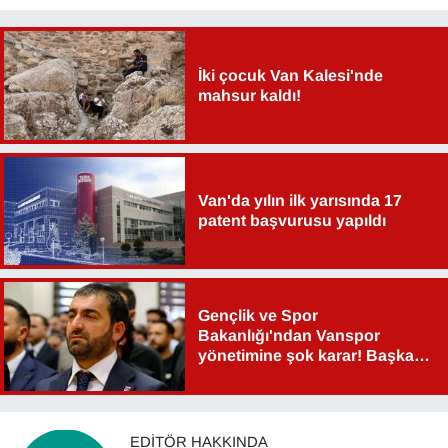
İki çocuk Van Kalesi'nde
mahsur kaldı!
Van'da yılın ilk yarısında 17
patent başvurusu yapıldı
Gençlik ve Spor
Bakanlığı'ndan Vanspor
yönetimine şok karar! Başkan
Şahin Aslan görevden alındı!
EDITÖR HAKKINDA