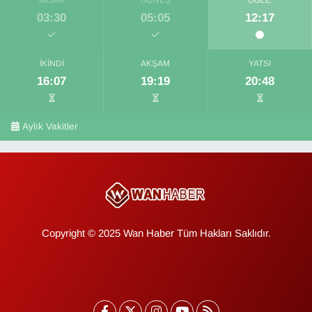
İMSAK
GÜNEŞ
ÖĞLE
03:30
05:05
12:17
İKINDI
AKŞAM
YATSI
16:07
19:19
20:48
Aylık Vakitler
Copyright © 2025 Wan Haber Tüm Hakları Saklıdır.