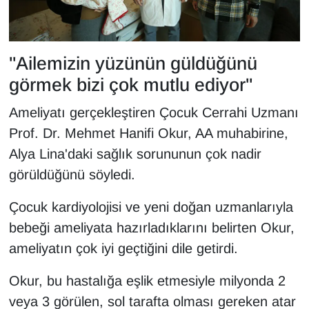
Sinema - TV
SİYASET
"Ailemizin yüzünün güldüğünü
görmek bizi çok mutlu ediyor"
SPOR
Ameliyatı gerçekleştiren Çocuk Cerrahi Uzmanı
TEBRİK
Prof. Dr. Mehmet Hanifi Okur, AA muhabirine,
Alya Lina'daki sağlık sorununun çok nadir
TEKNOLOJİ
görüldüğünü söyledi.
Turizm
Çocuk kardiyolojisi ve yeni doğan uzmanlarıyla
VAN'DA SPOR
bebeği ameliyata hazırladıklarını belirten Okur,
ameliyatın çok iyi geçtiğini dile getirdi.
Vasıta
Okur, bu hastalığa eşlik etmesiyle milyonda 2
YAŞAM
veya 3 görülen, sol tarafta olması gereken atar