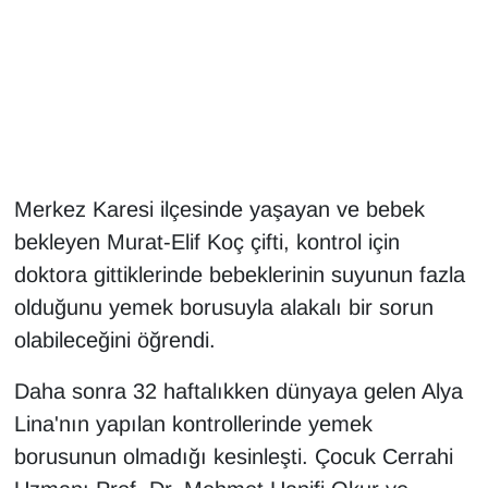
Gündem
Haber
HABERDE İNSAN
Merkez Karesi ilçesinde yaşayan ve bebek
İngilizce
bekleyen Murat-Elif Koç çifti, kontrol için
Kadın
doktora gittiklerinde bebeklerinin suyunun fazla
olduğunu yemek borusuyla alakalı bir sorun
Kamu Alımları
olabileceğini öğrendi.
Kim Kimdir?
Daha sonra 32 haftalıkken dünyaya gelen Alya
Lina'nın yapılan kontrollerinde yemek
Kültür & Sanat
borusunun olmadığı kesinleşti. Çocuk Cerrahi