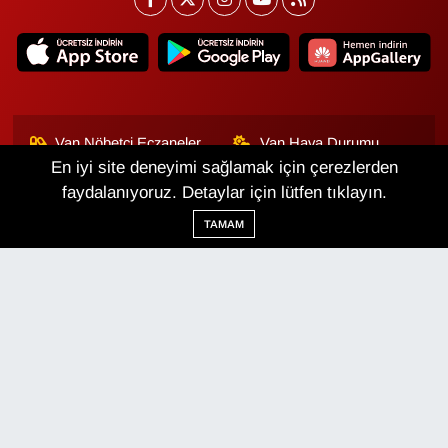
Van Nöbetçi Eczaneler
Van Hava Durumu
En iyi site deneyimi sağlamak için çerezlerden
Van Namaz Vakitleri
Van Trafik Yoğunluk
faydalanıyoruz. Detaylar için lütfen tıklayın.
Haritası
TAMAM
Puan Durumu ve Fikstür
Tüm Manşetler
Son Dakika Haberleri
Haber Arşivi
Van Haber
Çerez Politikası
Gizlilik Politikası
Üyelik Sözleşmesi
Veri Politikası
Künye
İletişim
Haber Yazılımı:
TE Bilişim