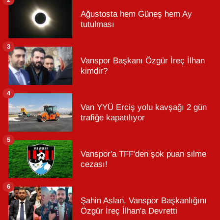
Ağustosta hem Güneş hem Ay
tutulması
3
Vanspor Başkanı Özgür İreç İlhan
kimdir?
4
Van YYÜ Erciş yolu kavşağı 2 gün
trafiğe kapatılıyor
5
Vanspor'a TFF'den şok puan silme
cezası!
6
Şahin Aslan, Vanspor Başkanlığını
Özgür İreç İlhan'a Devretti