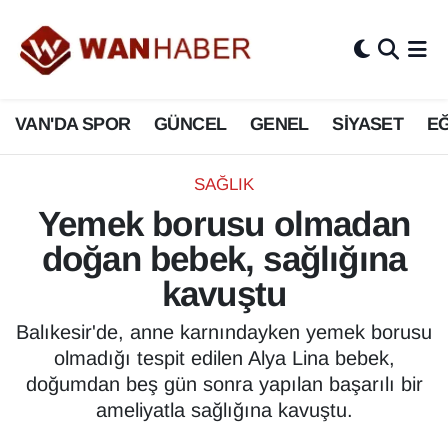
3.SAYFA
Van Nöbetçi Eczaneler
VAN'DA SPOR
GÜNCEL
GENEL
SİYASET
EĞ
ASAYİŞ
Van Hava Durumu
BİLİM VE TEKNOLOJİ
Van Namaz Vakitleri
SAĞLIK
Yemek borusu olmadan
Biyografi
Van Trafik Yoğunluk Haritası
doğan bebek, sağlığına
Bölge Haberleri
Süper Lig Puan Durumu ve Fikstür
kavuştu
ÇEVRE
Tüm Manşetler
Balıkesir'de, anne karnındayken yemek borusu
olmadığı tespit edilen Alya Lina bebek,
Deprem
Son Dakika Haberleri
doğumdan beş gün sonra yapılan başarılı bir
ameliyatla sağlığına kavuştu.
Dernekler, Odalar
Haber Arşivi