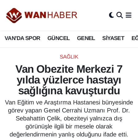
3.SAYFA
Van Nöbetçi Eczaneler
VAN'DA SPOR
GÜNCEL
GENEL
SİYASET
EĞ
ASAYİŞ
Van Hava Durumu
BİLİM VE TEKNOLOJİ
Van Namaz Vakitleri
SAĞLIK
Van Obezite Merkezi 7
Biyografi
Van Trafik Yoğunluk Haritası
yılda yüzlerce hastayı
Bölge Haberleri
Süper Lig Puan Durumu ve Fikstür
sağlığına kavuşturdu
ÇEVRE
Tüm Manşetler
Van Eğitim ve Araştırma Hastanesi bünyesinde
görev yapan Genel Cerrahi Uzmanı Prof. Dr.
Deprem
Son Dakika Haberleri
Sebahattin Çelik, obeziteyi yalnızca dış
görünüşle ilgili bir mesele olarak
Dernekler, Odalar
Haber Arşivi
değerlendirmenin yanlış olduğunu ifade etti.