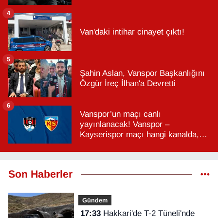
4
Van'daki intihar cinayet çıktı!
5
Şahin Aslan, Vanspor Başkanlığını
Özgür İreç İlhan'a Devretti
6
Vanspor’un maçı canlı
yayınlanacak! Vanspor –
Kayserispor maçı hangi kanalda,
saat kaçta?
Son Haberler
Gündem
17:33
Hakkari'de T-2 Tüneli'nde