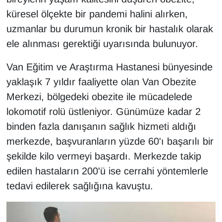
KURDÎ
küresel ölçekte bir pandemi halini alırken,
uzmanlar bu durumun kronik bir hastalık olarak
MAGAZİN
ele alınması gerektiği uyarısında bulunuyor.
MEDYA
Van Eğitim ve Araştırma Hastanesi bünyesinde
ONE EKONOMİ
yaklaşık 7 yıldır faaliyette olan Van Obezite
Merkezi, bölgedeki obezite ile mücadelede
POLİTİKA
lokomotif rolü üstleniyor. Günümüze kadar 2
binden fazla danışanın sağlık hizmeti aldığı
Resmi İlanlar
merkezde, başvuranların yüzde 60'ı başarılı bir
RÖPORTAJ
şekilde kilo vermeyi başardı. Merkezde takip
edilen hastaların 200'ü ise cerrahi yöntemlerle
SAĞLIK
tedavi edilerek sağlığına kavuştu.
Seri İlan