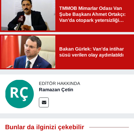
TMMOB Mimarlar Odası Van
Şube Başkanı Ahmet Ortakçı:
Van’da otopark yetersizliği
ciddi sorun!
Bakan Gürlek: Van'da intihar
süsü verilen olay aydınlatıldı
EDITÖR HAKKINDA
Ramazan Çetin
Bunlar da ilginizi çekebilir