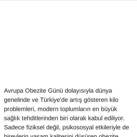
Gündem
Haber
HABERDE İNSAN
İngilizce
Kadın
Avrupa Obezite Günü dolayısıyla dünya
Kamu Alımları
genelinde ve Türkiye'de artış gösteren kilo
Kim Kimdir?
problemleri, modern toplumların en büyük
sağlık tehditlerinden biri olarak kabul ediliyor.
Kültür & Sanat
Sadece fiziksel değil, psikososyal etkileriyle de
bireylerin yaşam kalitesini düşüren obezite,