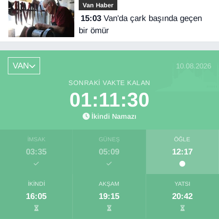
Van Haber
15:03
Van'da çark başında geçen
bir ömür
VAN
10.08.2026
SONRAKI VAKTE KALAN
01:11:29
İkindi Namazı
İMSAK
GÜNEŞ
ÖĞLE
03:35
05:09
12:17
İKINDI
AKŞAM
YATSI
16:05
19:15
20:42