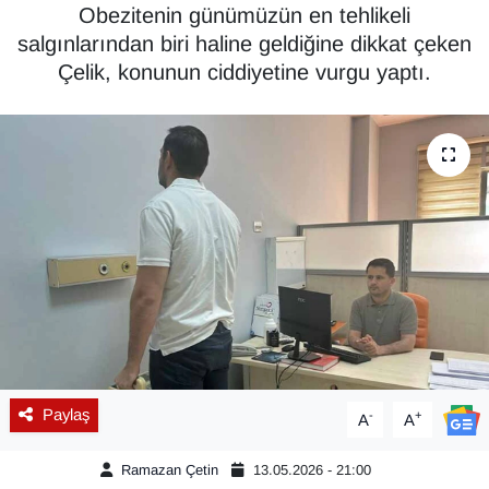
Obezitenin günümüzün en tehlikeli
Diğer
salgınlarından biri haline geldiğine dikkat çeken
Çelik, konunun ciddiyetine vurgu yaptı.
DÜNYA
EĞİTİM
EKONOMİ
Eleman
Emlak
En çok konuşulanlar
Paylaş
-
+
A
A
GENEL
Ramazan Çetin
13.05.2026 - 21:00
Güncel