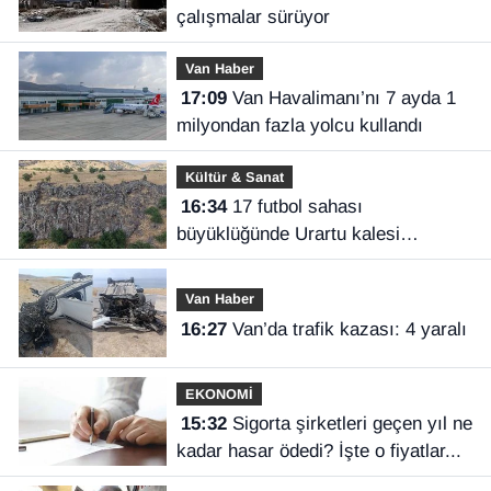
çalışmalar sürüyor
Van Haber
17:09
Van Havalimanı’nı 7 ayda 1
milyondan fazla yolcu kullandı
Kültür & Sanat
16:34
17 futbol sahası
büyüklüğünde Urartu kalesi
keşfedildi
Van Haber
16:27
Van’da trafik kazası: 4 yaralı
EKONOMİ
15:32
Sigorta şirketleri geçen yıl ne
kadar hasar ödedi? İşte o fiyatlar...