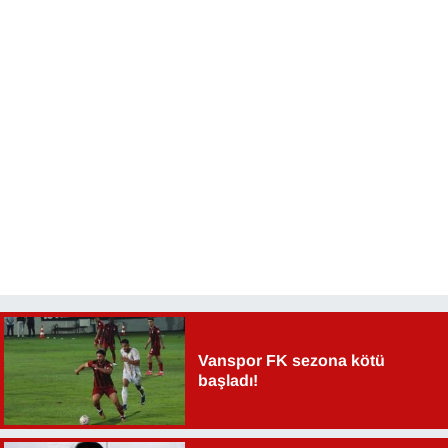
Vanspor FK sezona kötü
başladı!