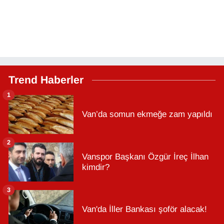
Trend Haberler
1
Van’da somun ekmeğe zam yapıldı
2
Vanspor Başkanı Özgür İreç İlhan
kimdir?
3
Van'da İller Bankası şoför alacak!