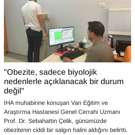
Sinema - TV
SİYASET
SPOR
TEBRİK
TEKNOLOJİ
"Obezite, sadece biyolojik
nedenlerle açıklanacak bir durum
Turizm
değil"
VAN'DA SPOR
İHA muhabirine konuşan Van Eğitim ve
Araştırma Hastanesi Genel Cerrahi Uzmanı
Vasıta
Prof. Dr. Sebahattin Çelik, günümüzde
YAŞAM
obezitenin ciddi bir salgın halini aldığını belirtti.