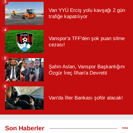
3
Van YYÜ Erciş yolu kavşağı 2 gün
trafiğe kapatılıyor
4
Vanspor'a TFF'den şok puan silme
cezası!
5
Şahin Aslan, Vanspor Başkanlığını
Özgür İreç İlhan'a Devretti
6
Van'da İller Bankası şoför alacak!
Son Haberler