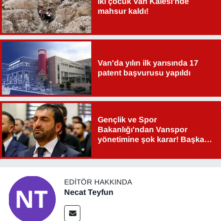
İki çocuk Van Kalesi'nde
mahsur kaldı!
Van'da yılın ilk yarısında 17
patent başvurusu yapıldı
Gençlik ve Spor
Bakanlığı'ndan Vanspor
yönetimine şok karar! Başkan
Şahin Aslan görevden alındı!
EDITÖR HAKKINDA
Necat Teyfun