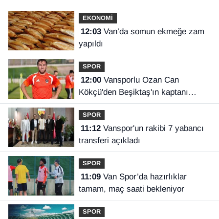
EKONOMİ
12:03
Van’da somun ekmeğe zam
yapıldı
SPOR
12:00
Vansporlu Ozan Can
Kökçü'den Beşiktaş'ın kaptanı
kardeşi Orkun'a destek
SPOR
11:12
Vanspor'un rakibi 7 yabancı
transferi açıkladı
SPOR
11:09
Van Spor’da hazırlıklar
tamam, maç saati bekleniyor
SPOR