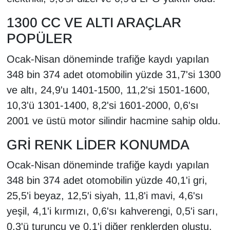
Sinema - TV
1300 CC VE ALTI ARAÇLAR
SİYASET
POPÜLER
Ocak-Nisan döneminde trafiğe kaydı yapılan
SPOR
348 bin 374 adet otomobilin yüzde 31,7'si 1300
TEBRİK
ve altı, 24,9'u 1401-1500, 11,2'si 1501-1600,
10,3'ü 1301-1400, 8,2'si 1601-2000, 0,6'sı
TEKNOLOJİ
2001 ve üstü motor silindir hacmine sahip oldu.
Turizm
GRİ RENK LİDER KONUMDA
Ocak-Nisan döneminde trafiğe kaydı yapılan
VAN'DA SPOR
348 bin 374 adet otomobilin yüzde 40,1'i gri,
Vasıta
25,5'i beyaz, 12,5'i siyah, 11,8'i mavi, 4,6'sı
yeşil, 4,1'i kırmızı, 0,6'sı kahverengi, 0,5'i sarı,
YAŞAM
0,3'ü turuncu ve 0,1'i diğer renklerden oluştu.