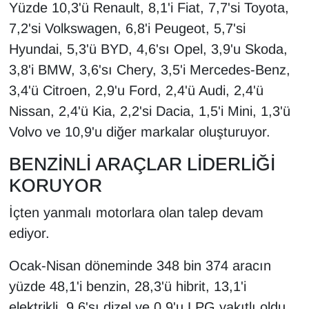
KURDÎ
Yüzde 10,3'ü Renault, 8,1'i Fiat, 7,7'si Toyota,
7,2'si Volkswagen, 6,8'i Peugeot, 5,7'si
MAGAZİN
Hyundai, 5,3'ü BYD, 4,6'sı Opel, 3,9'u Skoda,
3,8'i BMW, 3,6'sı Chery, 3,5'i Mercedes-Benz,
MEDYA
3,4'ü Citroen, 2,9'u Ford, 2,4'ü Audi, 2,4'ü
Nissan, 2,4'ü Kia, 2,2'si Dacia, 1,5'i Mini, 1,3'ü
ONE EKONOMİ
Volvo ve 10,9'u diğer markalar oluşturuyor.
POLİTİKA
BENZİNLİ ARAÇLAR LİDERLİĞİ
Resmi İlanlar
KORUYOR
İçten yanmalı motorlara olan talep devam
RÖPORTAJ
ediyor.
SAĞLIK
Ocak-Nisan döneminde 348 bin 374 aracın
yüzde 48,1'i benzin, 28,3'ü hibrit, 13,1'i
Seri İlan
elektrikli, 9,6'sı dizel ve 0,9'u LPG yakıtlı oldu.