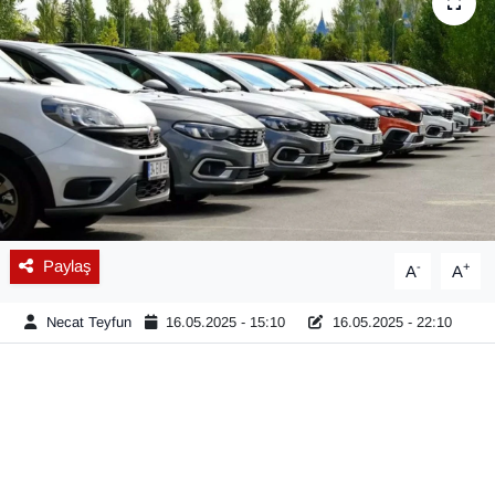
Diğer
DÜNYA
EĞİTİM
EKONOMİ
Eleman
Paylaş
-
+
A
A
Emlak
Necat Teyfun
16.05.2025 - 15:10
16.05.2025 - 22:10
En çok konuşulanlar
GENEL
Güncel