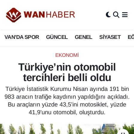
3.SAYFA
Van Nöbetçi Eczaneler
VAN'DA SPOR
GÜNCEL
GENEL
SİYASET
EĞ
ASAYİŞ
Van Hava Durumu
BİLİM VE TEKNOLOJİ
Van Namaz Vakitleri
EKONOMİ
Türkiye’nin otomobil
Biyografi
Van Trafik Yoğunluk Haritası
tercihleri belli oldu
Bölge Haberleri
Süper Lig Puan Durumu ve Fikstür
Türkiye İstatistik Kurumu Nisan ayında 191 bin
983 aracın trafiğe kaydının yapıldığını açıkladı.
ÇEVRE
Tüm Manşetler
Bu araçların yüzde 43,5'ini motosiklet, yüzde
41,9'unu otomobil, oluşturdu.
Deprem
Son Dakika Haberleri
Dernekler, Odalar
Haber Arşivi