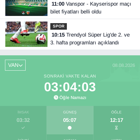
11:00
Vanspor - Kayserispor maçı
bilet fiyatları belli oldu
SPOR
10:15
Trendyol Süper Lig'de 2. ve
3. hafta programları açıklandı
VAN
08.08.2026
SONRAKI VAKTE KALAN
03:04:02
Öğle Namazı
İMSAK
GÜNEŞ
ÖĞLE
03:32
05:07
12:17