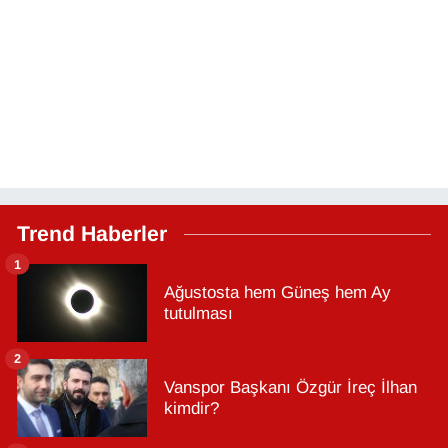
Trend Haberler
1
Ağustosta hem Güneş hem Ay
tutulması
2
Vanspor Başkanı Özgür İreç İlhan
kimdir?