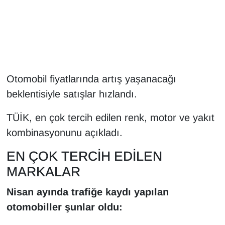
Gündem
Haber
HABERDE İNSAN
Otomobil fiyatlarında artış yaşanacağı
beklentisiyle satışlar hızlandı.
İngilizce
TÜİK, en çok tercih edilen renk, motor ve yakıt
Kadın
kombinasyonunu açıkladı.
Kamu Alımları
EN ÇOK TERCİH EDİLEN
MARKALAR
Kim Kimdir?
Nisan ayında trafiğe kaydı yapılan
Kültür & Sanat
otomobiller şunlar oldu: