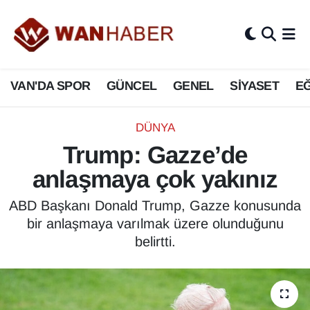
3.SAYFA
Van Nöbetçi Eczaneler
VAN'DA SPOR
GÜNCEL
GENEL
SİYASET
EĞ
ASAYİŞ
Van Hava Durumu
BİLİM VE TEKNOLOJİ
Van Namaz Vakitleri
DÜNYA
Trump: Gazze’de
Biyografi
Van Trafik Yoğunluk Haritası
anlaşmaya çok yakınız
Bölge Haberleri
Süper Lig Puan Durumu ve Fikstür
ABD Başkanı Donald Trump, Gazze konusunda
bir anlaşmaya varılmak üzere olunduğunu
ÇEVRE
Tüm Manşetler
belirtti.
Deprem
Son Dakika Haberleri
Dernekler, Odalar
Haber Arşivi