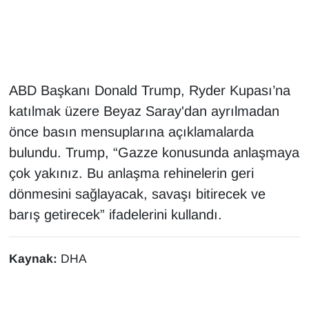
Gündem
Haber
ABD Başkanı Donald Trump, Ryder Kupası’na
HABERDE İNSAN
katılmak üzere Beyaz Saray'dan ayrılmadan
önce basın mensuplarına açıklamalarda
İngilizce
bulundu. Trump, “Gazze konusunda anlaşmaya
çok yakınız. Bu anlaşma rehinelerin geri
Kadın
dönmesini sağlayacak, savaşı bitirecek ve
Kamu Alımları
barış getirecek” ifadelerini kullandı.
Kim Kimdir?
Kaynak:
DHA
Kültür & Sanat