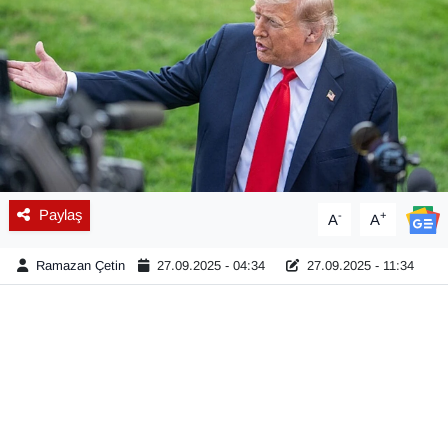
Diğer
DÜNYA
EĞİTİM
EKONOMİ
Paylaş
-
+
A
A
Eleman
Ramazan Çetin
27.09.2025 - 04:34
27.09.2025 - 11:34
Emlak
En çok konuşulanlar
GENEL
Güncel