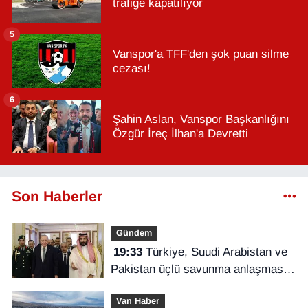
trafiğe kapatılıyor
5
Vanspor'a TFF'den şok puan silme
cezası!
6
Şahin Aslan, Vanspor Başkanlığını
Özgür İreç İlhan'a Devretti
Son Haberler
Gündem
19:33
Türkiye, Suudi Arabistan ve
Pakistan üçlü savunma anlaşması
imzaladı
Van Haber