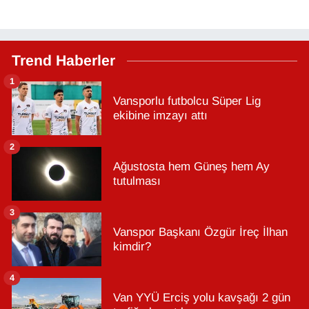
Trend Haberler
1
Vansporlu futbolcu Süper Lig
ekibine imzayı attı
2
Ağustosta hem Güneş hem Ay
tutulması
3
Vanspor Başkanı Özgür İreç İlhan
kimdir?
4
Van YYÜ Erciş yolu kavşağı 2 gün