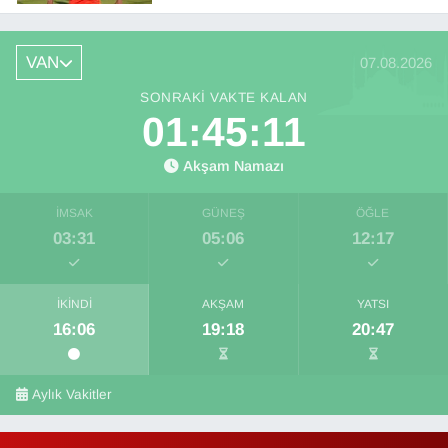
VAN
07.08.2026
SONRAKI VAKTE KALAN
01:45:11
Akşam Namazı
İMSAK
GÜNEŞ
ÖĞLE
03:31
05:06
12:17
İKINDI
AKŞAM
YATSI
16:06
19:18
20:47
Aylık Vakitler