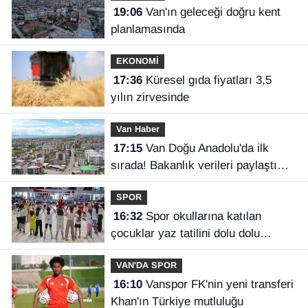
19:06
Van'ın geleceği doğru kent
planlamasında
EKONOMİ
17:36
Küresel gıda fiyatları 3,5
yılın zirvesinde
Van Haber
17:15
Van Doğu Anadolu'da ilk
sırada! Bakanlık verileri paylaştı…
SPOR
16:32
Spor okullarına katılan
çocuklar yaz tatilini dolu dolu
geçiriyor
VAN'DA SPOR
16:10
Vanspor FK'nin yeni transferi
Khan'ın Türkiye mutluluğu