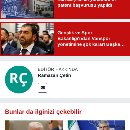
Sinema - TV
patent başvurusu yapıldı
SİYASET
Gençlik ve Spor
SPOR
Bakanlığı'ndan Vanspor
yönetimine şok karar! Başkan
TEBRİK
Şahin Aslan görevden alındı!
TEKNOLOJİ
EDITÖR HAKKINDA
Ramazan Çetin
Turizm
VAN'DA SPOR
Vasıta
Bunlar da ilginizi çekebilir
YAŞAM