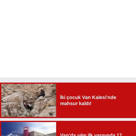
KURDÎ
MAGAZİN
MEDYA
ONE EKONOMİ
POLİTİKA
Resmi İlanlar
RÖPORTAJ
İki çocuk Van Kalesi'nde
mahsur kaldı!
SAĞLIK
Seri İlan
Van'da yılın ilk yarısında 17