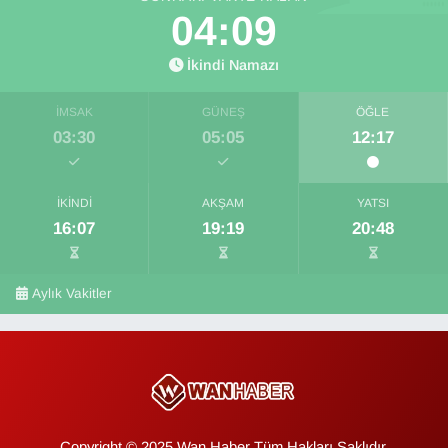
04:09
İkindi Namazı
İMSAK
GÜNEŞ
ÖĞLE
03:30
05:05
12:17
İKINDI
AKŞAM
YATSI
16:07
19:19
20:48
Aylık Vakitler
Copyright © 2025 Wan Haber Tüm Hakları Saklıdır.