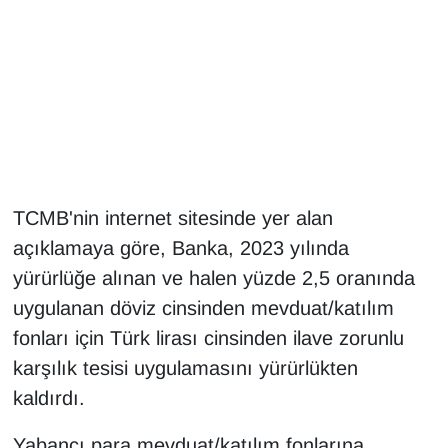
Gündem
Haber
HABERDE İNSAN
İngilizce
TCMB'nin internet sitesinde yer alan
açıklamaya göre, Banka, 2023 yılında
Kadın
yürürlüğe alınan ve halen yüzde 2,5 oranında
Kamu Alımları
uygulanan döviz cinsinden mevduat/katılım
fonları için Türk lirası cinsinden ilave zorunlu
Kim Kimdir?
karşılık tesisi uygulamasını yürürlükten
kaldırdı.
Kültür & Sanat
Yabancı para mevduat/katılım fonlarına