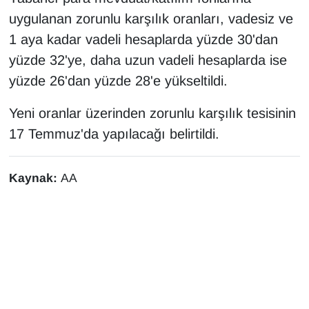
KURDÎ
uygulanan zorunlu karşılık oranları, vadesiz ve
1 aya kadar vadeli hesaplarda yüzde 30'dan
MAGAZİN
yüzde 32'ye, daha uzun vadeli hesaplarda ise
MEDYA
yüzde 26'dan yüzde 28'e yükseltildi.
ONE EKONOMİ
Yeni oranlar üzerinden zorunlu karşılık tesisinin
17 Temmuz'da yapılacağı belirtildi.
POLİTİKA
Kaynak:
AA
Resmi İlanlar
RÖPORTAJ
SAĞLIK
Seri İlan