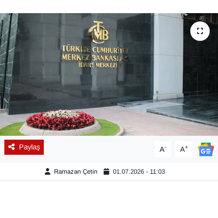
Diğer
DÜNYA
EĞİTİM
EKONOMİ
Eleman
Emlak
Paylaş
-
+
A
A
En çok konuşulanlar
Ramazan Çetin
01.07.2026 - 11:03
GENEL
Güncel