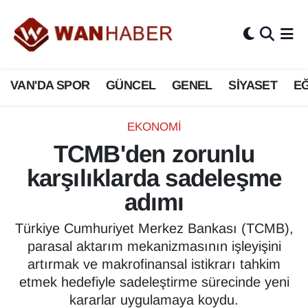
3.SAYFA
Van Nöbetçi Eczaneler
VAN'DA SPOR
GÜNCEL
GENEL
SİYASET
EĞ
ASAYİŞ
Van Hava Durumu
BİLİM VE TEKNOLOJİ
Van Namaz Vakitleri
EKONOMİ
TCMB'den zorunlu
Biyografi
Van Trafik Yoğunluk Haritası
karşılıklarda sadeleşme
Bölge Haberleri
Süper Lig Puan Durumu ve Fikstür
adımı
ÇEVRE
Tüm Manşetler
Türkiye Cumhuriyet Merkez Bankası (TCMB),
parasal aktarım mekanizmasının işleyişini
Deprem
Son Dakika Haberleri
artırmak ve makrofinansal istikrarı tahkim
etmek hedefiyle sadeleştirme sürecinde yeni
Dernekler, Odalar
Haber Arşivi
kararlar uygulamaya koydu.