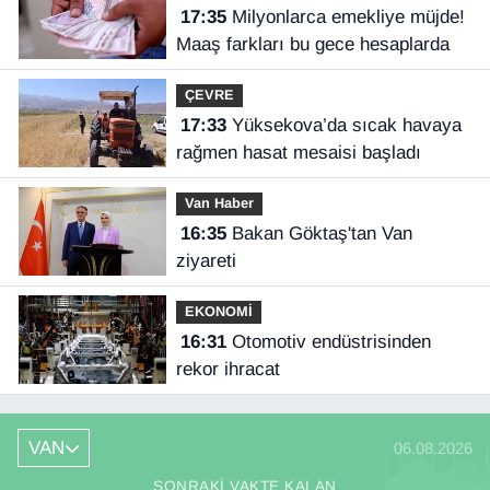
17:35
Milyonlarca emekliye müjde!
Maaş farkları bu gece hesaplarda
ÇEVRE
17:33
Yüksekova’da sıcak havaya
rağmen hasat mesaisi başladı
Van Haber
16:35
Bakan Göktaş'tan Van
ziyareti
EKONOMİ
16:31
Otomotiv endüstrisinden
rekor ihracat
VAN
06.08.2026
SONRAKI VAKTE KALAN