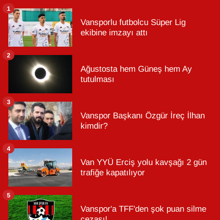
1
Vansporlu futbolcu Süper Lig
ekibine imzayı attı
2
Ağustosta hem Güneş hem Ay
tutulması
3
Vanspor Başkanı Özgür İreç İlhan
kimdir?
4
Van YYÜ Erciş yolu kavşağı 2 gün
trafiğe kapatılıyor
5
Vanspor'a TFF'den şok puan silme
cezası!