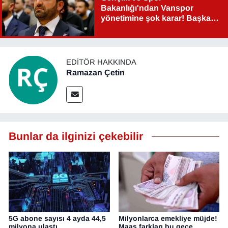
Bakanlığı'ndan Vanspor
YEREL
yönetimine şok karar! Başkan
Şahin Aslan görevden alındı!
EDITÖR HAKKINDA
Ramazan Çetin
Bunlar da ilginizi çekebilir
5G abone sayısı 4 ayda 44,5
Milyonlarca emekliye müjde!
milyona ulaştı
Maaş farkları bu gece