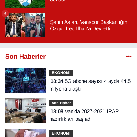
6
Şahin Aslan, Vanspor Başkanlığını
Özgür İreç İlhan'a Devretti
Son Haberler
EKONOMİ
18:34
5G abone sayısı 4 ayda 44,5
milyona ulaştı
Van Haber
18:08
Van'da 2027-2031 İRAP
hazırlıkları başladı
EKONOMİ