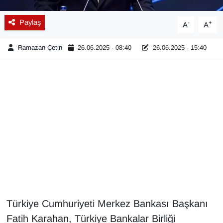
Gündem
Paylaş
-
+
A
A
Haber
Ramazan Çetin
26.06.2025 - 08:40
26.06.2025 - 15:40
HABERDE İNSAN
İngilizce
Kadın
Kamu Alımları
Kim Kimdir?
Kültür & Sanat
Türkiye Cumhuriyeti Merkez Bankası Başkanı
Fatih Karahan, Türkiye Bankalar Birliği