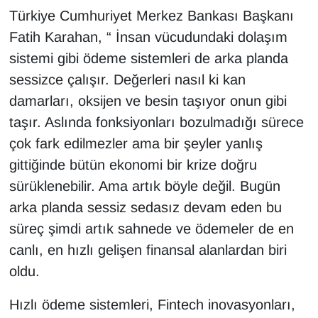
Sinema - TV
Türkiye Cumhuriyet Merkez Bankası Başkanı
Fatih Karahan, “ İnsan vücudundaki dolaşım
SİYASET
sistemi gibi ödeme sistemleri de arka planda
sessizce çalışır. Değerleri nasıl ki kan
SPOR
damarları, oksijen ve besin taşıyor onun gibi
taşır. Aslında fonksiyonları bozulmadığı sürece
TEBRİK
çok fark edilmezler ama bir şeyler yanlış
TEKNOLOJİ
gittiğinde bütün ekonomi bir krize doğru
sürüklenebilir. Ama artık böyle değil. Bugün
Turizm
arka planda sessiz sedasız devam eden bu
süreç şimdi artık sahnede ve ödemeler de en
VAN'DA SPOR
canlı, en hızlı gelişen finansal alanlardan biri
Vasıta
oldu.
YAŞAM
Hızlı ödeme sistemleri, Fintech inovasyonları,