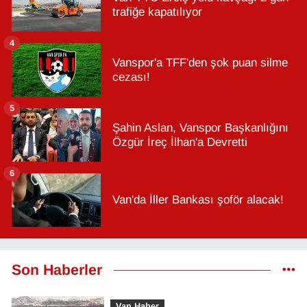
trafiğe kapatılıyor
4
Vanspor'a TFF'den şok puan silme
cezası!
5
Şahin Aslan, Vanspor Başkanlığını
Özgür İreç İlhan'a Devretti
6
Van'da İller Bankası şoför alacak!
Son Haberler
Van Haber