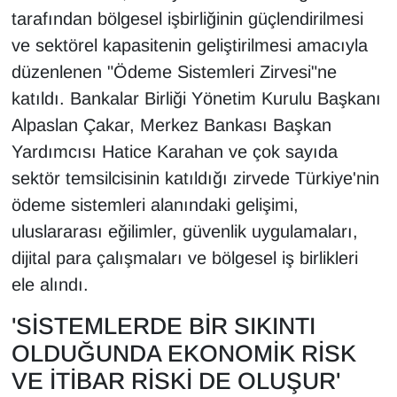
KURDÎ
tarafından bölgesel işbirliğinin güçlendirilmesi
ve sektörel kapasitenin geliştirilmesi amacıyla
MAGAZİN
düzenlenen "Ödeme Sistemleri Zirvesi"ne
MEDYA
katıldı. Bankalar Birliği Yönetim Kurulu Başkanı
Alpaslan Çakar, Merkez Bankası Başkan
ONE EKONOMİ
Yardımcısı Hatice Karahan ve çok sayıda
sektör temsilcisinin katıldığı zirvede Türkiye'nin
POLİTİKA
ödeme sistemleri alanındaki gelişimi,
uluslararası eğilimler, güvenlik uygulamaları,
Resmi İlanlar
dijital para çalışmaları ve bölgesel iş birlikleri
RÖPORTAJ
ele alındı.
'SİSTEMLERDE BİR SIKINTI
SAĞLIK
OLDUĞUNDA EKONOMİK RİSK
Seri İlan
VE İTİBAR RİSKİ DE OLUŞUR'