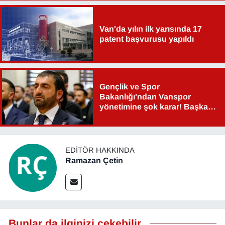
Van'da yılın ilk yarısında 17
patent başvurusu yapıldı
Gençlik ve Spor
Bakanlığı'ndan Vanspor
yönetimine şok karar! Başkan
Şahin Aslan görevden alındı!
EDITÖR HAKKINDA
Ramazan Çetin
Bunlar da ilginizi çekebilir