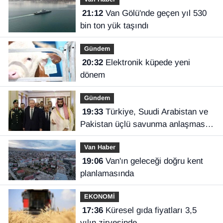
21:12
Van Gölü'nde geçen yıl 530
bin ton yük taşındı
Gündem
20:32
Elektronik küpede yeni
dönem
Gündem
19:33
Türkiye, Suudi Arabistan ve
Pakistan üçlü savunma anlaşması
imzaladı
Van Haber
19:06
Van'ın geleceği doğru kent
planlamasında
EKONOMİ
17:36
Küresel gıda fiyatları 3,5
yılın zirvesinde