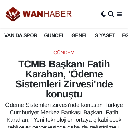
3.SAYFA
Van Nöbetçi Eczaneler
VAN'DA SPOR
GÜNCEL
GENEL
SİYASET
EĞ
ASAYİŞ
Van Hava Durumu
BİLİM VE TEKNOLOJİ
Van Namaz Vakitleri
GÜNDEM
TCMB Başkanı Fatih
Biyografi
Van Trafik Yoğunluk Haritası
Karahan, 'Ödeme
Bölge Haberleri
Süper Lig Puan Durumu ve Fikstür
Sistemleri Zirvesi'nde
konuştu
ÇEVRE
Tüm Manşetler
Ödeme Sistemleri Zirvesi'nde konuşan Türkiye
Deprem
Son Dakika Haberleri
Cumhuriyet Merkez Bankası Başkanı Fatih
Karahan, "Yeni teknolojiler, ortaya çıkabilecek
Dernekler, Odalar
Haber Arşivi
tehlikeler çerçevesinde daha da geliştirilmeli.