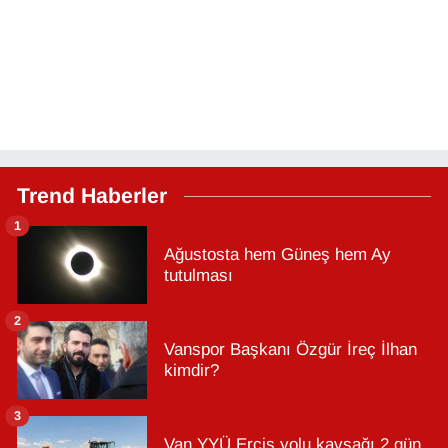
Trend Haberler
1
Ağustosta hem Güneş hem Ay
tutulması
2
Vanspor Başkanı Özgür İreç İlhan
kimdir?
3
Van YYÜ Erciş yolu kavşağı 2 gün