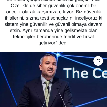
Özellikle de siber güvenlik çok önemli bir
Diğer
öncelik olarak karşımıza çıkıyor. Biz güvenlik
ihlallerini, sızma testi sonuçlarını inceliyoruz ki
DÜNYA
sistem yine güvenilir ve güvenli olmaya devam
etsin. Aynı zamanda yine gelişmekte olan
EĞİTİM
teknolojiler beraberinde tehdit ve fırsat
getiriyor" dedi.
EKONOMİ
Eleman
Emlak
En çok konuşulanlar
GENEL
Güncel