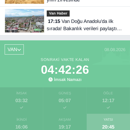
Van Haber
17:15
Van Doğu Anadolu'da ilk
sırada! Bakanlık verileri paylaştı…
VAN
08.08.2026
SONRAKI VAKTE KALAN
04:42:25
İmsak Namazı
İMSAK
GÜNEŞ
ÖĞLE
03:32
05:07
12:17
İKINDI
AKŞAM
YATSI
16:06
19:17
20:45