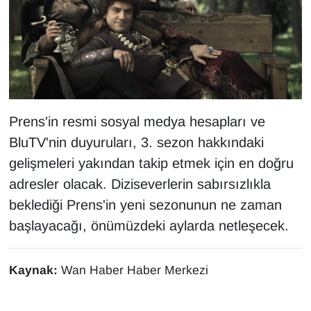
Sinema - TV
SİYASET
SPOR
TEBRİK
Prens'in resmi sosyal medya hesapları ve
BluTV'nin duyuruları, 3. sezon hakkındaki
TEKNOLOJİ
gelişmeleri yakından takip etmek için en doğru
adresler olacak. Diziseverlerin sabırsızlıkla
Turizm
beklediği Prens'in yeni sezonunun ne zaman
VAN'DA SPOR
başlayacağı, önümüzdeki aylarda netleşecek.
Vasıta
Kaynak:
Wan Haber Haber Merkezi
YAŞAM