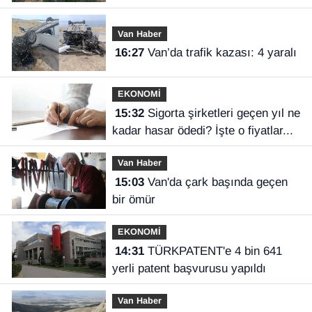
keşfedildi
Van Haber
16:27
Van’da trafik kazası: 4 yaralı
EKONOMİ
15:32
Sigorta şirketleri geçen yıl ne
kadar hasar ödedi? İşte o fiyatlar...
Van Haber
15:03
Van'da çark başında geçen
bir ömür
EKONOMİ
14:31
TÜRKPATENT'e 4 bin 641
yerli patent başvurusu yapıldı
Van Haber