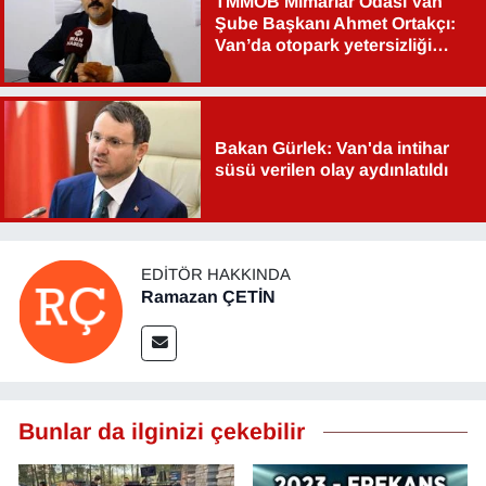
TMMOB Mimarlar Odası Van
Şube Başkanı Ahmet Ortakçı:
Van’da otopark yetersizliği
ciddi sorun!
Bakan Gürlek: Van'da intihar
süsü verilen olay aydınlatıldı
EDITÖR HAKKINDA
Ramazan ÇETİN
Bunlar da ilginizi çekebilir