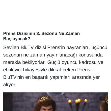
Gündem
Haber
Prens Dizisinin 3. Sezonu Ne Zaman
HABERDE İNSAN
Başlayacak?
Sevilen BluTV dizisi Prens'in hayranları, üçüncü
İngilizce
sezonun ne zaman yayınlanacağı konusunda
merakla bekliyorlar. Güçlü oyuncu kadrosu ve
Kadın
etkileyici hikayesiyle dikkat çeken Prens,
Kamu Alımları
BluTV'nin en başarılı yapımları arasında yer
alıyor.
Kim Kimdir?
Kültür & Sanat