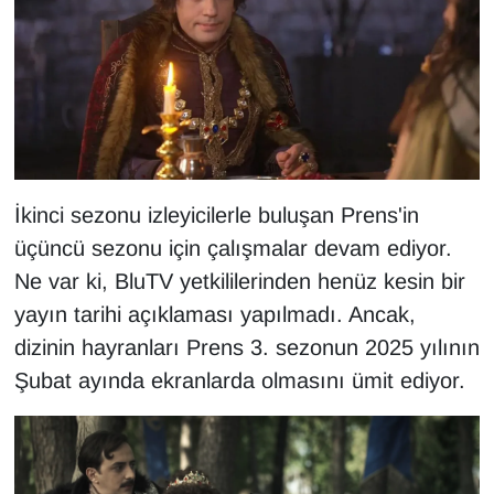
KURDÎ
MAGAZİN
MEDYA
ONE EKONOMİ
İkinci sezonu izleyicilerle buluşan Prens'in
POLİTİKA
üçüncü sezonu için çalışmalar devam ediyor.
Ne var ki, BluTV yetkililerinden henüz kesin bir
Resmi İlanlar
yayın tarihi açıklaması yapılmadı. Ancak,
RÖPORTAJ
dizinin hayranları Prens 3. sezonun 2025 yılının
Şubat ayında ekranlarda olmasını ümit ediyor.
SAĞLIK
Seri İlan