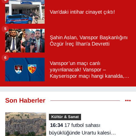
Van'daki intihar cinayet çıktı!
5
Şahin Aslan, Vanspor Başkanlığını
Özgür İreç İlhan'a Devretti
6
Vanspor’un maçı canlı
yayınlanacak! Vanspor –
Kayserispor maçı hangi kanalda,
saat kaçta?
Son Haberler
Kültür & Sanat
16:34
17 futbol sahası
büyüklüğünde Urartu kalesi