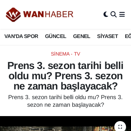
3.SAYFA
Van Nöbetçi Eczaneler
VAN'DA SPOR
GÜNCEL
GENEL
SİYASET
EĞ
ASAYİŞ
Van Hava Durumu
BİLİM VE TEKNOLOJİ
Van Namaz Vakitleri
SINEMA - TV
Prens 3. sezon tarihi belli
Biyografi
Van Trafik Yoğunluk Haritası
oldu mu? Prens 3. sezon
Bölge Haberleri
Süper Lig Puan Durumu ve Fikstür
ne zaman başlayacak?
ÇEVRE
Tüm Manşetler
Prens 3. sezon tarihi belli oldu mu? Prens 3.
sezon ne zaman başlayacak?
Deprem
Son Dakika Haberleri
Dernekler, Odalar
Haber Arşivi