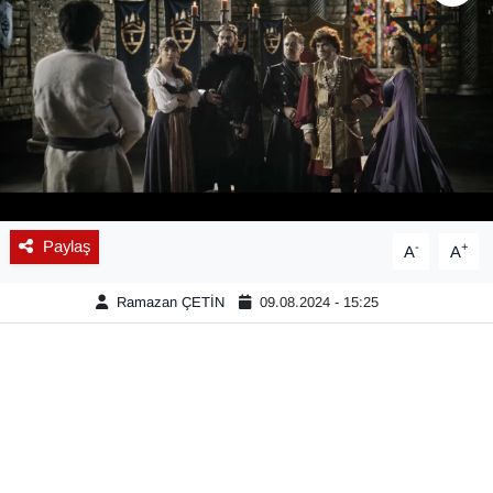
Diğer
DÜNYA
EĞİTİM
EKONOMİ
Paylaş
-
+
A
A
Eleman
Ramazan ÇETİN
09.08.2024 - 15:25
Emlak
En çok konuşulanlar
GENEL
Güncel