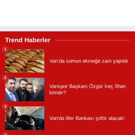
Trend Haberler
1
Van’da somun ekmeğe zam yapıldı
2
Vanspor Başkanı Özgür İreç İlhan
kimdir?
3
Van'da İller Bankası şoför alacak!
4