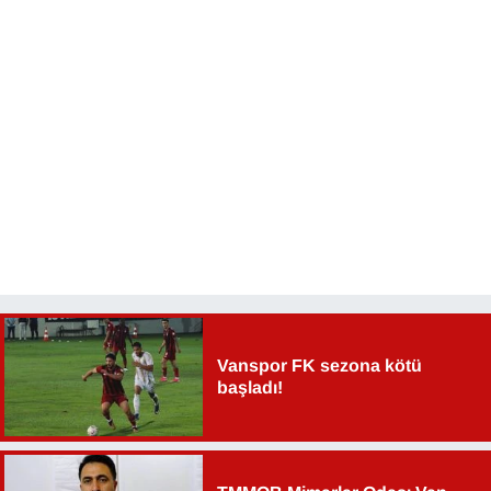
YEREL
Vanspor FK sezona kötü
başladı!