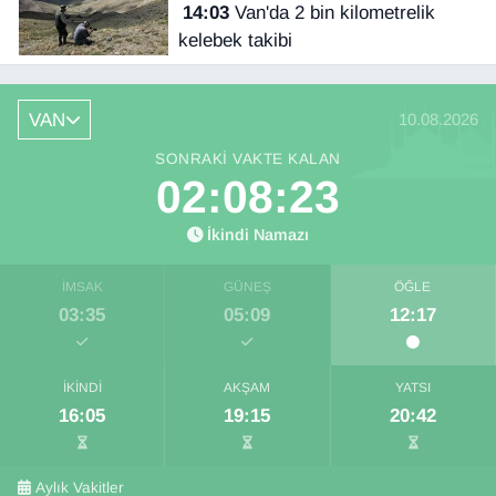
14:03
Van'da 2 bin kilometrelik
kelebek takibi
VAN
10.08.2026
SONRAKI VAKTE KALAN
02:08:23
İkindi Namazı
İMSAK
GÜNEŞ
ÖĞLE
03:35
05:09
12:17
İKINDI
AKŞAM
YATSI
16:05
19:15
20:42
Aylık Vakitler