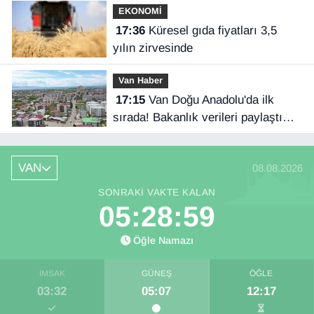
EKONOMİ
17:36
Küresel gıda fiyatları 3,5
yılın zirvesinde
Van Haber
17:15
Van Doğu Anadolu'da ilk
sırada! Bakanlık verileri paylaştı…
VAN
08.08.2026
SONRAKI VAKTE KALAN
05:28:58
Öğle Namazı
İMSAK
GÜNEŞ
ÖĞLE
03:32
05:07
12:17