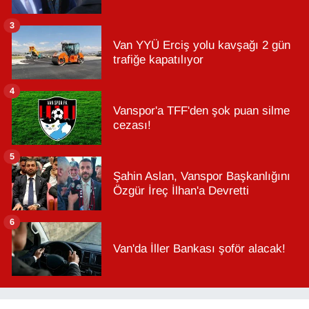
3
Van YYÜ Erciş yolu kavşağı 2 gün
trafiğe kapatılıyor
4
Vanspor'a TFF'den şok puan silme
cezası!
5
Şahin Aslan, Vanspor Başkanlığını
Özgür İreç İlhan'a Devretti
6
Van'da İller Bankası şoför alacak!