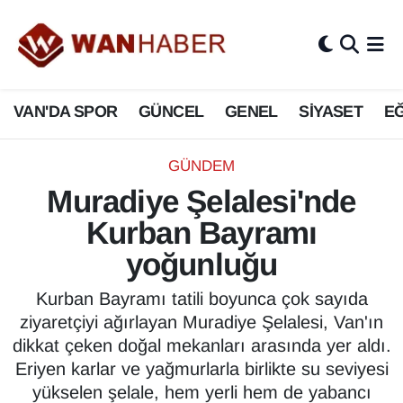
3.SAYFA
Van Nöbetçi Eczaneler
VAN'DA SPOR
GÜNCEL
GENEL
SİYASET
EĞ
ASAYİŞ
Van Hava Durumu
BİLİM VE TEKNOLOJİ
Van Namaz Vakitleri
GÜNDEM
Muradiye Şelalesi'nde
Biyografi
Van Trafik Yoğunluk Haritası
Kurban Bayramı
Bölge Haberleri
Süper Lig Puan Durumu ve Fikstür
yoğunluğu
ÇEVRE
Tüm Manşetler
Kurban Bayramı tatili boyunca çok sayıda
ziyaretçiyi ağırlayan Muradiye Şelalesi, Van'ın
Deprem
Son Dakika Haberleri
dikkat çeken doğal mekanları arasında yer aldı.
Eriyen karlar ve yağmurlarla birlikte su seviyesi
Dernekler, Odalar
Haber Arşivi
yükselen şelale, hem yerli hem de yabancı