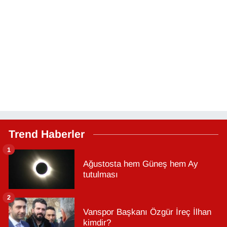
Trend Haberler
1
Ağustosta hem Güneş hem Ay
tutulması
2
Vanspor Başkanı Özgür İreç İlhan
kimdir?