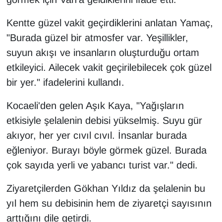
Sinema - TV
Kentte güzel vakit geçirdiklerini anlatan Yamaç,
SİYASET
"Burada güzel bir atmosfer var. Yeşillikler,
suyun akışı ve insanların oluşturduğu ortam
SPOR
etkileyici. Ailecek vakit geçirilebilecek çok güzel
bir yer." ifadelerini kullandı.
TEBRİK
Kocaeli'den gelen Aşık Kaya, "Yağışların
TEKNOLOJİ
etkisiyle şelalenin debisi yükselmiş. Suyu gür
akıyor, her yer cıvıl cıvıl. İnsanlar burada
Turizm
eğleniyor. Burayı böyle görmek güzel. Burada
VAN'DA SPOR
çok sayıda yerli ve yabancı turist var." dedi.
Vasıta
Ziyaretçilerden Gökhan Yıldız da şelalenin bu
yıl hem su debisinin hem de ziyaretçi sayısının
YAŞAM
arttığını dile getirdi.