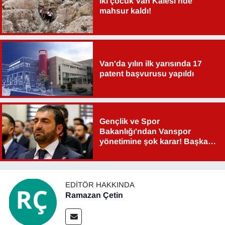
İki çocuk Van Kalesi'nde
mahsur kaldı!
Van'da yılın ilk yarısında 17
patent başvurusu yapıldı
Gençlik ve Spor
Bakanlığı'ndan Vanspor
yönetimine şok karar! Başkan
Şahin Aslan görevden alındı!
EDITÖR HAKKINDA
Ramazan Çetin