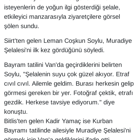
KURDÎ
isteyenlerin de yoğun ilgi gösterdiği şelale,
etkileyici manzarasıyla ziyaretçilere görsel
MAGAZİN
şölen sundu.
MEDYA
Siirt'ten gelen Leman Coşkun Soylu, Muradiye
Şelalesi'ni ilk kez gördüğünü söyledi.
ONE EKONOMİ
Bayram tatilini Van'da geçirdiklerini belirten
POLİTİKA
Soylu, "Şelalenin suyu çok güzel akıyor. Etraf
Resmi İlanlar
cıvıl cıvıl. Ailemle geldim. Burası herkesin gelip
görmesi gereken bir yer. Fotoğraf çektik, etrafı
RÖPORTAJ
gezdik. Herkese tavsiye ediyorum." diye
konuştu.
SAĞLIK
Bitlis'ten gelen Kadir Yamaç ise Kurban
Seri İlan
Bayramı tatilinde ailesiyle Muradiye Şelalesi'ni
görmek için Van'a geldiklerini ifade etti.