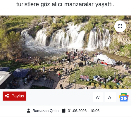
turistlere göz alıcı manzaralar yaşattı.
Diğer
DÜNYA
EĞİTİM
EKONOMİ
Eleman
Emlak
Paylaş
-
+
A
A
En çok konuşulanlar
Ramazan Çetin
01.06.2026 - 10:06
GENEL
Güncel