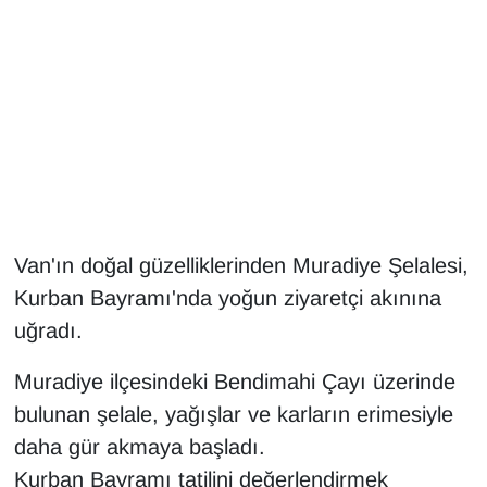
Gündem
Haber
HABERDE İNSAN
İngilizce
Van'ın doğal güzelliklerinden Muradiye Şelalesi,
Kadın
Kurban Bayramı'nda yoğun ziyaretçi akınına
Kamu Alımları
uğradı.
Muradiye ilçesindeki Bendimahi Çayı üzerinde
Kim Kimdir?
bulunan şelale, yağışlar ve karların erimesiyle
Kültür & Sanat
daha gür akmaya başladı.
Kurban Bayramı tatilini değerlendirmek