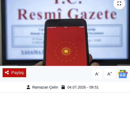
Diğer
DÜNYA
EĞİTİM
EKONOMİ
Eleman
Paylaş
-
+
A
A
Emlak
Ramazan Çetin
04.07.2026 - 09:51
En çok konuşulanlar
GENEL
Güncel