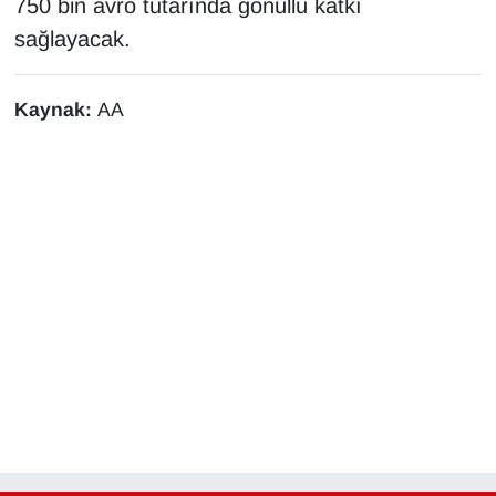
750 bin avro tutarında gönüllü katkı
KURDÎ
sağlayacak.
MAGAZİN
Kaynak:
AA
MEDYA
ONE EKONOMİ
POLİTİKA
Resmi İlanlar
RÖPORTAJ
SAĞLIK
Seri İlan