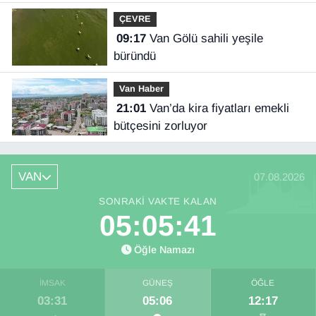
ÇEVRE
09:17
Van Gölü sahili yeşile
büründü
Van Haber
21:01
Van’da kira fiyatları emekli
bütçesini zorluyor
VAN
07.08.2026
SONRAKI VAKTE KALAN
05:05:41
Öğle Namazı
İMSAK
GÜNEŞ
ÖĞLE
03:31
05:06
12:17