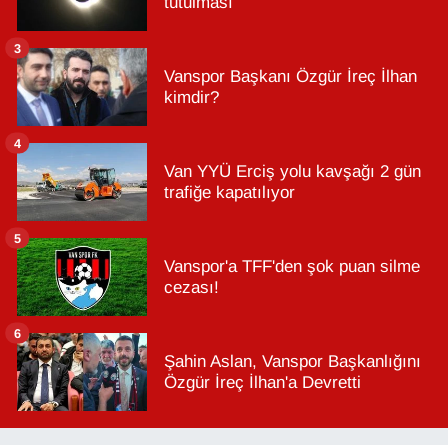
tutulması
3
Vanspor Başkanı Özgür İreç İlhan
kimdir?
4
Van YYÜ Erciş yolu kavşağı 2 gün
trafiğe kapatılıyor
5
Vanspor'a TFF'den şok puan silme
cezası!
6
Şahin Aslan, Vanspor Başkanlığını
Özgür İreç İlhan'a Devretti