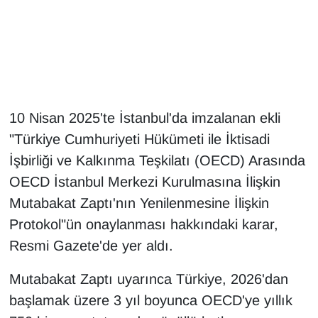
Gündem
Haber
HABERDE İNSAN
10 Nisan 2025'te İstanbul'da imzalanan ekli
"Türkiye Cumhuriyeti Hükümeti ile İktisadi
İngilizce
İşbirliği ve Kalkınma Teşkilatı (OECD) Arasında
Kadın
OECD İstanbul Merkezi Kurulmasına İlişkin
Mutabakat Zaptı'nın Yenilenmesine İlişkin
Kamu Alımları
Protokol"ün onaylanması hakkındaki karar,
Resmi Gazete'de yer aldı.
Kim Kimdir?
Mutabakat Zaptı uyarınca Türkiye, 2026'dan
Kültür & Sanat
başlamak üzere 3 yıl boyunca OECD'ye yıllık