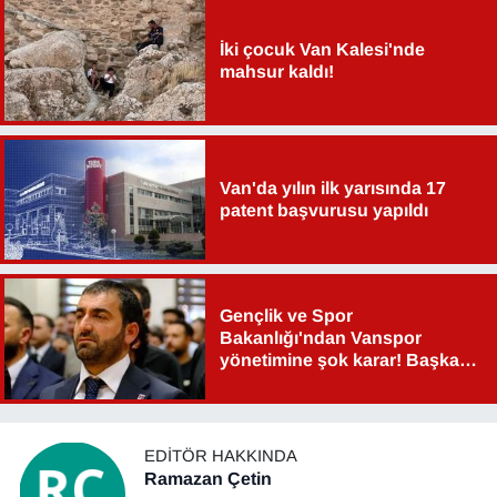
Sinema - TV
İki çocuk Van Kalesi'nde
mahsur kaldı!
SİYASET
SPOR
Van'da yılın ilk yarısında 17
TEBRİK
patent başvurusu yapıldı
TEKNOLOJİ
Turizm
Gençlik ve Spor
Bakanlığı'ndan Vanspor
VAN'DA SPOR
yönetimine şok karar! Başkan
Şahin Aslan görevden alındı!
Vasıta
EDITÖR HAKKINDA
YAŞAM
Ramazan Çetin