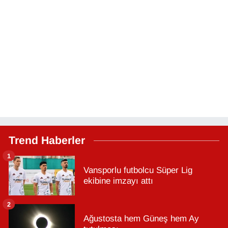
Trend Haberler
1
Vansporlu futbolcu Süper Lig
ekibine imzayı attı
2
Ağustosta hem Güneş hem Ay