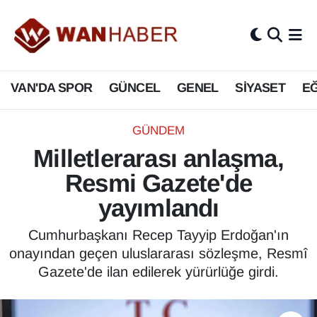
3.SAYFA
Van Nöbetçi Eczaneler
VAN'DA SPOR
GÜNCEL
GENEL
SİYASET
EĞ
ASAYİŞ
Van Hava Durumu
BİLİM VE TEKNOLOJİ
Van Namaz Vakitleri
GÜNDEM
Milletlerarası anlaşma,
Biyografi
Van Trafik Yoğunluk Haritası
Resmi Gazete'de
Bölge Haberleri
Süper Lig Puan Durumu ve Fikstür
yayımlandı
ÇEVRE
Tüm Manşetler
Cumhurbaşkanı Recep Tayyip Erdoğan'ın
onayından geçen uluslararası sözleşme, Resmî
Deprem
Son Dakika Haberleri
Gazete'de ilan edilerek yürürlüğe girdi.
Dernekler, Odalar
Haber Arşivi