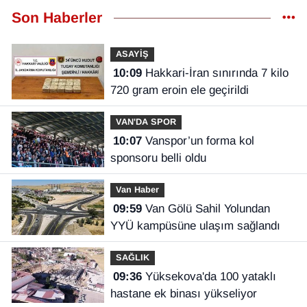
Son Haberler
ASAYİŞ
10:09
Hakkari-İran sınırında 7 kilo
720 gram eroin ele geçirildi
VAN'DA SPOR
10:07
Vanspor’un forma kol
sponsoru belli oldu
Van Haber
09:59
Van Gölü Sahil Yolundan
YYÜ kampüsüne ulaşım sağlandı
SAĞLIK
09:36
Yüksekova'da 100 yataklı
hastane ek binası yükseliyor