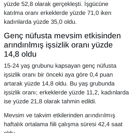
yüzde 52,8 olarak gerçekleşti. İşgücüne
Sinema - TV
katılma oranı erkeklerde yüzde 71,0 iken
SİYASET
kadınlarda yüzde 35,0 oldu.
Genç nüfusta mevsim etkisinden
SPOR
arındırılmış işsizlik oranı yüzde
TEBRİK
14,8 oldu
15-24 yaş grubunu kapsayan genç nüfusta
TEKNOLOJİ
işsizlik oranı bir önceki aya göre 0,4 puan
Turizm
artarak yüzde 14,8 oldu. Bu yaş grubunda
işsizlik oranı; erkeklerde yüzde 11,2, kadınlarda
VAN'DA SPOR
ise yüzde 21,8 olarak tahmin edildi.
Vasıta
Mevsim ve takvim etkilerinden arındırılmış
haftalık ortalama fiili çalışma süresi 42,4 saat
YAŞAM