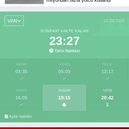
milyondan fazla yolcu kullandı
VAN
10.08.2026
SONRAKI VAKTE KALAN
23:26
Yatsı Namazı
İMSAK
GÜNEŞ
ÖĞLE
03:35
05:09
12:17
İKINDI
AKŞAM
YATSI
16:05
19:15
20:42
Aylık Vakitler