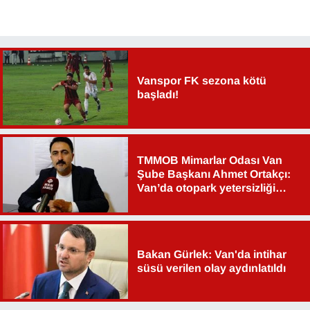
Vanspor FK sezona kötü
başladı!
TMMOB Mimarlar Odası Van
Şube Başkanı Ahmet Ortakçı:
Van’da otopark yetersizliği
ciddi sorun!
Bakan Gürlek: Van'da intihar
süsü verilen olay aydınlatıldı