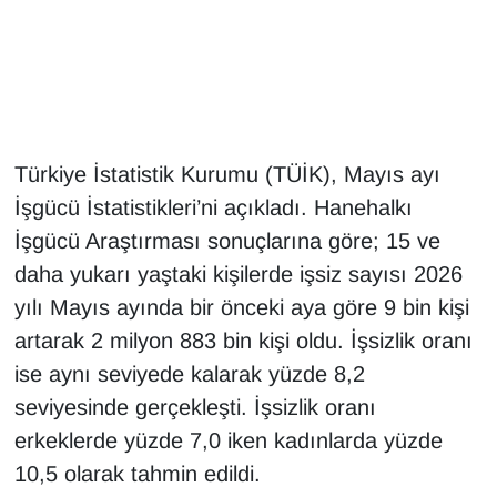
Gündem
Haber
HABERDE İNSAN
Türkiye İstatistik Kurumu (TÜİK), Mayıs ayı
İşgücü İstatistikleri’ni açıkladı. Hanehalkı
İngilizce
İşgücü Araştırması sonuçlarına göre; 15 ve
daha yukarı yaştaki kişilerde işsiz sayısı 2026
Kadın
yılı Mayıs ayında bir önceki aya göre 9 bin kişi
Kamu Alımları
artarak 2 milyon 883 bin kişi oldu. İşsizlik oranı
ise aynı seviyede kalarak yüzde 8,2
Kim Kimdir?
seviyesinde gerçekleşti. İşsizlik oranı
erkeklerde yüzde 7,0 iken kadınlarda yüzde
Kültür & Sanat
10,5 olarak tahmin edildi.