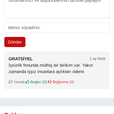
Gönder
GRATSIYEL
1 ay önce
İşsizlik fonunda müthiş bir birikim var. Yakın
zamanda işşiz insanlara aylıkları ödenir.
Yanıtla
Beğen (
0
)
Beğenme (
0
)