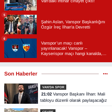
Van'daki intihar cinayet çıktı!
5
Şahin Aslan, Vanspor Başkanlığını
Özgür İreç İlhan'a Devretti
6
Vanspor’un maçı canlı
yayınlanacak! Vanspor –
Kayserispor maçı hangi kanalda,
saat kaçta?
Son Haberler
VAN'DA SPOR
21:02
Vanspor Başkanı İlhan: Mali
tabloyu düzenli olarak paylaşacağız
ÇEVRE