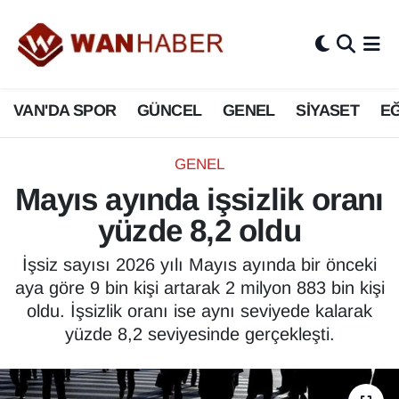
3.SAYFA
Van Nöbetçi Eczaneler
VAN'DA SPOR
GÜNCEL
GENEL
SİYASET
EĞ
ASAYİŞ
Van Hava Durumu
BİLİM VE TEKNOLOJİ
Van Namaz Vakitleri
GENEL
Mayıs ayında işsizlik oranı
Biyografi
Van Trafik Yoğunluk Haritası
yüzde 8,2 oldu
Bölge Haberleri
Süper Lig Puan Durumu ve Fikstür
İşsiz sayısı 2026 yılı Mayıs ayında bir önceki
aya göre 9 bin kişi artarak 2 milyon 883 bin kişi
ÇEVRE
Tüm Manşetler
oldu. İşsizlik oranı ise aynı seviyede kalarak
yüzde 8,2 seviyesinde gerçekleşti.
Deprem
Son Dakika Haberleri
Dernekler, Odalar
Haber Arşivi