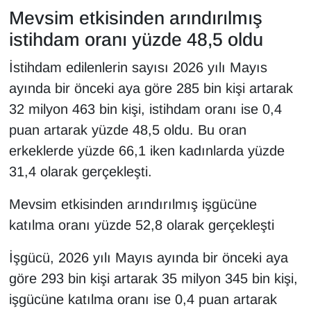
KURDÎ
Mevsim etkisinden arındırılmış
istihdam oranı yüzde 48,5 oldu
MAGAZİN
İstihdam edilenlerin sayısı 2026 yılı Mayıs
MEDYA
ayında bir önceki aya göre 285 bin kişi artarak
32 milyon 463 bin kişi, istihdam oranı ise 0,4
ONE EKONOMİ
puan artarak yüzde 48,5 oldu. Bu oran
POLİTİKA
erkeklerde yüzde 66,1 iken kadınlarda yüzde
31,4 olarak gerçekleşti.
Resmi İlanlar
Mevsim etkisinden arındırılmış işgücüne
RÖPORTAJ
katılma oranı yüzde 52,8 olarak gerçekleşti
SAĞLIK
İşgücü, 2026 yılı Mayıs ayında bir önceki aya
göre 293 bin kişi artarak 35 milyon 345 bin kişi,
Seri İlan
işgücüne katılma oranı ise 0,4 puan artarak