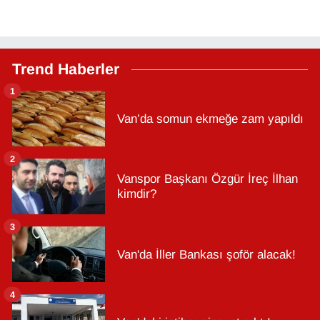
Trend Haberler
1
Van’da somun ekmeğe zam yapıldı
2
Vanspor Başkanı Özgür İreç İlhan
kimdir?
3
Van'da İller Bankası şoför alacak!
4