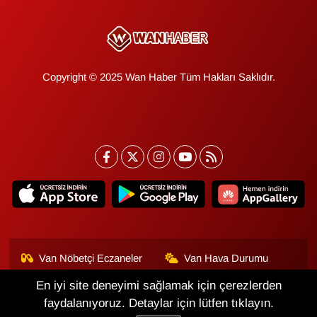
Copyright © 2025 Wan Haber Tüm Hakları Saklıdır.
Van Nöbetçi Eczaneler
Van Hava Durumu
En iyi site deneyimi sağlamak için çerezlerden
Van Namaz Vakitleri
Van Trafik Yoğunluk
Haritası
faydalanıyoruz. Detaylar için lütfen tıklayın.