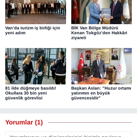
Van’da turizm iş birliği için
BİK Van Bölge Müdürü
yeni adım
Kenan Tokgöz’den Hakkâri
ziyareti
81 ilde düğmeye basıldı!
Başkan Aslan: "Huzur ortamı
Okullara 30 bin yeni
yatırımın en büyük
güvenlik görevlisi
güvencesidir"
Yorumlar (1)