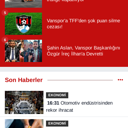
5
Vanspor'a TFF'den şok puan silme
cezası!
6
Şahin Aslan, Vanspor Başkanlığını
Özgür İreç İlhan'a Devretti
Son Haberler
EKONOMİ
16:31
Otomotiv endüstrisinden
rekor ihracat
EKONOMİ