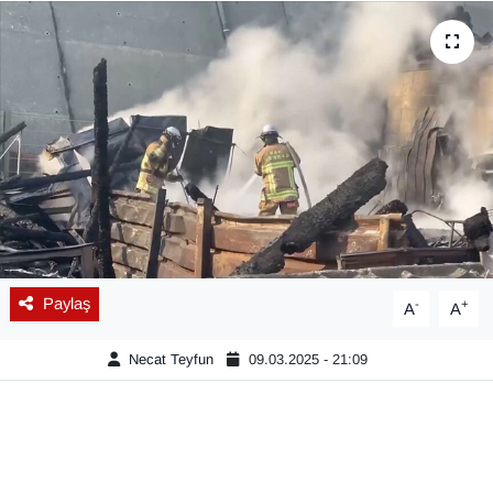
Diğer
DÜNYA
EĞİTİM
EKONOMİ
Eleman
Paylaş
-
+
A
A
Emlak
Necat Teyfun
09.03.2025 - 21:09
En çok konuşulanlar
GENEL
Güncel