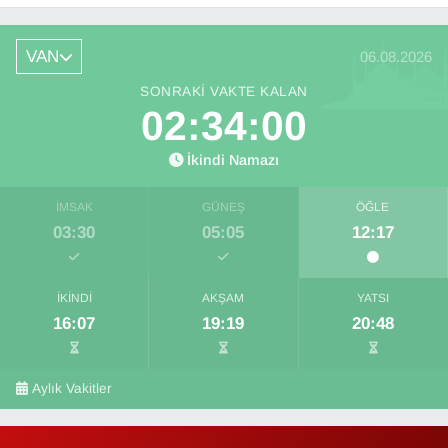
VAN
06.08.2026
SONRAKI VAKTE KALAN
02:34:00
İkindi Namazı
İMSAK
GÜNEŞ
ÖĞLE
03:30
05:05
12:17
İKINDI
AKŞAM
YATSI
16:07
19:19
20:48
Aylık Vakitler