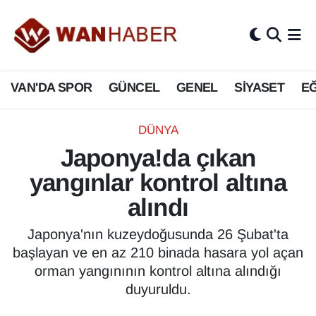
3.SAYFA
Van Nöbetçi Eczaneler
VAN'DA SPOR
GÜNCEL
GENEL
SİYASET
EĞ
ASAYİŞ
Van Hava Durumu
BİLİM VE TEKNOLOJİ
Van Namaz Vakitleri
DÜNYA
Japonya!da çıkan
Biyografi
Van Trafik Yoğunluk Haritası
yangınlar kontrol altına
Bölge Haberleri
Süper Lig Puan Durumu ve Fikstür
alındı
ÇEVRE
Tüm Manşetler
Japonya'nın kuzeydoğusunda 26 Şubat'ta
başlayan ve en az 210 binada hasara yol açan
Deprem
Son Dakika Haberleri
orman yangınının kontrol altına alındığı
duyuruldu.
Dernekler, Odalar
Haber Arşivi