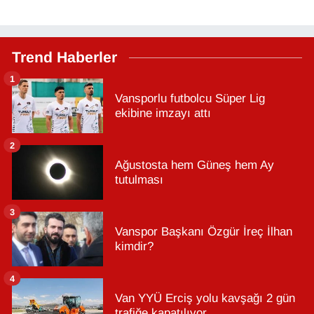
Trend Haberler
1
Vansporlu futbolcu Süper Lig
ekibine imzayı attı
2
Ağustosta hem Güneş hem Ay
tutulması
3
Vanspor Başkanı Özgür İreç İlhan
kimdir?
4
Van YYÜ Erciş yolu kavşağı 2 gün
trafiğe kapatılıyor