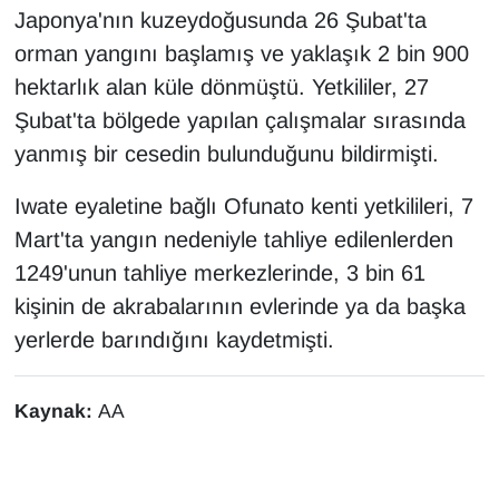
KURDÎ
Japonya'nın kuzeydoğusunda 26 Şubat'ta
orman yangını başlamış ve yaklaşık 2 bin 900
MAGAZİN
hektarlık alan küle dönmüştü. Yetkililer, 27
Şubat'ta bölgede yapılan çalışmalar sırasında
MEDYA
yanmış bir cesedin bulunduğunu bildirmişti.
ONE EKONOMİ
Iwate eyaletine bağlı Ofunato kenti yetkilileri, 7
POLİTİKA
Mart'ta yangın nedeniyle tahliye edilenlerden
1249'unun tahliye merkezlerinde, 3 bin 61
Resmi İlanlar
kişinin de akrabalarının evlerinde ya da başka
yerlerde barındığını kaydetmişti.
RÖPORTAJ
SAĞLIK
Kaynak:
AA
Seri İlan