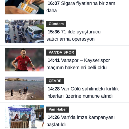
16:07
Sigara fiyatlarına bir zam
daha
Gündem
15:36
71 ilde uyuşturucu
satıcılarına operasyon
VAN'DA SPOR
14:41
Vanspor – Kayserispor
maçının hakemleri belli oldu
ÇEVRE
14:28
Van Gölü sahilindeki kirlilik
ihbarları üzerine numune alındı
Van Haber
14:26
Van’da imza kampanyası
başlatıldı