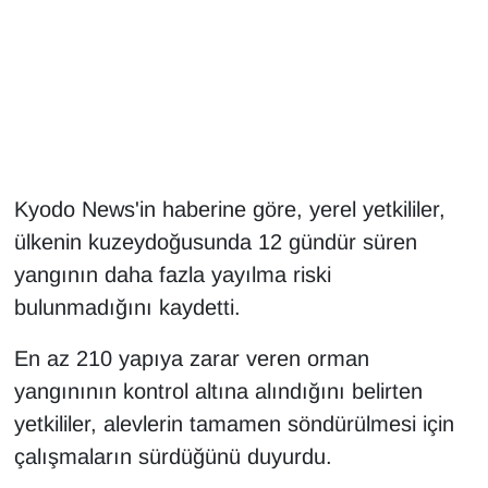
Gündem
Haber
HABERDE İNSAN
Kyodo News'in haberine göre, yerel yetkililer,
İngilizce
ülkenin kuzeydoğusunda 12 gündür süren
Kadın
yangının daha fazla yayılma riski
bulunmadığını kaydetti.
Kamu Alımları
En az 210 yapıya zarar veren orman
Kim Kimdir?
yangınının kontrol altına alındığını belirten
yetkililer, alevlerin tamamen söndürülmesi için
Kültür & Sanat
çalışmaların sürdüğünü duyurdu.