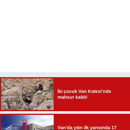
Sinema - TV
SİYASET
SPOR
TEBRİK
TEKNOLOJİ
Turizm
İki çocuk Van Kalesi'nde
VAN'DA SPOR
mahsur kaldı!
Vasıta
YAŞAM
Van'da yılın ilk yarısında 17