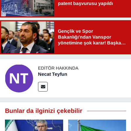
patent başvurusu yapıldı
YEREL
Gençlik ve Spor
Bakanlığı'ndan Vanspor
yönetimine şok karar! Başkan
Şahin Aslan görevden alındı!
EDITÖR HAKKINDA
Necat Teyfun
Bunlar da ilginizi çekebilir