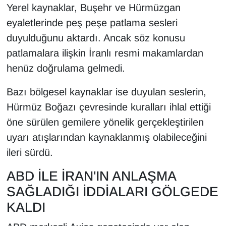
KURDÎ
Yerel kaynaklar, Buşehr ve Hürmüzgan
eyaletlerinde peş peşe patlama sesleri
MAGAZİN
duyulduğunu aktardı. Ancak söz konusu
patlamalara ilişkin İranlı resmi makamlardan
MEDYA
henüz doğrulama gelmedi.
ONE EKONOMİ
Bazı bölgesel kaynaklar ise duyulan seslerin,
Hürmüz Boğazı çevresinde kuralları ihlal ettiği
POLİTİKA
öne sürülen gemilere yönelik gerçekleştirilen
Resmi İlanlar
uyarı atışlarından kaynaklanmış olabileceğini
ileri sürdü.
RÖPORTAJ
ABD İLE İRAN'IN ANLAŞMA
SAĞLIK
SAĞLADIĞI İDDİALARI GÖLGEDE
KALDI
Seri İlan