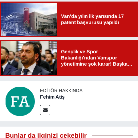
Van'da yılın ilk yarısında 17
patent başvurusu yapıldı
Gençlik ve Spor
Bakanlığı'ndan Vanspor
yönetimine şok karar! Başkan
Şahin Aslan görevden alındı!
EDITÖR HAKKINDA
Fehim Atiş
Bunlar da ilginizi çekebilir