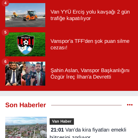
4
Van YYÜ Erciş yolu kavşağı 2 gün
trafiğe kapatılıyor
5
Vanspor'a TFF'den şok puan silme
cezası!
6
Şahin Aslan, Vanspor Başkanlığını
Özgür İreç İlhan'a Devretti
Son Haberler
Van Haber
21:01
Van’da kira fiyatları emekli
bütçesini zorluyor