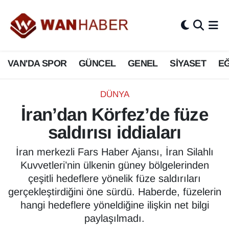
3.SAYFA
Van Nöbetçi Eczaneler
VAN'DA SPOR
GÜNCEL
GENEL
SİYASET
EĞ
ASAYİŞ
Van Hava Durumu
BİLİM VE TEKNOLOJİ
Van Namaz Vakitleri
DÜNYA
İran’dan Körfez’de füze
Biyografi
Van Trafik Yoğunluk Haritası
saldırısı iddiaları
Bölge Haberleri
Süper Lig Puan Durumu ve Fikstür
İran merkezli Fars Haber Ajansı, İran Silahlı
Kuvvetleri’nin ülkenin güney bölgelerinden
ÇEVRE
Tüm Manşetler
çeşitli hedeflere yönelik füze saldırıları
gerçekleştirdiğini öne sürdü. Haberde, füzelerin
Deprem
Son Dakika Haberleri
hangi hedeflere yöneldiğine ilişkin net bilgi
paylaşılmadı.
Dernekler, Odalar
Haber Arşivi