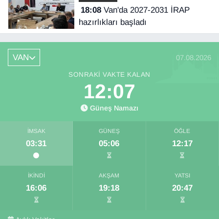
18:08
Van'da 2027-2031 İRAP
hazırlıkları başladı
VAN
07.08.2026
SONRAKI VAKTE KALAN
12:07
Güneş Namazı
İMSAK
GÜNEŞ
ÖĞLE
03:31
05:06
12:17
İKINDI
AKŞAM
YATSI
16:06
19:18
20:47