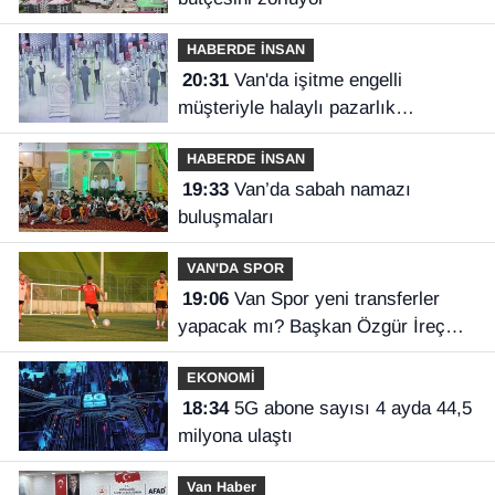
HABERDE İNSAN
20:31
Van'da işitme engelli
müşteriyle halaylı pazarlık
gülümsetti
HABERDE İNSAN
19:33
Van’da sabah namazı
buluşmaları
VAN'DA SPOR
19:06
Van Spor yeni transferler
yapacak mı? Başkan Özgür İreç
İlhan açıkladı
EKONOMİ
18:34
5G abone sayısı 4 ayda 44,5
milyona ulaştı
Van Haber