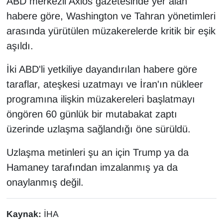
ABD merkezli Axios gazetesinde yer alan
Sinema - TV
habere göre, Washington ve Tahran yönetimleri
arasında yürütülen müzakerelerde kritik bir eşik
SİYASET
aşıldı.
SPOR
İki ABD'li yetkiliye dayandırılan habere göre
taraflar, ateşkesi uzatmayı ve İran'ın nükleer
TEBRİK
programına ilişkin müzakereleri başlatmayı
TEKNOLOJİ
öngören 60 günlük bir mutabakat zaptı
üzerinde uzlaşma sağlandığı öne sürüldü.
Turizm
Uzlaşma metinleri şu an için Trump ya da
VAN'DA SPOR
Hamaney tarafından imzalanmış ya da
onaylanmış değil.
Vasıta
YAŞAM
Kaynak:
İHA