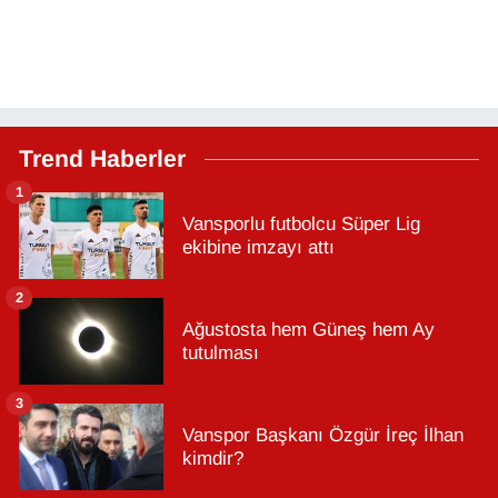
Trend Haberler
1
Vansporlu futbolcu Süper Lig
ekibine imzayı attı
2
Ağustosta hem Güneş hem Ay
tutulması
3
Vanspor Başkanı Özgür İreç İlhan
kimdir?