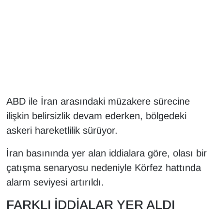
Gündem
Haber
HABERDE İNSAN
İngilizce
ABD ile İran arasındaki müzakere sürecine
ilişkin belirsizlik devam ederken, bölgedeki
Kadın
askeri hareketlilik sürüyor.
Kamu Alımları
İran basınında yer alan iddialara göre, olası bir
çatışma senaryosu nedeniyle Körfez hattında
Kim Kimdir?
alarm seviyesi artırıldı.
Kültür & Sanat
FARKLI İDDİALAR YER ALDI