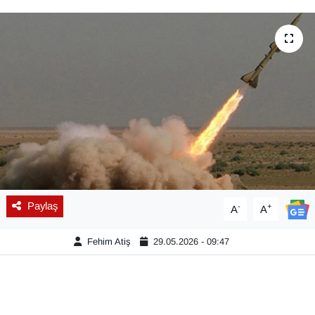
Diğer
DÜNYA
EĞİTİM
EKONOMİ
Eleman
Emlak
Paylaş
-
+
A
A
En çok konuşulanlar
Fehim Atiş
29.05.2026 - 09:47
GENEL
Güncel