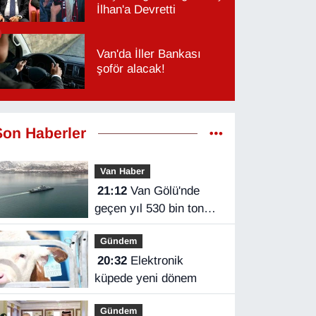
İlhan'a Devretti
Van'da İller Bankası
şoför alacak!
Son Haberler
Van Haber
21:12
Van Gölü'nde
geçen yıl 530 bin ton
yük taşındı
Gündem
20:32
Elektronik
küpede yeni dönem
Gündem