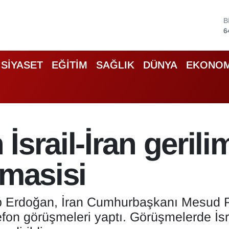
D
4
5
S
SİYASET
EĞİTİM
SAĞLIK
DÜNYA
EKONOM
6
G
6
B
1
B
İsrail-İran gerili
6
omasisi
 Erdoğan, İran Cumhurbaşkanı Mesud P
on görüşmeleri yaptı. Görüşmelerde İsrail-İ