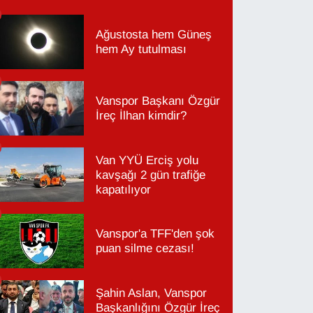
Ağustosta hem Güneş
hem Ay tutulması
Vanspor Başkanı Özgür
İreç İlhan kimdir?
Van YYÜ Erciş yolu
kavşağı 2 gün trafiğe
kapatılıyor
Vanspor'a TFF'den şok
puan silme cezası!
Şahin Aslan, Vanspor
Başkanlığını Özgür İreç