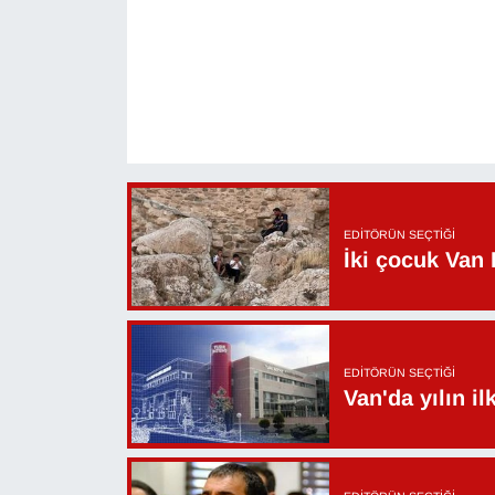
YEREL
EDITÖRÜN SEÇTIĞI
İki çocuk Van 
EDITÖRÜN SEÇTIĞI
Van'da yılın i