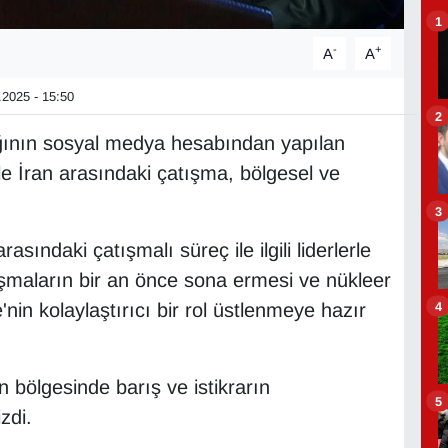
1
-
+
A
A
2025 - 15:50
2
ğının sosyal medya hesabından yapılan
le İran arasındaki çatışma, bölgesel ve
3
sındaki çatışmalı süreç ile ilgili liderlerle
atışmaların bir an önce sona ermesi ve nükleer
4
nin kolaylaştırıcı bir rol üstlenmeye hazır
bölgesinde barış ve istikrarın
5
zdi.