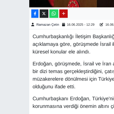
Gündem
Haber
Ramazan Çetin
16.06.2025 - 12:29
16.06.
Cumhurbaşkanlığı İletişim Başkanlı
HABERDE İNSAN
açıklamaya göre, görüşmede İsrail i
İngilizce
küresel konular ele alındı.
Erdoğan, görüşmede, İsrail ve İran ara
Kadın
bir dizi temas gerçekleştirdiğini, ç
Kamu Alımları
müzakerelere dönülmesi için Türkiye'
olduğunu ifade etti.
Kim Kimdir?
Cumhurbaşkanı Erdoğan, Türkiye'nin 
Kültür & Sanat
korunmasına verdiği önemin altını çi