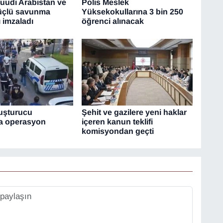
Suudi Arabistan ve
Polis Meslek
üçlü savunma
Yüksekokullarına 3 bin 250
 imzaladı
öğrenci alınacak
yuşturucu
Şehit ve gazilere yeni haklar
ına operasyon
içeren kanun teklifi
komisyondan geçti