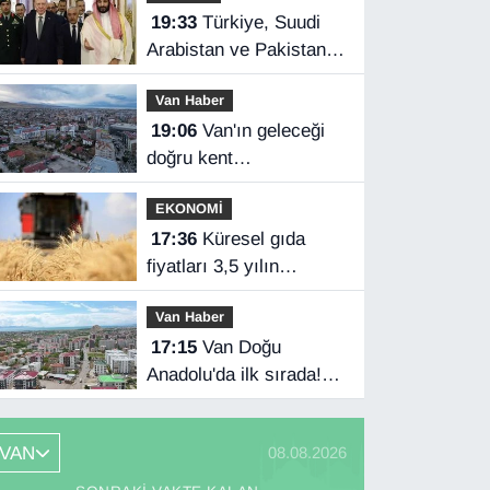
19:33
Türkiye, Suudi
Arabistan ve Pakistan
üçlü savunma
Van Haber
anlaşması imzaladı
19:06
Van'ın geleceği
doğru kent
planlamasında
EKONOMİ
17:36
Küresel gıda
fiyatları 3,5 yılın
zirvesinde
Van Haber
17:15
Van Doğu
Anadolu'da ilk sırada!
Bakanlık verileri
paylaştı…
VAN
08.08.2026