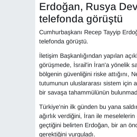
KURDÎ
Erdoğan, Rusya Devl
telefonda görüştü
MAGAZİN
Cumhurbaşkanı Recep Tayyip Erdoğa
MEDYA
telefonda görüştü.
ONE EKONOMİ
İletişim Başkanlığından yapılan a
görüşmede, İsrail'in İran'a yönelik s
POLİTİKA
bölgenin güvenliğini riske attığını
Resmi İlanlar
tutumunun uluslararası sistem için a
bir savaşa tahammülünün bulunmadığ
RÖPORTAJ
Türkiye'nin ilk günden bu yana saldır
SAĞLIK
ağırlık verdiğini, İran ile meselele
geçtiğini belirten Erdoğan, bir an
Seri İlan
gerektiğini vurguladı.