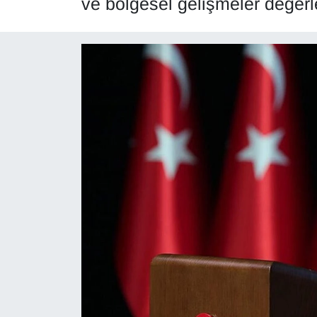
ve bölgesel gelişmeler değerle
Diğer
DÜNYA
EĞİTİM
EKONOMİ
Eleman
Emlak
En çok konuşulanlar
GENEL
Güncel