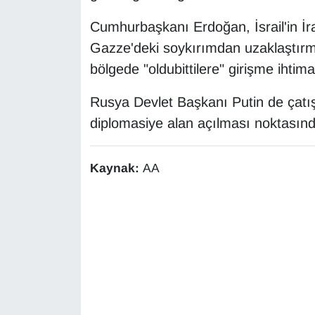
Sinema - TV
Cumhurbaşkanı Erdoğan, İsrail'in İran
Gazze'deki soykırımdan uzaklaştırma
SİYASET
bölgede "oldubittilere" girişme ihtima
SPOR
Rusya Devlet Başkanı Putin de çatı
TEBRİK
diplomasiye alan açılması noktasında
TEKNOLOJİ
Kaynak:
AA
Turizm
VAN'DA SPOR
Vasıta
YAŞAM