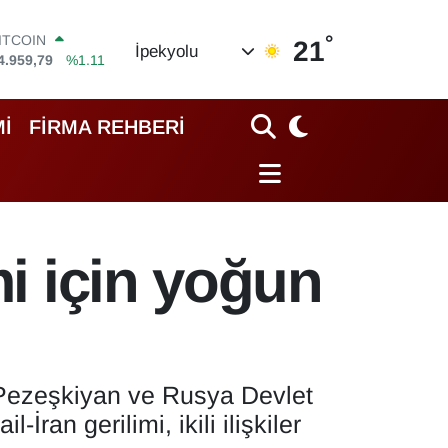
°
OLAR
21
İpekyolu
7,7436
%0.18
EURO
5,2510
%0.32
TERLİN
İ
FİRMA REHBERİ
4,4811
%0.38
RAM ALTIN
660.55
%0.03
İST100
3.779
%-14
ITCOIN
mi için yoğun
4.959,79
%1.11
ezeşkiyan ve Rusya Devlet
ran gerilimi, ikili ilişkiler