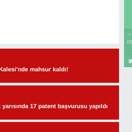
İM
03
Kalesi'nde mahsur kaldı!
lk yarısında 17 patent başvurusu yapıldı