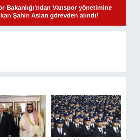
or Bakanlığı'ndan Vanspor yönetimine
şkan Şahin Aslan görevden alındı!