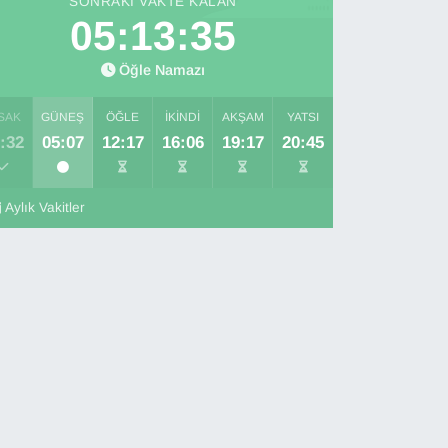
SONRAKI VAKTE KALAN
05:13:34
Öğle Namazı
SAK
GÜNEŞ
ÖĞLE
İKINDI
AKŞAM
YATSI
:32
05:07
12:17
16:06
19:17
20:45
Aylık Vakitler