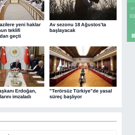
İM
03
azilere yeni haklar
Av sezonu 18 Ağustos'ta
un teklifi
başlayacak
dan geçti
şkanı Erdoğan,
"Terörsüz Türkiye"de yasal
arını imzaladı
süreç başlıyor