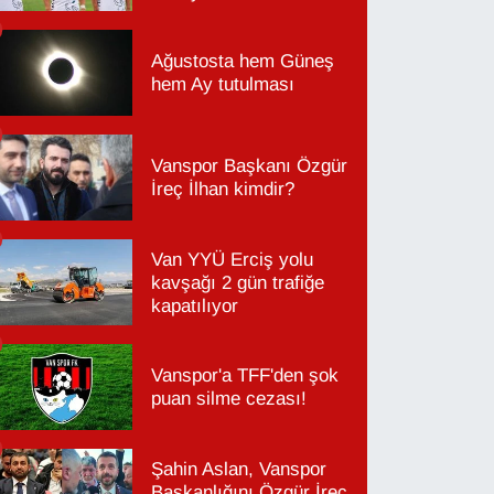
Ağustosta hem Güneş
hem Ay tutulması
Vanspor Başkanı Özgür
İreç İlhan kimdir?
Van YYÜ Erciş yolu
kavşağı 2 gün trafiğe
kapatılıyor
Vanspor'a TFF'den şok
puan silme cezası!
Şahin Aslan, Vanspor
Başkanlığını Özgür İreç