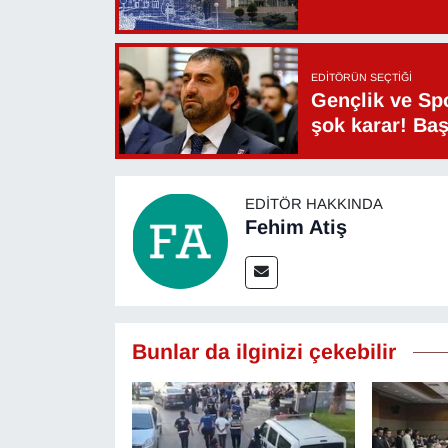
Sinema - TV
SİYASET
EDITÖRÜN SEÇTIĞI
Gençlik ve Sp
SPOR
şok karar! Ba
TEBRİK
EDITÖR HAKKINDA
TEKNOLOJİ
Fehim Atiş
Turizm
VAN'DA SPOR
Bunlar da ilginizi çekebilir
Vasıta
YAŞAM