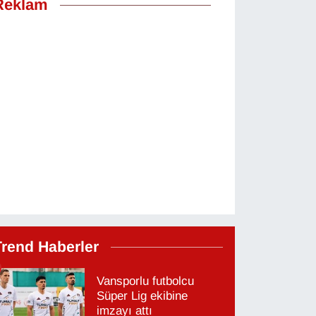
Reklam
Trend Haberler
Vansporlu futbolcu
Süper Lig ekibine
imzayı attı