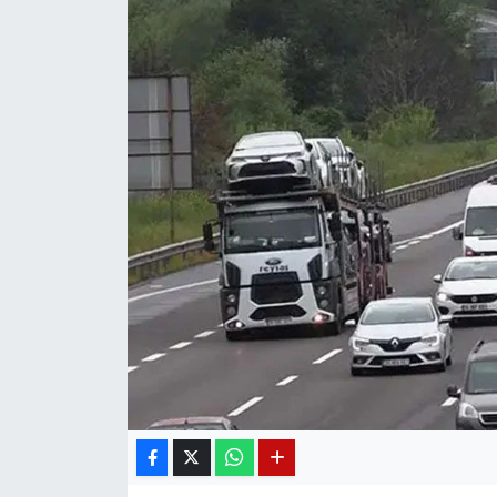
Diğer
DÜNYA
EĞİTİM
EKONOMİ
Eleman
Emlak
En çok konuşulanlar
GENEL
Güncel