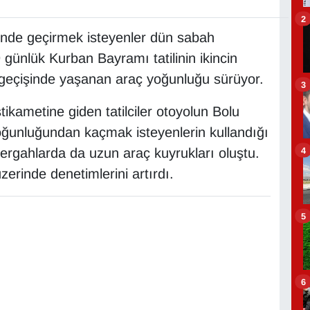
2
inde geçirmek isteyenler dün sabah
9 günlük Kurban Bayramı tatilinin ikincin
geçişinde yaşanan araç yoğunluğu sürüyor.
3
ikametine giden tatilciler otoyolun Bolu
yoğunluğundan kaçmak isteyenlerin kullandığı
4
ergahlarda da uzun araç kuyrukları oluştu.
erinde denetimlerini artırdı.
5
6