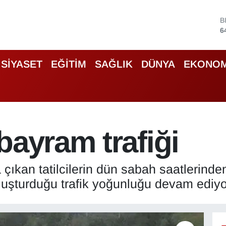
B
6
D
4
E
5
SİYASET
EĞİTİM
SAĞLIK
DÜNYA
EKONOM
S
6
G
6
B
1
bayram trafiği
a çıkan tatilcilerin dün sabah saatlerinde
luşturduğu trafik yoğunluğu devam ediyo