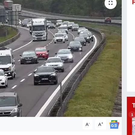
1
-
+
A
A