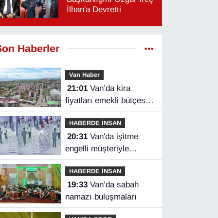
İlhan'a Devretti
Son Haberler
Van Haber
21:01
Van’da kira
fiyatları emekli bütçesini
zorluyor
HABERDE İNSAN
20:31
Van'da işitme
engelli müşteriyle
halaylı pazarlık
HABERDE İNSAN
gülümsetti
19:33
Van’da sabah
namazı buluşmaları