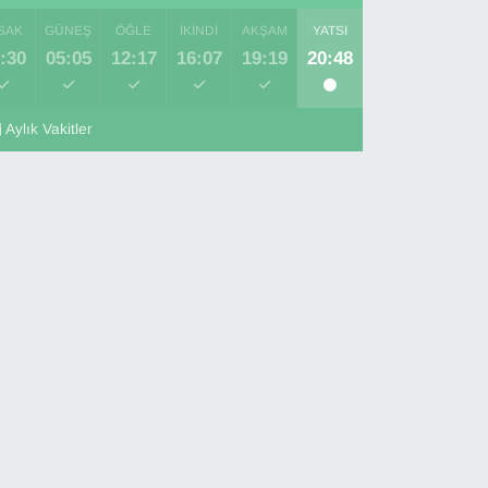
SAK
GÜNEŞ
ÖĞLE
İKINDI
AKŞAM
YATSI
:30
05:05
12:17
16:07
19:19
20:48
Aylık Vakitler