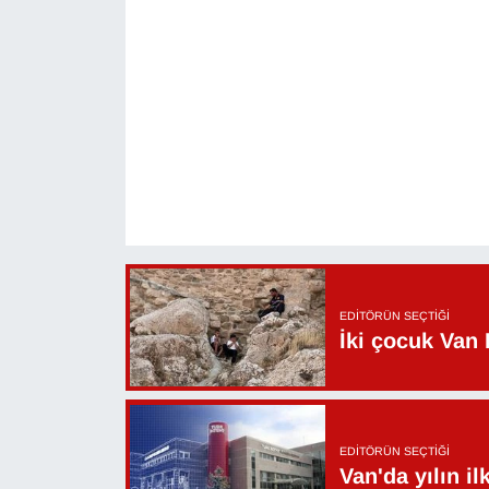
KURDÎ
MAGAZİN
MEDYA
ONE EKONOMİ
POLİTİKA
Resmi İlanlar
EDITÖRÜN SEÇTIĞI
İki çocuk Van 
RÖPORTAJ
SAĞLIK
Seri İlan
EDITÖRÜN SEÇTIĞI
Van'da yılın i