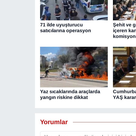
YEREL
71 ilde uyuşturucu
Şehit ve g
satıcılarına operasyon
içeren kan
komisyon
Yaz sıcaklarında araçlarda
Cumhurba
yangın riskine dikkat
YAŞ kararl
Yorumlar