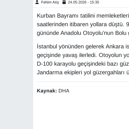
Fehim Atiş
24.05.2026 - 15:35
Gündem
Kurban Bayramı tatilini memleketler
saatlerinden itibaren yollara düştü. 
Haber
gününde Anadolu Otoyolu’nun Bolu 
HABERDE İNSAN
İstanbul yönünden gelerek Ankara ist
geçişinde yavaş ilerledi. Otoyolun 
İngilizce
D-100 karayolu geçişindeki bazı güz
Jandarma ekipleri yol güzergahları üz
Kadın
Kamu Alımları
Kaynak:
DHA
Kim Kimdir?
Kültür & Sanat