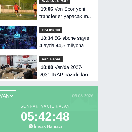
VAN'DA SPOR
19:06
Van Spor yeni
transferler yapacak mı?
Başkan Özgür İreç İlhan
EKONOMİ
açıkladı
18:34
5G abone sayısı
4 ayda 44,5 milyona
ulaştı
Van Haber
18:08
Van'da 2027-
2031 İRAP hazırlıkları
başladı
VAN
06.08.2026
SONRAKI VAKTE KALAN
05:42:47
İmsak Namazı