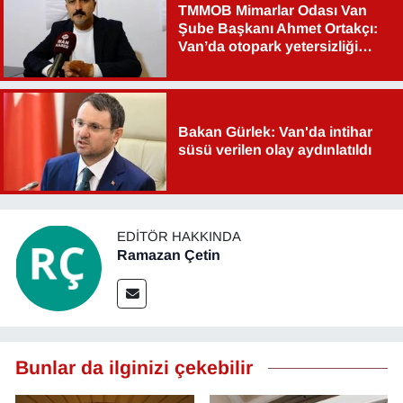
TMMOB Mimarlar Odası Van
YEREL
Şube Başkanı Ahmet Ortakçı:
Van’da otopark yetersizliği
ciddi sorun!
Bakan Gürlek: Van'da intihar
süsü verilen olay aydınlatıldı
EDITÖR HAKKINDA
Ramazan Çetin
Bunlar da ilginizi çekebilir