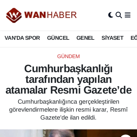
3.SAYFA
Van Nöbetçi Eczaneler
VAN'DA SPOR
GÜNCEL
GENEL
SİYASET
EĞ
ASAYİŞ
Van Hava Durumu
BİLİM VE TEKNOLOJİ
Van Namaz Vakitleri
GÜNDEM
Cumhurbaşkanlığı
Biyografi
Van Trafik Yoğunluk Haritası
tarafından yapılan
Bölge Haberleri
Süper Lig Puan Durumu ve Fikstür
atamalar Resmi Gazete’de
ÇEVRE
Tüm Manşetler
Cumhurbaşkanlığınca gerçekleştirilen
görevlendirmelere ilişkin resmi karar, Resmî
Deprem
Son Dakika Haberleri
Gazete'de ilan edildi.
Dernekler, Odalar
Haber Arşivi