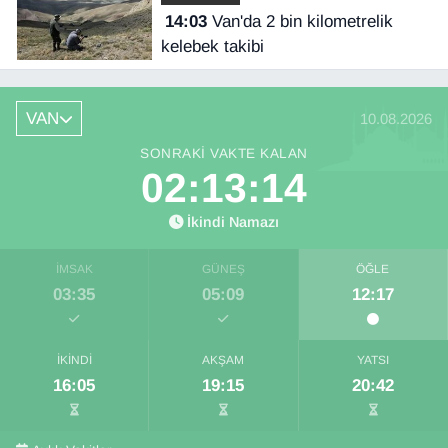
14:03
Van'da 2 bin kilometrelik
kelebek takibi
VAN
10.08.2026
SONRAKI VAKTE KALAN
02:13:13
İkindi Namazı
İMSAK
GÜNEŞ
ÖĞLE
03:35
05:09
12:17
İKINDI
AKŞAM
YATSI
16:05
19:15
20:42