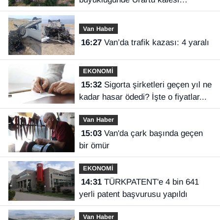
keşfedildi
Van Haber
16:27
Van’da trafik kazası: 4 yaralı
EKONOMİ
15:32
Sigorta şirketleri geçen yıl ne
kadar hasar ödedi? İşte o fiyatlar...
Van Haber
15:03
Van'da çark başında geçen
bir ömür
EKONOMİ
14:31
TÜRKPATENT'e 4 bin 641
yerli patent başvurusu yapıldı
Van Haber