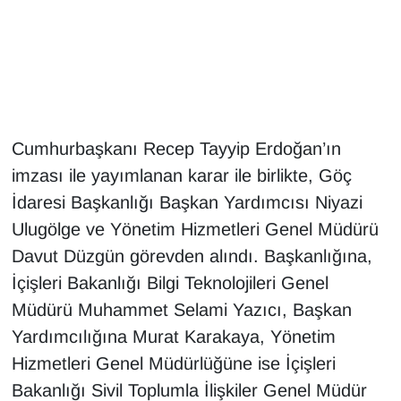
Gündem
Haber
HABERDE İNSAN
Cumhurbaşkanı Recep Tayyip Erdoğan’ın
imzası ile yayımlanan karar ile birlikte, Göç
İngilizce
İdaresi Başkanlığı Başkan Yardımcısı Niyazi
Kadın
Ulugölge ve Yönetim Hizmetleri Genel Müdürü
Davut Düzgün görevden alındı. Başkanlığına,
Kamu Alımları
İçişleri Bakanlığı Bilgi Teknolojileri Genel
Müdürü Muhammet Selami Yazıcı, Başkan
Kim Kimdir?
Yardımcılığına Murat Karakaya, Yönetim
Kültür & Sanat
Hizmetleri Genel Müdürlüğüne ise İçişleri
Bakanlığı Sivil Toplumla İlişkiler Genel Müdür