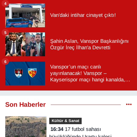
4
Van'daki intihar cinayet çıktı!
5
Şahin Aslan, Vanspor Başkanlığını
Özgür İreç İlhan'a Devretti
6
Vanspor’un maçı canlı
yayınlanacak! Vanspor –
Kayserispor maçı hangi kanalda,
saat kaçta?
Son Haberler
Kültür & Sanat
16:34
17 futbol sahası
büyüklüğünde Urartu kalesi