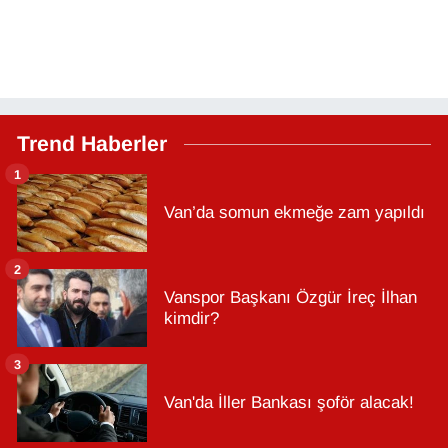
Trend Haberler
1
Van’da somun ekmeğe zam yapıldı
2
Vanspor Başkanı Özgür İreç İlhan
kimdir?
3
Van'da İller Bankası şoför alacak!