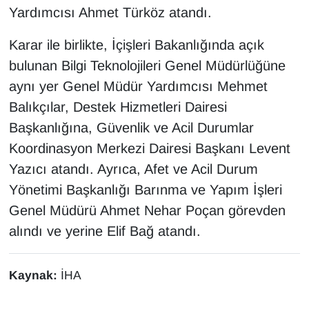
KURDÎ
Yardımcısı Ahmet Türköz atandı.
MAGAZİN
Karar ile birlikte, İçişleri Bakanlığında açık
bulunan Bilgi Teknolojileri Genel Müdürlüğüne
MEDYA
aynı yer Genel Müdür Yardımcısı Mehmet
Balıkçılar, Destek Hizmetleri Dairesi
ONE EKONOMİ
Başkanlığına, Güvenlik ve Acil Durumlar
POLİTİKA
Koordinasyon Merkezi Dairesi Başkanı Levent
Yazıcı atandı. Ayrıca, Afet ve Acil Durum
Resmi İlanlar
Yönetimi Başkanlığı Barınma ve Yapım İşleri
Genel Müdürü Ahmet Nehar Poçan görevden
RÖPORTAJ
alındı ve yerine Elif Bağ atandı.
SAĞLIK
Kaynak:
İHA
Seri İlan