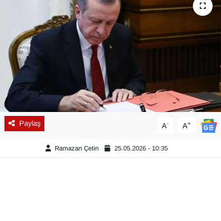
Diğer
DÜNYA
EĞİTİM
EKONOMİ
Eleman
Paylaş
-
+
A
A
Emlak
Ramazan Çetin
25.05.2026 - 10:35
En çok konuşulanlar
GENEL
Güncel