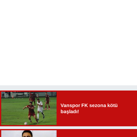
Sinema - TV
SİYASET
SPOR
TEBRİK
TEKNOLOJİ
Turizm
VAN'DA SPOR
Vanspor FK sezona kötü
başladı!
Vasıta
YAŞAM