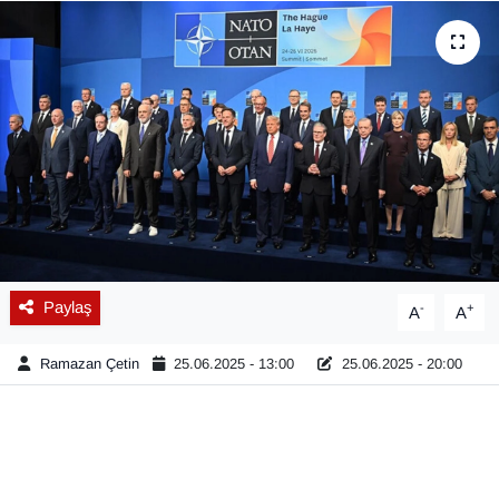
Diğer
DÜNYA
EĞİTİM
EKONOMİ
Eleman
Paylaş
-
+
A
A
Emlak
Ramazan Çetin
25.06.2025 - 13:00
25.06.2025 - 20:00
En çok konuşulanlar
GENEL
Güncel