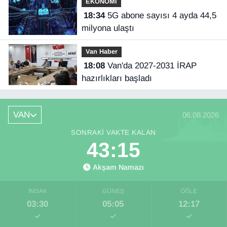
EKONOMİ
18:34
5G abone sayısı 4 ayda 44,5
milyona ulaştı
Van Haber
18:08
Van'da 2027-2031 İRAP
hazırlıkları başladı
VAN
06.08.2026
SONRAKI VAKTE KALAN
43:15
Akşam Namazı
İMSAK
GÜNEŞ
ÖĞLE
03:30
05:05
12:17