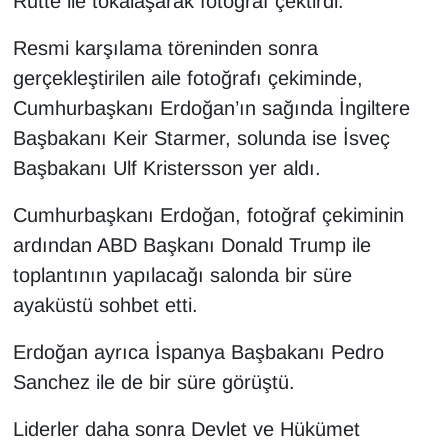
Rutte ile tokalaşarak fotoğraf çektirdi.
KURDÎ
Resmi karşılama töreninden sonra
MAGAZİN
gerçekleştirilen aile fotoğrafı çekiminde,
Cumhurbaşkanı Erdoğan’ın sağında İngiltere
MEDYA
Başbakanı Keir Starmer, solunda ise İsveç
ONE EKONOMİ
Başbakanı Ulf Kristersson yer aldı.
POLİTİKA
Cumhurbaşkanı Erdoğan, fotoğraf çekiminin
ardından ABD Başkanı Donald Trump ile
Resmi İlanlar
toplantının yapılacağı salonda bir süre
ayaküstü sohbet etti.
RÖPORTAJ
Erdoğan ayrıca İspanya Başbakanı Pedro
SAĞLIK
Sanchez ile de bir süre görüştü.
Seri İlan
Liderler daha sonra Devlet ve Hükümet