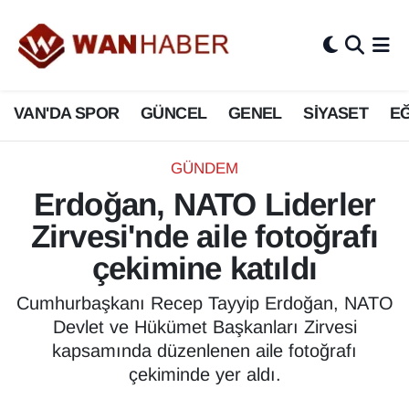
3.SAYFA
Van Nöbetçi Eczaneler
VAN'DA SPOR
GÜNCEL
GENEL
SİYASET
EĞ
ASAYİŞ
Van Hava Durumu
BİLİM VE TEKNOLOJİ
Van Namaz Vakitleri
GÜNDEM
Erdoğan, NATO Liderler
Biyografi
Van Trafik Yoğunluk Haritası
Zirvesi'nde aile fotoğrafı
Bölge Haberleri
Süper Lig Puan Durumu ve Fikstür
çekimine katıldı
ÇEVRE
Tüm Manşetler
Cumhurbaşkanı Recep Tayyip Erdoğan, NATO
Devlet ve Hükümet Başkanları Zirvesi
Deprem
Son Dakika Haberleri
kapsamında düzenlenen aile fotoğrafı
çekiminde yer aldı.
Dernekler, Odalar
Haber Arşivi