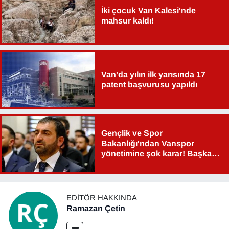
İki çocuk Van Kalesi'nde
YEREL
mahsur kaldı!
Van'da yılın ilk yarısında 17
patent başvurusu yapıldı
Gençlik ve Spor
Bakanlığı'ndan Vanspor
yönetimine şok karar! Başkan
Şahin Aslan görevden alındı!
EDITÖR HAKKINDA
Ramazan Çetin