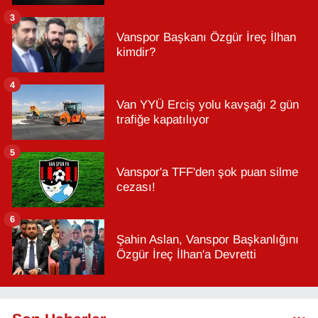
3
Vanspor Başkanı Özgür İreç İlhan
kimdir?
4
Van YYÜ Erciş yolu kavşağı 2 gün
trafiğe kapatılıyor
5
Vanspor'a TFF'den şok puan silme
cezası!
6
Şahin Aslan, Vanspor Başkanlığını
Özgür İreç İlhan'a Devretti