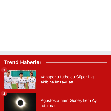
Trend Haberler
1
Vansporlu futbolcu Süper Lig
ekibine imzayı attı
2
Ağustosta hem Güneş hem Ay
tutulması