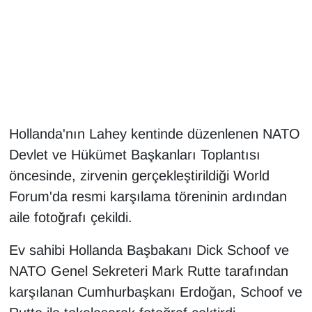
Gündem
Haber
HABERDE İNSAN
Hollanda'nın Lahey kentinde düzenlenen NATO
İngilizce
Devlet ve Hükümet Başkanları Toplantısı
Kadın
öncesinde, zirvenin gerçekleştirildiği World
Forum'da resmi karşılama töreninin ardından
Kamu Alımları
aile fotoğrafı çekildi.
Kim Kimdir?
Ev sahibi Hollanda Başbakanı Dick Schoof ve
NATO Genel Sekreteri Mark Rutte tarafından
Kültür & Sanat
karşılanan Cumhurbaşkanı Erdoğan, Schoof ve