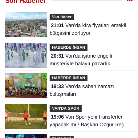
Son Haberler
Van Haber
21:01
Van’da kira fiyatları emekli
bütçesini zorluyor
HABERDE İNSAN
20:31
Van'da işitme engelli
müşteriyle halaylı pazarlık
gülümsetti
HABERDE İNSAN
19:33
Van’da sabah namazı
buluşmaları
VAN'DA SPOR
19:06
Van Spor yeni transferler
yapacak mı? Başkan Özgür İreç
İlhan açıkladı