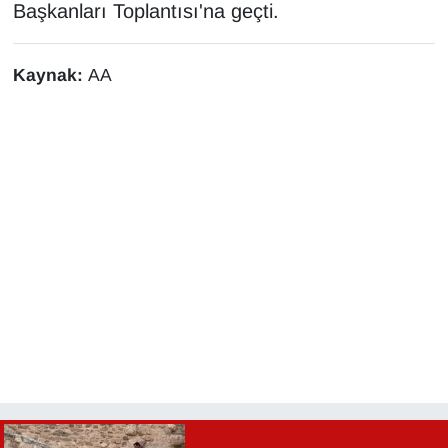
Başkanları Toplantısı'na geçti.
Sinema - TV
SİYASET
Kaynak:
AA
SPOR
TEBRİK
TEKNOLOJİ
Turizm
VAN'DA SPOR
Vasıta
YAŞAM