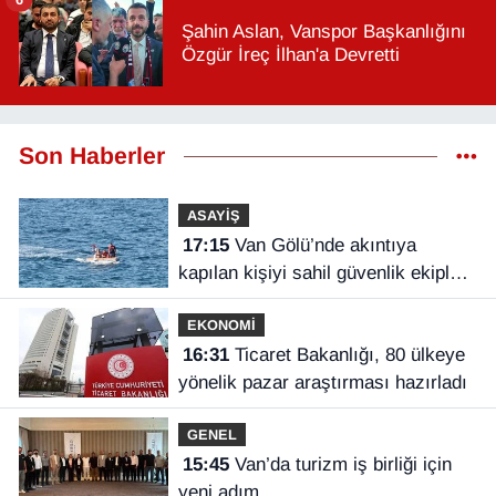
Şahin Aslan, Vanspor Başkanlığını
Özgür İreç İlhan'a Devretti
Son Haberler
ASAYİŞ
17:15
Van Gölü’nde akıntıya
kapılan kişiyi sahil güvenlik ekipleri
kurtardı
EKONOMİ
16:31
Ticaret Bakanlığı, 80 ülkeye
yönelik pazar araştırması hazırladı
GENEL
15:45
Van’da turizm iş birliği için
yeni adım