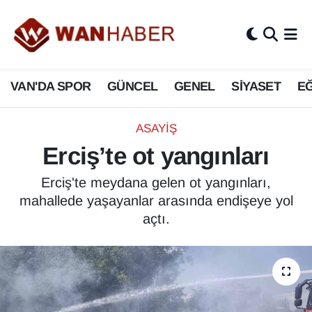
3.SAYFA
Van Nöbetçi Eczaneler
VAN'DA SPOR
GÜNCEL
GENEL
SİYASET
EĞ
ASAYİŞ
Van Hava Durumu
BİLİM VE TEKNOLOJİ
Van Namaz Vakitleri
ASAYİŞ
Erciş’te ot yangınları
Biyografi
Van Trafik Yoğunluk Haritası
Erciş'te meydana gelen ot yangınları,
Bölge Haberleri
Süper Lig Puan Durumu ve Fikstür
mahallede yaşayanlar arasında endişeye yol
açtı.
ÇEVRE
Tüm Manşetler
Deprem
Son Dakika Haberleri
Dernekler, Odalar
Haber Arşivi