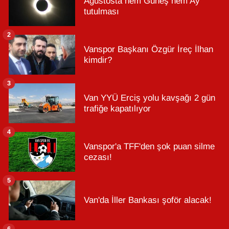
Ağustosta hem Güneş hem Ay
tutulması
2
Vanspor Başkanı Özgür İreç İlhan
kimdir?
3
Van YYÜ Erciş yolu kavşağı 2 gün
trafiğe kapatılıyor
4
Vanspor'a TFF'den şok puan silme
cezası!
5
Van'da İller Bankası şoför alacak!
6