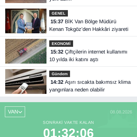
GENEL
15:37
BİK Van Bölge Müdürü
Kenan Tokgöz’den Hakkâri ziyareti
EKONOMİ
15:32
Çiftçilerin internet kullanımı
10 yılda iki katını aştı
Gündem
14:32
Aşırı sıcakta bakımsız klima
yangınlara neden olabilir
VAN
08.08.2026
SONRAKI VAKTE KALAN
01:32:06