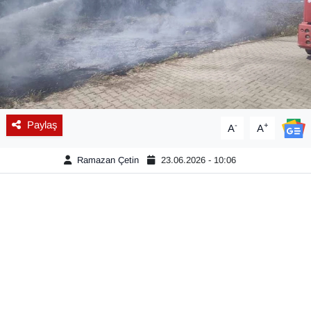
Diğer
DÜNYA
EĞİTİM
Paylaş
-
+
A
A
EKONOMİ
Ramazan Çetin
23.06.2026 - 10:06
Eleman
Emlak
En çok konuşulanlar
GENEL
Güncel