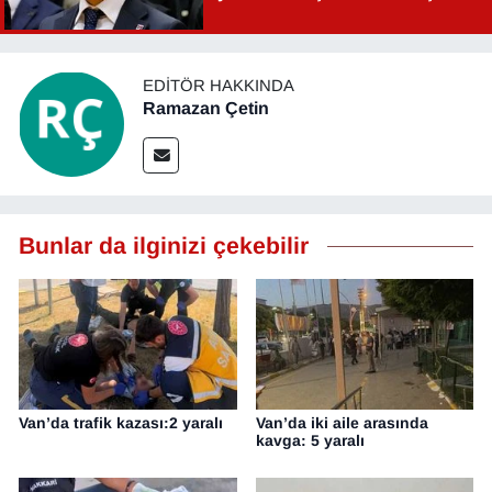
Şahin Aslan görevden alındı!
EDITÖR HAKKINDA
Ramazan Çetin
Bunlar da ilginizi çekebilir
Van’da trafik kazası:2 yaralı
Van’da iki aile arasında
kavga: 5 yaralı