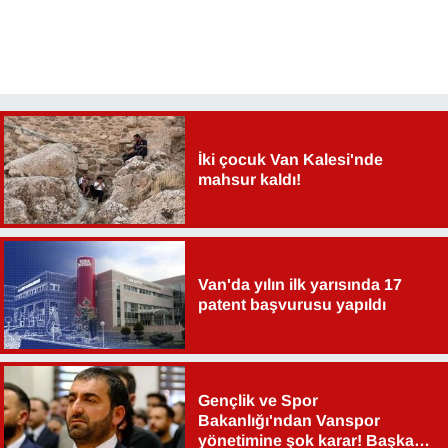
YEREL
İki çocuk Van Kalesi'nde
mahsur kaldı!
Van'da yılın ilk yarısında 17
patent başvurusu yapıldı
Gençlik ve Spor
Bakanlığı'ndan Vanspor
yönetimine şok karar! Başkan