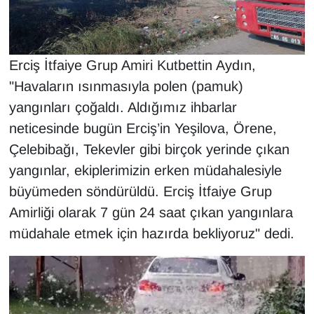
KURDÎ
MAGAZİN
Erciş İtfaiye Grup Amiri Kutbettin Aydın,
MEDYA
"Havaların ısınmasıyla polen (pamuk)
yangınları çoğaldı. Aldığımız ihbarlar
ONE EKONOMİ
neticesinde bugün Erciş’in Yeşilova, Örene,
POLİTİKA
Çelebibağı, Tekevler gibi birçok yerinde çıkan
yangınlar, ekiplerimizin erken müdahalesiyle
Resmi İlanlar
büyümeden söndürüldü. Erciş İtfaiye Grup
Amirliği olarak 7 gün 24 saat çıkan yangınlara
RÖPORTAJ
müdahale etmek için hazırda bekliyoruz" dedi.
SAĞLIK
Seri İlan