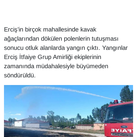
Gündem
Erciş’in birçok mahallesinde kavak
Haber
ağaçlarından dökülen polenlerin tutuşması
HABERDE İNSAN
sonucu otluk alanlarda yangın çıktı. Yangınlar
Erciş İtfaiye Grup Amirliği ekiplerinin
İngilizce
zamanında müdahalesiyle büyümeden
söndürüldü.
Kadın
Kamu Alımları
Kim Kimdir?
Kültür & Sanat