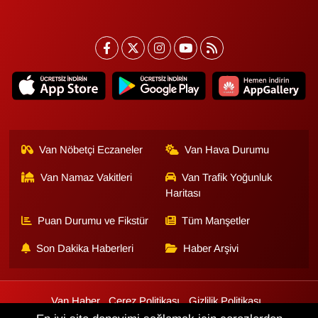
Van Nöbetçi Eczaneler
Van Hava Durumu
Van Namaz Vakitleri
Van Trafik Yoğunluk
Haritası
Puan Durumu ve Fikstür
Tüm Manşetler
Son Dakika Haberleri
Haber Arşivi
Van Haber
Çerez Politikası
Gizlilik Politikası
Üyelik Sözleşmesi
Veri Politikası
Künye
İletişim