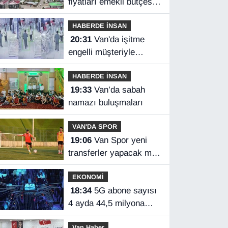
fiyatları emekli bütçesini
zorluyor
HABERDE İNSAN
20:31
Van'da işitme
engelli müşteriyle
halaylı pazarlık
HABERDE İNSAN
gülümsetti
19:33
Van’da sabah
namazı buluşmaları
VAN'DA SPOR
19:06
Van Spor yeni
transferler yapacak mı?
Başkan Özgür İreç İlhan
EKONOMİ
açıkladı
18:34
5G abone sayısı
4 ayda 44,5 milyona
ulaştı
Van Haber