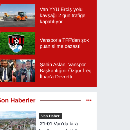
Van YYÜ Erciş yolu
kavşağı 2 gün trafiğe
kapatılıyor
Vanspor'a TFF'den şok
puan silme cezası!
Şahin Aslan, Vanspor
Başkanlığını Özgür İreç
İlhan'a Devretti
Son Haberler
Van Haber
21:01
Van’da kira