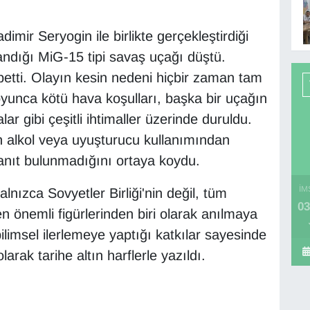
imir Seryogin ile birlikte gerçekleştirdiği
landığı MiG-15 tipi savaş uçağı düştü.
ybetti. Olayın kesin nedeni hiçbir zaman tam
oyunca kötü hava koşulları, başka bir uçağın
ar gibi çeşitli ihtimaller üzerinde duruldu.
n alkol veya uyuşturucu kullanımından
anıt bulunmadığını ortaya koydu.
İM
nızca Sovyetler Birliği'nin değil, tüm
03
 en önemli figürlerinden biri olarak anılmaya
bilimsel ilerlemeye yaptığı katkılar sayesinde
arak tarihe altın harflerle yazıldı.