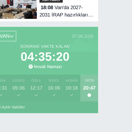
18:08
Van'da 2027-
2031 İRAP hazırlıkları
başladı
VAN
07.08.2026
SONRAKI VAKTE KALAN
04:35:20
İmsak Namazı
SAK
GÜNEŞ
ÖĞLE
İKINDI
AKŞAM
YATSI
:31
05:06
12:17
16:06
19:18
20:47
Aylık Vakitler