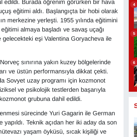
l edildi. Burada öğrenim görürken bir hava
4
çuş eğitimi aldı. Başlangıçta bir hobi olarak
n merkezine yerleşti. 1955 yılında eğitimini
 eğitimi almaya başladı ve savaş uçağı
5
de gelecekteki eşi Valentina Goryacheva ile
in Norveç sınırına yakın kuzey bölgelerinde
6
ları ve üstün performansıyla dikkat çekti.
arda Sovyet uzay programı için kozmonot
ziksel ve psikolojik testlerden başarıyla
k kozmonot grubuna dahil edildi.
rlenmesi sürecinde Yuri Gagarin ile German
e yapıldı. Teknik açıdan her iki aday da son
mütevazı yaşam öyküsü, sıcak kişiliği ve