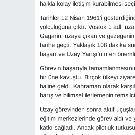
KURDÎ
halkla kolay iletişim kurabilmesi seçi
Tarihler 12 Nisan 1961'i gösterdiğind
MAGAZİN
yolculuğuna çıktı. Vostok 1 adlı uz
MEDYA
Gagarin, uzaya çıkan ve gezegenimiz
tarihe geçti. Yaklaşık 108 dakika sür
ONE EKONOMİ
başarı ve Uzay Yarışı'nın en önemli
POLİTİKA
Görevin başarıyla tamamlanmasını
bir üne kavuştu. Birçok ülkeyi ziy
Resmi İlanlar
haline geldi. Kahraman olarak karş
RÖPORTAJ
barış ve bilimsel ilerlemenin temsilci
Uzay görevinden sonra aktif uçuşla
SAĞLIK
eğitim merkezlerinde görev aldı ve 
Seri İlan
katkı sağladı. Ancak pilotluk tutk