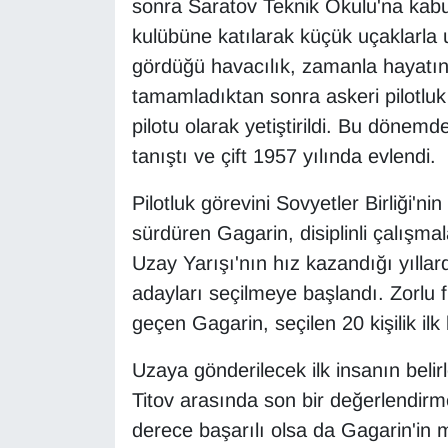
sonra Saratov Teknik Okulu'na kabu
kulübüne katılarak küçük uçaklarla u
Gündem
gördüğü havacılık, zamanla hayatını
tamamladıktan sonra askeri pilotluk
Haber
pilotu olarak yetiştirildi. Bu dönem
HABERDE İNSAN
tanıştı ve çift 1957 yılında evlendi.
İngilizce
Pilotluk görevini Sovyetler Birliği'n
sürdüren Gagarin, disiplinli çalışma
Kadın
Uzay Yarışı'nın hız kazandığı yıll
adayları seçilmeye başlandı. Zorlu fi
Kamu Alımları
geçen Gagarin, seçilen 20 kişilik il
Kim Kimdir?
Uzaya gönderilecek ilk insanın beli
Titov arasında son bir değerlendirm
Kültür & Sanat
derece başarılı olsa da Gagarin'in 