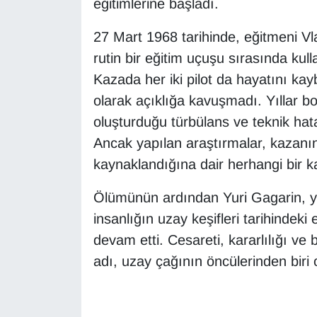
eğitimlerine başladı.
Sinema - TV
27 Mart 1968 tarihinde, eğitmeni Vlad
SİYASET
rutin bir eğitim uçuşu sırasında kul
Kazada her iki pilot da hayatını ka
SPOR
olarak açıklığa kavuşmadı. Yıllar b
oluşturduğu türbülans ve teknik hatal
TEBRİK
Ancak yapılan araştırmalar, kazanı
TEKNOLOJİ
kaynaklandığına dair herhangi bir k
Turizm
Ölümünün ardından Yuri Gagarin, yal
insanlığın uzay keşifleri tarihindeki
VAN'DA SPOR
devam etti. Cesareti, kararlılığı ve 
adı, uzay çağının öncülerinden biri ol
Vasıta
YAŞAM