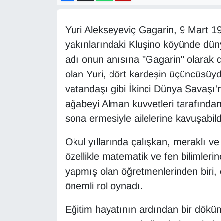
Diğer
Yuri Alekseyeviç Gagarin, 9 Mart 19
DÜNYA
yakınlarındaki Kluşino köyünde dü
adı onun anısına "Gagarin" olarak değ
EĞİTİM
olan Yuri, dört kardeşin üçüncüsüyd
vatandaşı gibi İkinci Dünya Savaşı'n
EKONOMİ
ağabeyi Alman kuvvetleri tarafında
sona ermesiyle ailelerine kavuşabild
Eleman
Okul yıllarında çalışkan, meraklı ve
Emlak
özellikle matematik ve fen bilimleri
En çok konuşulanlar
yapmış olan öğretmenlerinden biri, 
önemli rol oynadı.
GENEL
Eğitim hayatının ardından bir dökü
Güncel