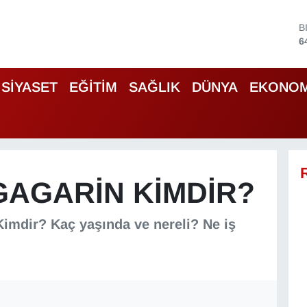
B
6
D
4
E
SİYASET
EĞİTİM
SAĞLIK
DÜNYA
EKONOM
5
S
6
G
6
B
1
GAGARIN KIMDIR?
Kimdir? Kaç yaşında ve nereli? Ne iş