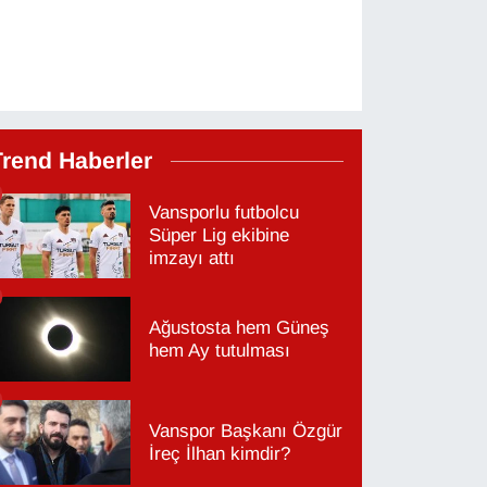
Trend Haberler
Vansporlu futbolcu
Süper Lig ekibine
imzayı attı
Ağustosta hem Güneş
hem Ay tutulması
Vanspor Başkanı Özgür
İreç İlhan kimdir?