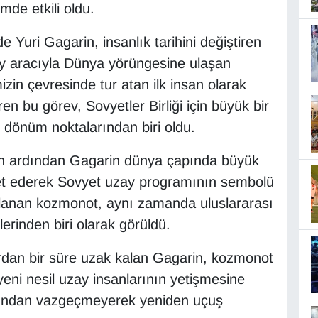
mde etkili oldu.
e Yuri Gagarin, insanlık tarihini değiştiren
ay aracıyla Dünya yörüngesine ulaşan
in çevresinde tur atan ilk insan olarak
en bu görev, Sovyetler Birliği için büyük bir
 dönüm noktalarından biri oldu.
n ardından Gagarin dünya çapında büyük
aret ederek Sovyet uzay programının sembolü
ılanan kozmonot, aynı zamanda uluslararası
lerinden biri olarak görüldü.
rdan bir süre uzak kalan Gagarin, kozmonot
yeni nesil uzay insanlarının yetişmesine
usundan vazgeçmeyerek yeniden uçuş