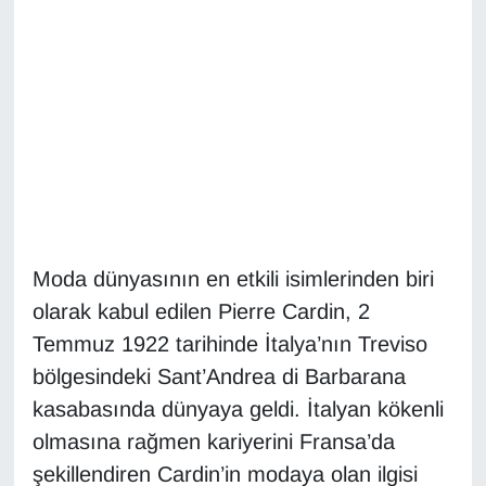
Diğer
DÜNYA
EĞİTİM
EKONOMİ
Eleman
Moda dünyasının en etkili isimlerinden biri
olarak kabul edilen Pierre Cardin, 2
Emlak
Temmuz 1922 tarihinde İtalya’nın Treviso
En çok konuşulanlar
bölgesindeki Sant’Andrea di Barbarana
kasabasında dünyaya geldi. İtalyan kökenli
GENEL
olmasına rağmen kariyerini Fransa’da
şekillendiren Cardin’in modaya olan ilgisi
Güncel