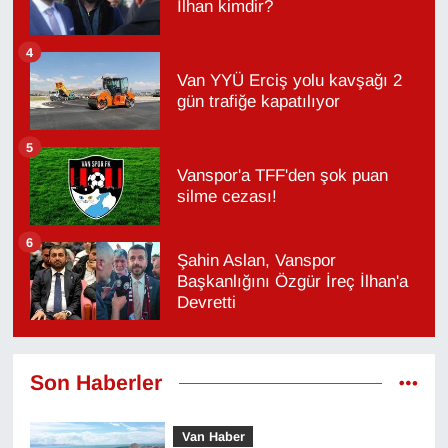
İlhan kimdir?
4
Van YYÜ Erciş yolu kavşağı 2
gün trafiğe kapatılıyor
5
Vanspor'a TFF'den şok puan
silme cezası!
6
Şahin Aslan, Vanspor
Başkanlığını Özgür İreç İlhan'a
Devretti
Son Haberler
Van Haber