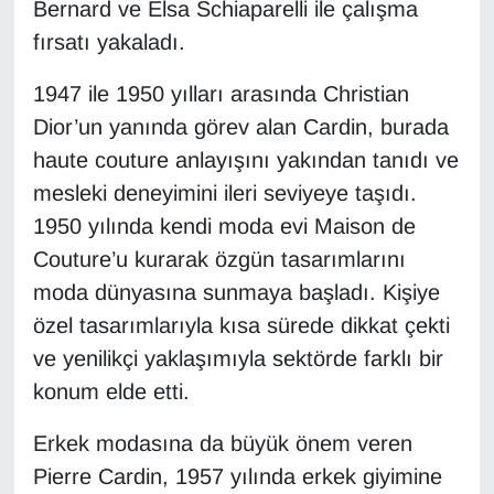
KURDÎ
Bernard ve Elsa Schiaparelli ile çalışma
fırsatı yakaladı.
MAGAZİN
1947 ile 1950 yılları arasında Christian
MEDYA
Dior’un yanında görev alan Cardin, burada
haute couture anlayışını yakından tanıdı ve
ONE EKONOMİ
mesleki deneyimini ileri seviyeye taşıdı.
1950 yılında kendi moda evi Maison de
POLİTİKA
Couture’u kurarak özgün tasarımlarını
Resmi İlanlar
moda dünyasına sunmaya başladı. Kişiye
özel tasarımlarıyla kısa sürede dikkat çekti
RÖPORTAJ
ve yenilikçi yaklaşımıyla sektörde farklı bir
konum elde etti.
SAĞLIK
Erkek modasına da büyük önem veren
Seri İlan
Pierre Cardin, 1957 yılında erkek giyimine