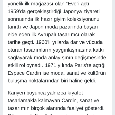
yönelik ilk mağazası olan “Eve”i açtı.
Sinema - TV
1959’da gerçekleştirdiği Japonya ziyareti
SİYASET
sonrasında ilk hazır giyim koleksiyonunu
tanıttı ve Japon moda pazarında başarı
SPOR
elde eden ilk Avrupalı tasarımcı olarak
tarihe geçti. 1960’lı yıllarda dar ve vücuda
TEBRİK
oturan tasarımların yaygınlaşmasına katkı
TEKNOLOJİ
sağlayarak moda anlayışının değişmesinde
etkili rol oynadı. 1971 yılında Paris’te açtığı
Turizm
Espace Cardin ise moda, sanat ve kültürün
buluşma noktalarından biri haline geldi.
VAN'DA SPOR
Kariyeri boyunca yalnızca kıyafet
Vasıta
tasarlamakla kalmayan Cardin, sanat ve
tasarımın birçok alanında faaliyet gösterdi.
YAŞAM