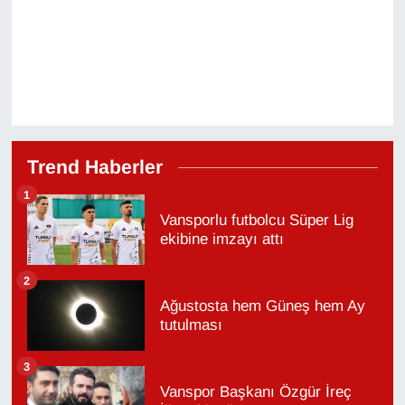
Trend Haberler
1
Vansporlu futbolcu Süper Lig
ekibine imzayı attı
2
Ağustosta hem Güneş hem Ay
tutulması
3
Vanspor Başkanı Özgür İreç