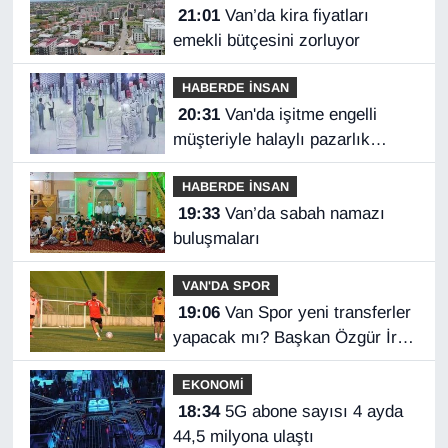
21:01
Van’da kira fiyatları
emekli bütçesini zorluyor
HABERDE İNSAN
20:31
Van'da işitme engelli
müşteriyle halaylı pazarlık
gülümsetti
HABERDE İNSAN
19:33
Van’da sabah namazı
buluşmaları
VAN'DA SPOR
19:06
Van Spor yeni transferler
yapacak mı? Başkan Özgür İreç
İlhan açıkladı
EKONOMİ
18:34
5G abone sayısı 4 ayda
44,5 milyona ulaştı