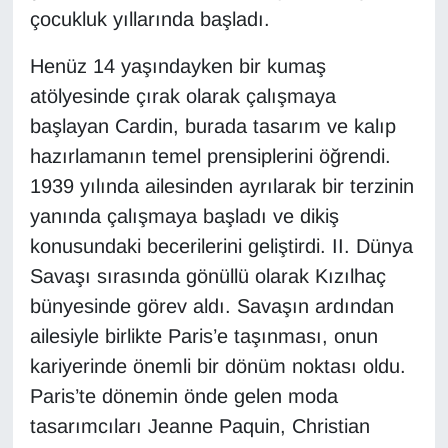
çocukluk yıllarında başladı.
Gündem
Henüz 14 yaşındayken bir kumaş
atölyesinde çırak olarak çalışmaya
Haber
başlayan Cardin, burada tasarım ve kalıp
HABERDE İNSAN
hazırlamanın temel prensiplerini öğrendi.
1939 yılında ailesinden ayrılarak bir terzinin
İngilizce
yanında çalışmaya başladı ve dikiş
konusundaki becerilerini geliştirdi. II. Dünya
Kadın
Savaşı sırasında gönüllü olarak Kızılhaç
Kamu Alımları
bünyesinde görev aldı. Savaşın ardından
ailesiyle birlikte Paris’e taşınması, onun
Kim Kimdir?
kariyerinde önemli bir dönüm noktası oldu.
Paris’te dönemin önde gelen moda
Kültür & Sanat
tasarımcıları Jeanne Paquin, Christian