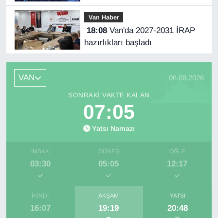
Van Haber
18:08
Van'da 2027-2031 İRAP
hazırlıkları başladı
VAN
06.08.2026
SONRAKI VAKTE KALAN
07:05
Yatsı Namazı
İMSAK
GÜNEŞ
ÖĞLE
03:30
05:05
12:17
İKINDI
AKŞAM
YATSI
16:07
19:19
20:48