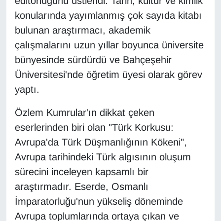
editörlüğünü üstlendi. Tarih, kültür ve kimlik
KURDÎ
konularında yayımlanmış çok sayıda kitabı
MAGAZİN
bulunan araştırmacı, akademik
çalışmalarını uzun yıllar boyunca üniversite
MEDYA
bünyesinde sürdürdü ve Bahçeşehir
Üniversitesi'nde öğretim üyesi olarak görev
ONE EKONOMİ
yaptı.
POLİTİKA
Özlem Kumrular'ın dikkat çeken
eserlerinden biri olan "Türk Korkusu:
Resmi İlanlar
Avrupa'da Türk Düşmanlığının Kökeni",
RÖPORTAJ
Avrupa tarihindeki Türk algısının oluşum
sürecini inceleyen kapsamlı bir
SAĞLIK
araştırmadır. Eserde, Osmanlı
İmparatorluğu'nun yükseliş döneminde
Seri İlan
Avrupa toplumlarında ortaya çıkan ve