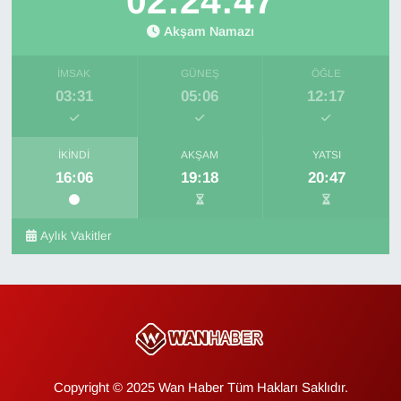
02:24:47
Akşam Namazı
İMSAK
GÜNEŞ
ÖĞLE
03:31
05:06
12:17
İKINDI
AKŞAM
YATSI
16:06
19:18
20:47
Aylık Vakitler
Copyright © 2025 Wan Haber Tüm Hakları Saklıdır.