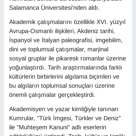
Salamanca Üniversitesi'nden aldı.
Gündem
Akademik çalışmalarını özellikle XVI. yüzyıl
Haber
Avrupa-Osmanlı ilişkileri, Akdeniz tarihi,
İspanyol ve İtalyan paleografisi, imgebilim,
HABERDE İNSAN
dini ve toplumsal çatışmalar, marjinal
sosyal gruplar ile pikaresk romanlar üzerine
İngilizce
yoğunlaştırdı. Tarih araştırmalarında farklı
Kadın
kültürlerin birbirlerini algılama biçimleri ve
bu algıların toplumsal sonuçları üzerine
Kamu Alımları
önemli çalışmalar gerçekleştirdi.
Kim Kimdir?
Akademisyen ve yazar kimliğiyle tanınan
Kumrular, "Türk İmgesi, Türkler ve Deniz"
Kültür & Sanat
ile "Muhteşem Kanuni" adlı eserlerin