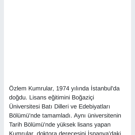
Diğer
DÜNYA
EĞİTİM
EKONOMİ
Eleman
Emlak
Özlem Kumrular, 1974 yılında İstanbul'da
doğdu. Lisans eğitimini Boğaziçi
En çok konuşulanlar
Üniversitesi Batı Dilleri ve Edebiyatları
Bölümü'nde tamamladı. Aynı üniversitenin
GENEL
Tarih Bölümü'nde yüksek lisans yapan
Kumrular, doktora derecesini İspanya'daki
Güncel