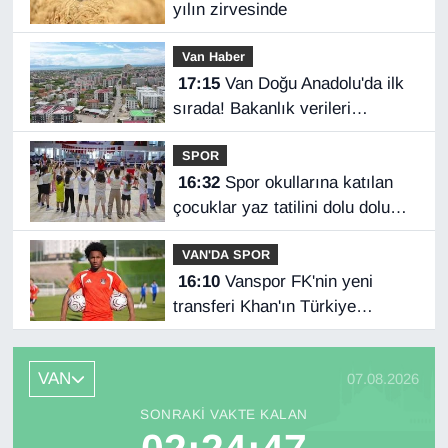
yılın zirvesinde
Van Haber
17:15
Van Doğu Anadolu'da ilk
sırada! Bakanlık verileri
paylaştı…
SPOR
16:32
Spor okullarına katılan
çocuklar yaz tatilini dolu dolu
geçiriyor
VAN'DA SPOR
16:10
Vanspor FK'nin yeni
transferi Khan'ın Türkiye
mutluluğu
VAN
07.08.2026
SONRAKI VAKTE KALAN