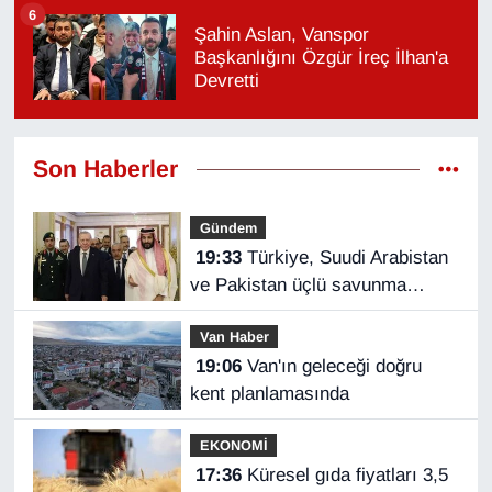
6
Şahin Aslan, Vanspor
Başkanlığını Özgür İreç İlhan'a
Devretti
Son Haberler
Gündem
19:33
Türkiye, Suudi Arabistan
ve Pakistan üçlü savunma
anlaşması imzaladı
Van Haber
19:06
Van'ın geleceği doğru
kent planlamasında
EKONOMİ
17:36
Küresel gıda fiyatları 3,5