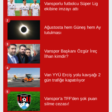
Vansporlu futbolcu Süper Lig
ekibine imzayı attı
2
Ağustosta hem Güneş hem Ay
tutulması
3
Vanspor Başkanı Özgür İreç
İlhan kimdir?
4
Van YYÜ Erciş yolu kavşağı 2
gün trafiğe kapatılıyor
5
Vanspor'a TFF'den şok puan
silme cezası!