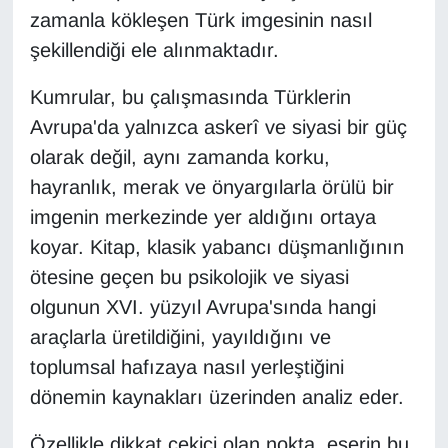
Sinema - TV
zamanla kökleşen Türk imgesinin nasıl
şekillendiği ele alınmaktadır.
SİYASET
Kumrular, bu çalışmasında Türklerin
SPOR
Avrupa'da yalnızca askerî ve siyasi bir güç
olarak değil, aynı zamanda korku,
TEBRİK
hayranlık, merak ve önyargılarla örülü bir
imgenin merkezinde yer aldığını ortaya
TEKNOLOJİ
koyar. Kitap, klasik yabancı düşmanlığının
Turizm
ötesine geçen bu psikolojik ve siyasi
olgunun XVI. yüzyıl Avrupa'sında hangi
VAN'DA SPOR
araçlarla üretildiğini, yayıldığını ve
toplumsal hafızaya nasıl yerleştiğini
Vasıta
dönemin kaynakları üzerinden analiz eder.
YAŞAM
Özellikle dikkat çekici olan nokta, eserin bu