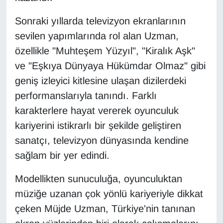
KURDÎ
Sonraki yıllarda televizyon ekranlarının
MAGAZİN
sevilen yapımlarında rol alan Uzman,
özellikle "Muhteşem Yüzyıl", "Kiralık Aşk"
MEDYA
ve "Eşkıya Dünyaya Hükümdar Olmaz" gibi
ONE EKONOMİ
geniş izleyici kitlesine ulaşan dizilerdeki
performanslarıyla tanındı. Farklı
POLİTİKA
karakterlere hayat vererek oyunculuk
kariyerini istikrarlı bir şekilde geliştiren
Resmi İlanlar
sanatçı, televizyon dünyasında kendine
sağlam bir yer edindi.
RÖPORTAJ
Modellikten sunuculuğa, oyunculuktan
SAĞLIK
müziğe uzanan çok yönlü kariyeriyle dikkat
Seri İlan
çeken Müjde Uzman, Türkiye'nin tanınan