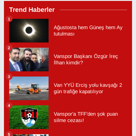
Trend Haberler
1
Ağustosta hem Güneş hem Ay
tutulması
2
Vanspor Başkanı Özgür İreç
İlhan kimdir?
3
Van YYÜ Erciş yolu kavşağı 2
gün trafiğe kapatılıyor
4
Vanspor'a TFF'den şok puan
silme cezası!
5