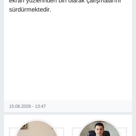
ekran yüzlerinden biri olarak çalışmalarını
Sinema - TV
sürdürmektedir.
SİYASET
SPOR
TEBRİK
TEKNOLOJİ
Turizm
VAN'DA SPOR
15.06.2026 - 13:47
Vasıta
YAŞAM