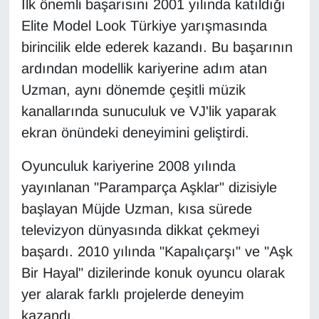
İlk önemli başarısını 2001 yılında katıldığı
Elite Model Look Türkiye yarışmasında
Gündem
birincilik elde ederek kazandı. Bu başarının
ardından modellik kariyerine adım atan
Haber
Uzman, aynı dönemde çeşitli müzik
HABERDE İNSAN
kanallarında sunuculuk ve VJ'lik yaparak
ekran önündeki deneyimini geliştirdi.
İngilizce
Oyunculuk kariyerine 2008 yılında
Kadın
yayınlanan "Paramparça Aşklar" dizisiyle
başlayan Müjde Uzman, kısa sürede
Kamu Alımları
televizyon dünyasında dikkat çekmeyi
başardı. 2010 yılında "Kapalıçarşı" ve "Aşk
Kim Kimdir?
Bir Hayal" dizilerinde konuk oyuncu olarak
Kültür & Sanat
yer alarak farklı projelerde deneyim
kazandı.