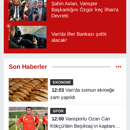
Şahin Aslan, Vanspor
Başkanlığını Özgür İreç İlhan'a
Devretti
6
Van'da İller Bankası şoför
alacak!
Son Haberler
EKONOMİ
12:03
Van’da somun ekmeğe
zam yapıldı
SPOR
12:00
Vansporlu Ozan Can
Kökçü'den Beşiktaş'ın kaptanı