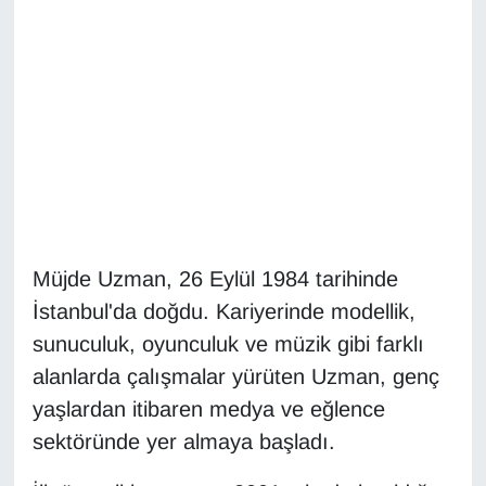
Diğer
DÜNYA
EĞİTİM
EKONOMİ
Eleman
Müjde Uzman, 26 Eylül 1984 tarihinde
İstanbul'da doğdu. Kariyerinde modellik,
Emlak
sunuculuk, oyunculuk ve müzik gibi farklı
En çok konuşulanlar
alanlarda çalışmalar yürüten Uzman, genç
yaşlardan itibaren medya ve eğlence
GENEL
sektöründe yer almaya başladı.
Güncel