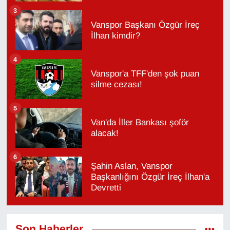
3
Vanspor Başkanı Özgür İreç
İlhan kimdir?
4
Vanspor'a TFF'den şok puan
silme cezası!
5
Van'da İller Bankası şoför
alacak!
6
Şahin Aslan, Vanspor
Başkanlığını Özgür İreç İlhan'a
Devretti
Son Haberler