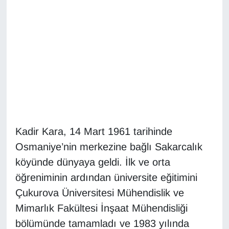
Diğer
DÜNYA
EĞİTİM
EKONOMİ
Eleman
Kadir Kara, 14 Mart 1961 tarihinde
Osmaniye’nin merkezine bağlı Sakarcalık
Emlak
köyünde dünyaya geldi. İlk ve orta
En çok konuşulanlar
öğreniminin ardından üniversite eğitimini
Çukurova Üniversitesi Mühendislik ve
GENEL
Mimarlık Fakültesi İnşaat Mühendisliği
bölümünde tamamladı ve 1983 yılında
Güncel