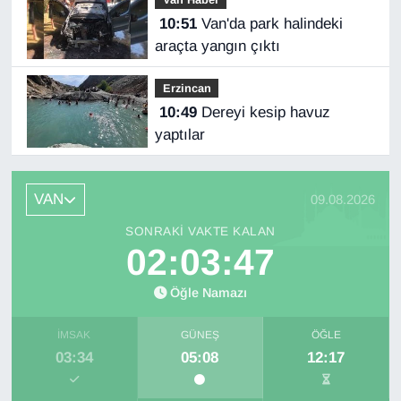
10:51
Van'da park halindeki
araçta yangın çıktı
Erzincan
10:49
Dereyi kesip havuz
yaptılar
VAN
09.08.2026
SONRAKI VAKTE KALAN
02:03:47
Öğle Namazı
İMSAK
GÜNEŞ
ÖĞLE
03:34
05:08
12:17