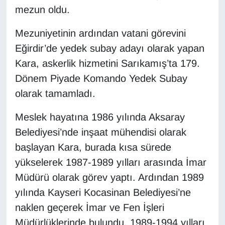
mezun oldu.
Gündem
Mezuniyetinin ardından vatani görevini
Eğirdir’de yedek subay adayı olarak yapan
Haber
Kara, askerlik hizmetini Sarıkamış’ta 179.
HABERDE İNSAN
Dönem Piyade Komando Yedek Subay
olarak tamamladı.
İngilizce
Meslek hayatına 1986 yılında Aksaray
Kadın
Belediyesi’nde inşaat mühendisi olarak
başlayan Kara, burada kısa sürede
Kamu Alımları
yükselerek 1987-1989 yılları arasında İmar
Müdürü olarak görev yaptı. Ardından 1989
Kim Kimdir?
yılında Kayseri Kocasinan Belediyesi’ne
Kültür & Sanat
naklen geçerek İmar ve Fen İşleri
Müdürlüklerinde bulundu. 1989-1994 yılları