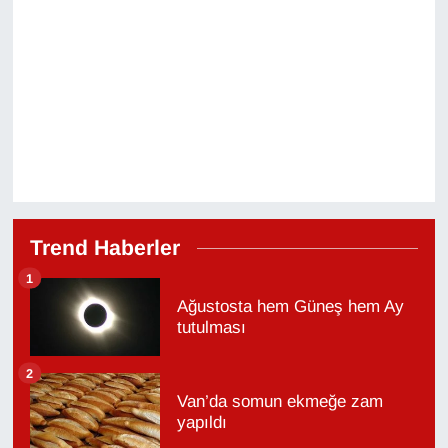
Trend Haberler
1
Ağustosta hem Güneş hem Ay
tutulması
2
Van’da somun ekmeğe zam
yapıldı