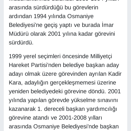
KURDÎ
arasında sürdürdüğü bu görevlerin
ardından 1994 yılında Osmaniye
MAGAZİN
Belediyesi’ne geçiş yaptı ve burada İmar
MEDYA
Müdürü olarak 2001 yılına kadar görevini
sürdürdü.
ONE EKONOMİ
1999 yerel seçimleri öncesinde Milliyetçi
POLİTİKA
Hareket Partisi’nden belediye başkan aday
adayı olmak üzere görevinden ayrılan Kadir
Resmi İlanlar
Kara, adaylığın gerçekleşmemesi üzerine
yeniden belediyedeki görevine döndü. 2001
RÖPORTAJ
yılında yapılan görevde yükselme sınavını
SAĞLIK
kazanarak 1. dereceli başkan yardımcılığı
görevine atandı ve 2001-2008 yılları
Seri İlan
arasında Osmaniye Belediyesi’nde başkan