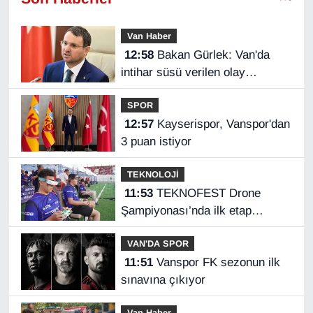
Van Haber
12:58
Bakan Gürlek: Van'da
intihar süsü verilen olay
aydınlatıldı
SPOR
12:57
Kayserispor, Vanspor'dan
3 puan istiyor
TEKNOLOJİ
11:53
TEKNOFEST Drone
Şampiyonası’nda ilk etap
Şırnak’ta başladı
VAN'DA SPOR
11:51
Vanspor FK sezonun ilk
sınavına çıkıyor
Van Haber