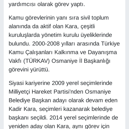
yardımcısı olarak görev yaptı.
Sinema - TV
Kamu görevlerinin yanı sıra sivil toplum
SİYASET
alanında da aktif olan Kara, çeşitli
SPOR
kuruluşlarda yönetim kurulu üyeliklerinde
bulundu. 2000-2008 yılları arasında Türkiye
TEBRİK
Kamu Çalışanları Kalkınma ve Dayanışma
Vakfı (TÜRKAV) Osmaniye İl Başkanlığı
TEKNOLOJİ
görevini yürüttü.
Turizm
Siyasi kariyerine 2009 yerel seçimlerinde
Milliyetçi Hareket Partisi’nden Osmaniye
VAN'DA SPOR
Belediye Başkan adayı olarak devam eden
Vasıta
Kadir Kara, seçimleri kazanarak belediye
başkanı seçildi. 2014 yerel seçimlerinde de
YAŞAM
yeniden aday olan Kara, aynı görev için