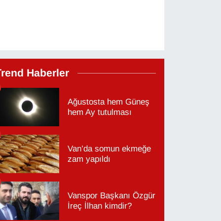
Trend Haberler
Ağustosta hem Güneş
hem Ay tutulması
Van’da somun ekmeğe
zam yapıldı
Vanspor Başkanı Özgür
İreç İlhan kimdir?