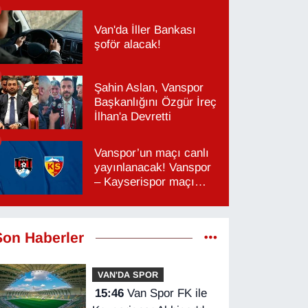
Van'da İller Bankası
şoför alacak!
Şahin Aslan, Vanspor
Başkanlığını Özgür İreç
İlhan'a Devretti
Vanspor’un maçı canlı
yayınlanacak! Vanspor
– Kayserispor maçı
hangi kanalda, saat
kaçta?
Son Haberler
VAN'DA SPOR
15:46
Van Spor FK ile