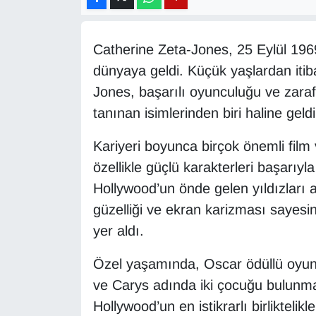
Diğer
Catherine Zeta-Jones, 25 Eylül 196
DÜNYA
dünyaya geldi. Küçük yaşlardan itib
Jones, başarılı oyunculuğu ve zaraf
EĞİTİM
tanınan isimlerinden biri haline geldi
EKONOMİ
Kariyeri boyunca birçok önemli film
özellikle güçlü karakterleri başarıyl
Eleman
Hollywood’un önde gelen yıldızları 
Emlak
güzelliği ve ekran karizması sayesi
yer aldı.
En çok konuşulanlar
Özel yaşamında, Oscar ödüllü oyuncu
GENEL
ve Carys adında iki çocuğu bulunmakt
Hollywood’un en istikrarlı birliktelikl
Güncel