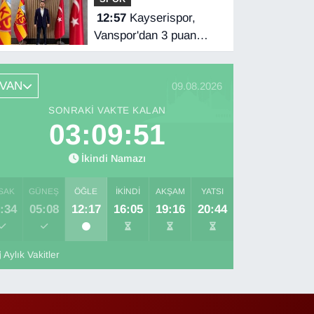
12:57
Kayserispor,
Vanspor'dan 3 puan
istiyor
VAN
09.08.2026
SONRAKI VAKTE KALAN
03:09:51
İkindi Namazı
SAK
GÜNEŞ
ÖĞLE
İKINDI
AKŞAM
YATSI
:34
05:08
12:17
16:05
19:16
20:44
Aylık Vakitler