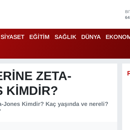
B
64
D
47
E
SİYASET
EĞİTİM
SAĞLIK
DÜNYA
EKONOM
55
S
64
G
66
B
RINE ZETA-
13
 KIMDIR?
a-Jones Kimdir? Kaç yaşında ve nereli?
?