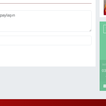
İM
03