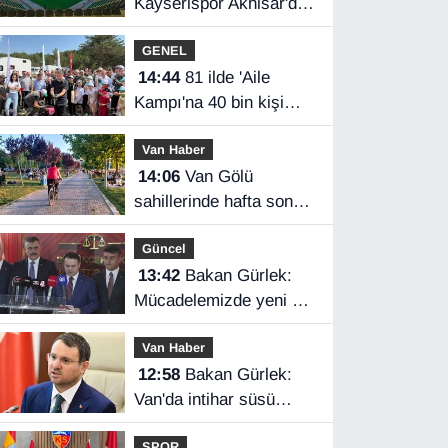
Kayserispor Akhisar'da
rakip
GENEL
14:44
81 ilde 'Aile
Kampı'na 40 bin kişi
katıldı
Van Haber
14:06
Van Gölü
sahillerinde hafta sonu
yoğunluğu
Güncel
13:42
Bakan Gürlek:
Mücadelemizde yeni bir
boyuta geçeceğiz
Van Haber
12:58
Bakan Gürlek:
Van'da intihar süsü
verilen olay aydınlatıldı
SPOR