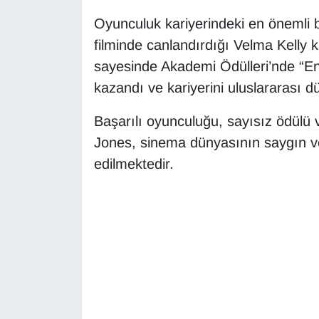
Oyunculuk kariyerindeki en önemli b
Gündem
filminde canlandırdığı Velma Kelly k
sayesinde Akademi Ödülleri’nde “En
Haber
kazandı ve kariyerini uluslararası d
HABERDE İNSAN
Başarılı oyunculuğu, sayısız ödülü v
Jones, sinema dünyasının saygın ve 
İngilizce
edilmektedir.
Kadın
Kamu Alımları
Kim Kimdir?
Kültür & Sanat