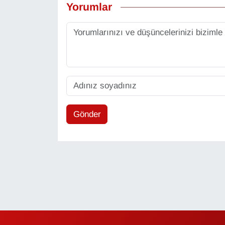
Yorumlar
Sinema - TV
SİYASET
SPOR
TEBRİK
TEKNOLOJİ
Gönder
Turizm
VAN'DA SPOR
Vasıta
YAŞAM