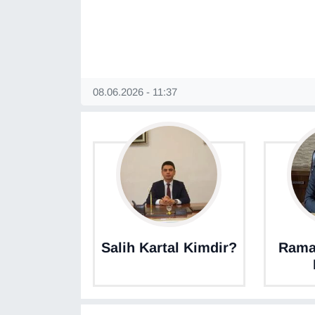
KURDÎ
MAGAZİN
MEDYA
08.06.2026 - 11:37
ONE EKONOMİ
POLİTİKA
Resmi İlanlar
RÖPORTAJ
Salih Kartal Kimdir?
Rama
SAĞLIK
Seri İlan