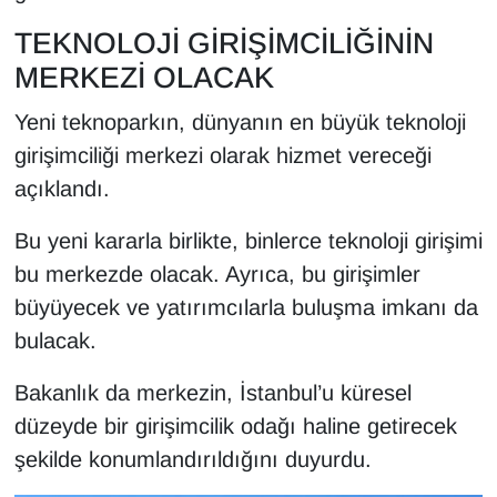
KURDÎ
TEKNOLOJİ GİRİŞİMCİLİĞİNİN
MAGAZİN
MERKEZİ OLACAK
Yeni teknoparkın, dünyanın en büyük teknoloji
MEDYA
girişimciliği merkezi olarak hizmet vereceği
ONE EKONOMİ
açıklandı.
POLİTİKA
Bu yeni kararla birlikte, binlerce teknoloji girişimi
bu merkezde olacak. Ayrıca, bu girişimler
Resmi İlanlar
büyüyecek ve yatırımcılarla buluşma imkanı da
bulacak.
RÖPORTAJ
Bakanlık da merkezin, İstanbul’u küresel
SAĞLIK
düzeyde bir girişimcilik odağı haline getirecek
şekilde konumlandırıldığını duyurdu.
Seri İlan