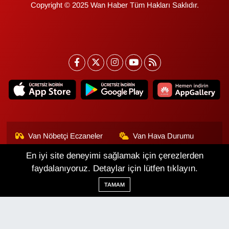
Copyright © 2025 Wan Haber Tüm Hakları Saklıdır.
Van Nöbetçi Eczaneler
Van Hava Durumu
En iyi site deneyimi sağlamak için çerezlerden
Van Namaz Vakitleri
Van Trafik Yoğunluk
Haritası
faydalanıyoruz. Detaylar için lütfen tıklayın.
TAMAM
Puan Durumu ve Fikstür
Tüm Manşetler
Son Dakika Haberleri
Haber Arşivi