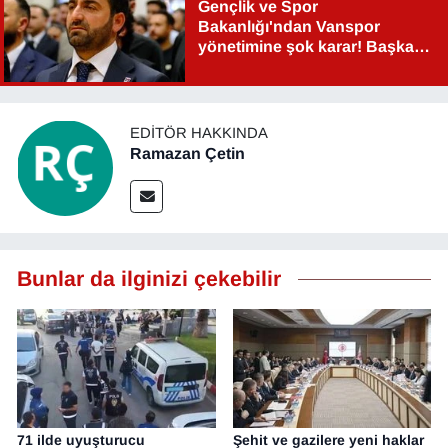
Gençlik ve Spor
Bakanlığı'ndan Vanspor
yönetimine şok karar! Başkan
Şahin Aslan görevden alındı!
EDITÖR HAKKINDA
Ramazan Çetin
Bunlar da ilginizi çekebilir
71 ilde uyuşturucu
Şehit ve gazilere yeni haklar