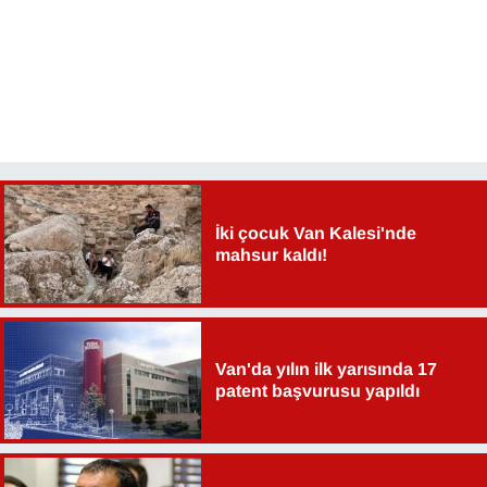
İki çocuk Van Kalesi'nde
mahsur kaldı!
Van'da yılın ilk yarısında 17
patent başvurusu yapıldı