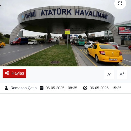
Diğer
DÜNYA
EĞİTİM
EKONOMİ
Eleman
Paylaş
-
+
A
A
Emlak
Ramazan Çetin
06.05.2025 - 08:35
06.05.2025 - 15:35
En çok konuşulanlar
GENEL
Güncel