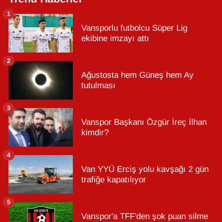
1
Vansporlu futbolcu Süper Lig
ekibine imzayı attı
2
Ağustosta hem Güneş hem Ay
tutulması
3
Vanspor Başkanı Özgür İreç İlhan
kimdir?
4
Van YYÜ Erciş yolu kavşağı 2 gün
trafiğe kapatılıyor
5
Vanspor'a TFF'den şok puan silme