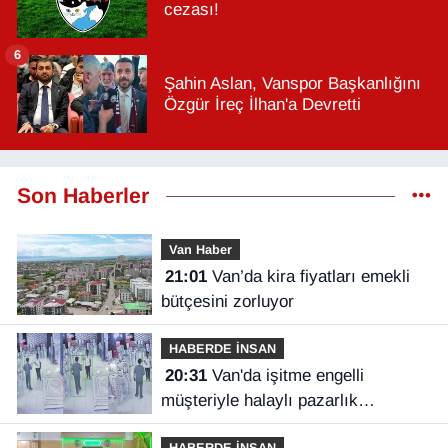
cezası!
6
Şahin Aslan, Vanspor Başkanlığını
Özgür İreç İlhan'a Devretti
Son Haberler
Van Haber
21:01
Van’da kira fiyatları emekli
bütçesini zorluyor
HABERDE İNSAN
20:31
Van'da işitme engelli
müşteriyle halaylı pazarlık
gülümsetti
HABERDE İNSAN