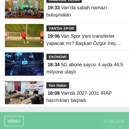
19:33
Van’da sabah namazı
buluşmaları
VAN'DA SPOR
19:06
Van Spor yeni transferler
yapacak mı? Başkan Özgür İreç
İlhan açıkladı
EKONOMİ
18:34
5G abone sayısı 4 ayda 44,5
milyona ulaştı
Van Haber
18:08
Van'da 2027-2031 İRAP
hazırlıkları başladı
VAN
07.08.2026