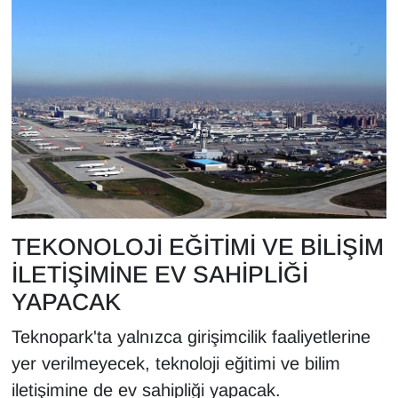
Sinema - TV
SİYASET
SPOR
TEBRİK
TEKNOLOJİ
TEKONOLOJİ EĞİTİMİ VE BİLİŞİM
Turizm
İLETİŞİMİNE EV SAHİPLİĞİ
VAN'DA SPOR
YAPACAK
Vasıta
Teknopark'ta yalnızca girişimcilik faaliyetlerine
yer verilmeyecek, teknoloji eğitimi ve bilim
YAŞAM
iletişimine de ev sahipliği yapacak.