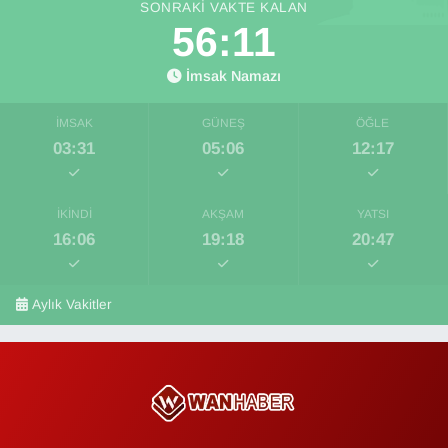
SONRAKI VAKTE KALAN
56:11
İmsak Namazı
İMSAK
GÜNEŞ
ÖĞLE
03:31
05:06
12:17
İKINDI
AKŞAM
YATSI
16:06
19:18
20:47
Aylık Vakitler