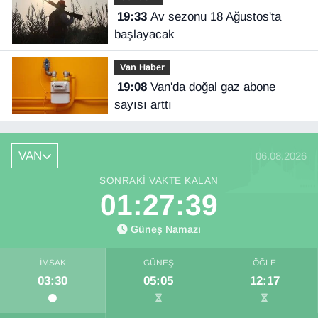
19:33
Av sezonu 18 Ağustos'ta
başlayacak
Van Haber
19:08
Van'da doğal gaz abone
sayısı arttı
VAN
06.08.2026
SONRAKI VAKTE KALAN
01:27:38
Güneş Namazı
İMSAK
GÜNEŞ
ÖĞLE
03:30
05:05
12:17