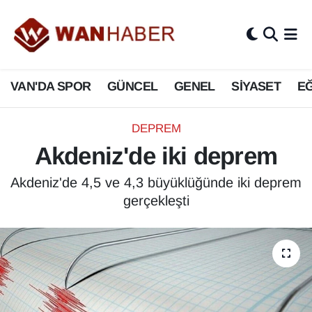
3.SAYFA
Van Nöbetçi Eczaneler
VAN'DA SPOR
GÜNCEL
GENEL
SİYASET
EĞ
ASAYİŞ
Van Hava Durumu
BİLİM VE TEKNOLOJİ
Van Namaz Vakitleri
DEPREM
Akdeniz'de iki deprem
Biyografi
Van Trafik Yoğunluk Haritası
Akdeniz'de 4,5 ve 4,3 büyüklüğünde iki deprem
Bölge Haberleri
Süper Lig Puan Durumu ve Fikstür
gerçekleşti
ÇEVRE
Tüm Manşetler
Deprem
Son Dakika Haberleri
Dernekler, Odalar
Haber Arşivi