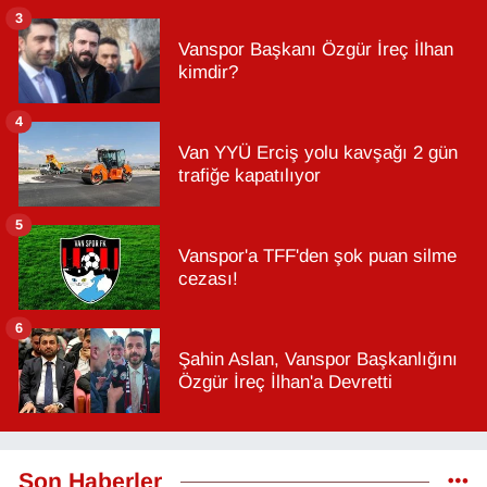
3
Vanspor Başkanı Özgür İreç İlhan
kimdir?
4
Van YYÜ Erciş yolu kavşağı 2 gün
trafiğe kapatılıyor
5
Vanspor'a TFF'den şok puan silme
cezası!
6
Şahin Aslan, Vanspor Başkanlığını
Özgür İreç İlhan'a Devretti
Son Haberler