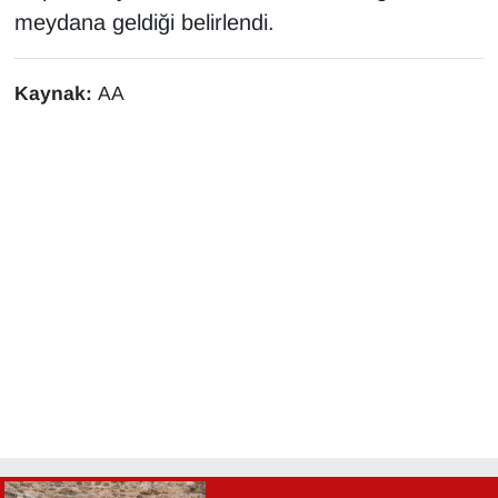
KURDÎ
meydana geldiği belirlendi.
MAGAZİN
Kaynak:
AA
MEDYA
ONE EKONOMİ
POLİTİKA
Resmi İlanlar
RÖPORTAJ
SAĞLIK
Seri İlan