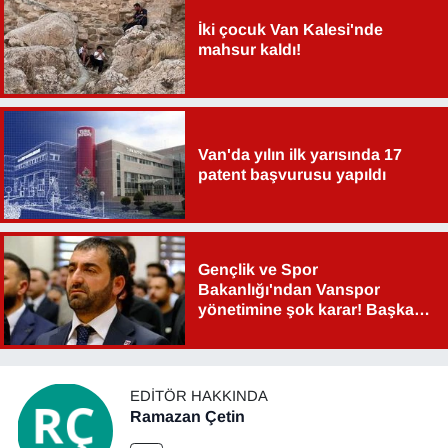
Sinema - TV
İki çocuk Van Kalesi'nde
mahsur kaldı!
SİYASET
SPOR
Van'da yılın ilk yarısında 17
TEBRİK
patent başvurusu yapıldı
TEKNOLOJİ
Gençlik ve Spor
Turizm
Bakanlığı'ndan Vanspor
yönetimine şok karar! Başkan
VAN'DA SPOR
Şahin Aslan görevden alındı!
Vasıta
EDITÖR HAKKINDA
Ramazan Çetin
YAŞAM