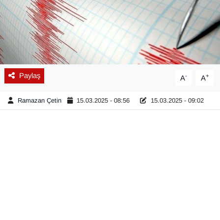
Diğer
DÜNYA
EĞİTİM
Paylaş
-
+
A
A
EKONOMİ
Ramazan Çetin
15.03.2025 - 08:56
15.03.2025 - 09:02
Eleman
Emlak
En çok konuşulanlar
GENEL
Güncel