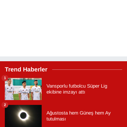
Trend Haberler
1
Vansporlu futbolcu Süper Lig
ekibine imzayı attı
2
Ağustosta hem Güneş hem Ay
tutulması