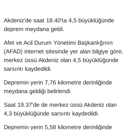
Gündem
Akdeniz'de saat 18.40'ta 4,5 büyüklüğünde
Haber
deprem meydana geldi.
Afet ve Acil Durum Yönetimi Başkanlığının
HABERDE İNSAN
(AFAD) internet sitesinde yer alan bilgiye göre,
İngilizce
merkez üssü Akdeniz olan 4,5 büyüklüğünde
sarsıntı kaydedildi.
Kadın
Depremin yerin 7,76 kilometre derinliğinde
Kamu Alımları
meydana geldiği belirlendi.
Kim Kimdir?
Saat 19.37'de de merkez üssü Akdeniz olan
4,3 büyüklüğünde sarsıntı kaydedildi.
Kültür & Sanat
Depremin yerin 5,58 kilometre derinliğinde