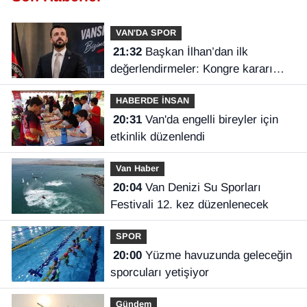
VAN'DA SPOR
21:32
Başkan İlhan’dan ilk
değerlendirmeler: Kongre kararı
Vanspor’u uçuruma sürükleyebilirdi!
HABERDE İNSAN
20:31
Van'da engelli bireyler için
etkinlik düzenlendi
Van Haber
20:04
Van Denizi Su Sporları
Festivali 12. kez düzenlenecek
SPOR
20:00
Yüzme havuzunda geleceğin
sporcuları yetişiyor
Gündem