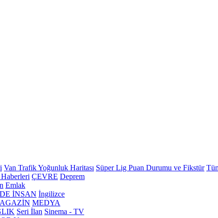
i
Van Trafik Yoğunluk Haritası
Süper Lig Puan Durumu ve Fikstür
Tüm
 Haberleri
ÇEVRE
Deprem
n
Emlak
DE İNSAN
İngilizce
AGAZİN
MEDYA
LIK
Seri İlan
Sinema - TV