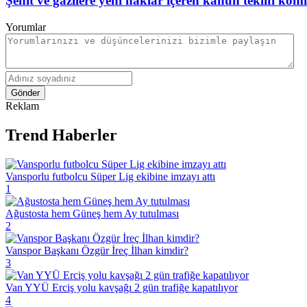
Şehit ve gazilere yeni haklar içeren kanun teklifi kom
Yorumlar
Gönder
Reklam
Trend Haberler
Vansporlu futbolcu Süper Lig ekibine imzayı attı
1
Ağustosta hem Güneş hem Ay tutulması
2
Vanspor Başkanı Özgür İreç İlhan kimdir?
3
Van YYÜ Erciş yolu kavşağı 2 gün trafiğe kapatılıyor
4