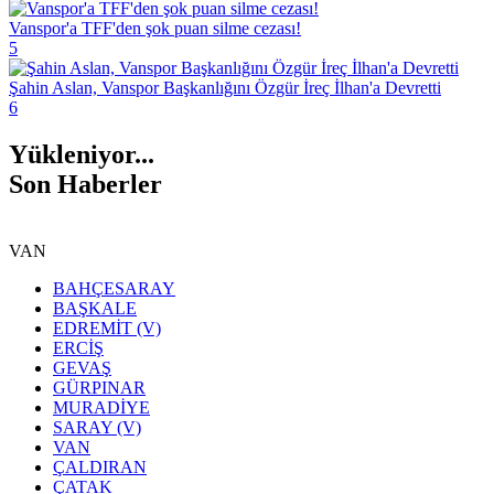
Vanspor'a TFF'den şok puan silme cezası!
5
Şahin Aslan, Vanspor Başkanlığını Özgür İreç İlhan'a Devretti
6
Yükleniyor...
Son Haberler
VAN
BAHÇESARAY
BAŞKALE
EDREMİT (V)
ERCİŞ
GEVAŞ
GÜRPINAR
MURADİYE
SARAY (V)
VAN
ÇALDIRAN
ÇATAK