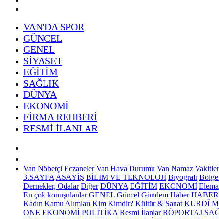
VAN'DA SPOR
GÜNCEL
GENEL
SİYASET
EĞİTİM
SAĞLIK
DÜNYA
EKONOMİ
FİRMA REHBERİ
RESMİ İLANLAR
Van Nöbetçi Eczaneler
Van Hava Durumu
Van Namaz Vakitler
3.SAYFA
ASAYİŞ
BİLİM VE TEKNOLOJİ
Biyografi
Bölge
Dernekler, Odalar
Diğer
DÜNYA
EĞİTİM
EKONOMİ
Elema
En çok konuşulanlar
GENEL
Güncel
Gündem
Haber
HABER
Kadın
Kamu Alımları
Kim Kimdir?
Kültür & Sanat
KURDÎ
M
ONE EKONOMİ
POLİTİKA
Resmi İlanlar
RÖPORTAJ
SAĞ