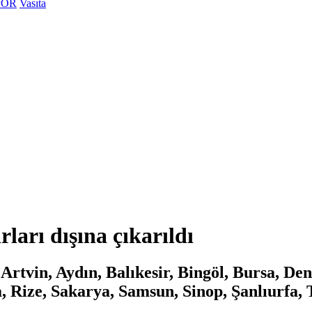
POR
Vasıta
rları dışına çıkarıldı
rtvin, Aydın, Balıkesir, Bingöl, Bursa, De
 Rize, Sakarya, Samsun, Sinop, Şanlıurfa, 
.