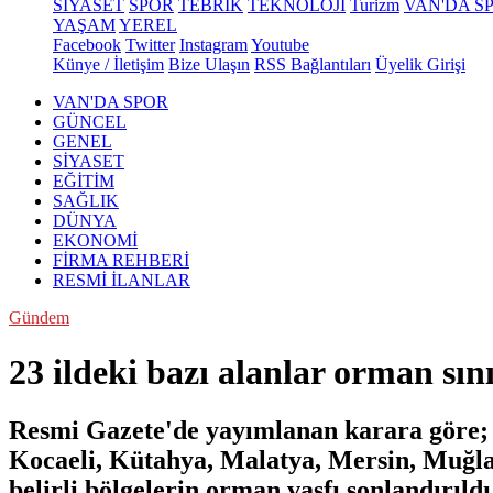
SİYASET
SPOR
TEBRİK
TEKNOLOJİ
Turizm
VAN'DA S
YAŞAM
YEREL
Facebook
Twitter
Instagram
Youtube
Künye / İletişim
Bize Ulaşın
RSS Bağlantıları
Üyelik Girişi
VAN'DA SPOR
GÜNCEL
GENEL
SİYASET
EĞİTİM
SAĞLIK
DÜNYA
EKONOMİ
FİRMA REHBERİ
RESMİ İLANLAR
Gündem
23 ildeki bazı alanlar orman sını
Resmi Gazete'de yayımlanan karara göre; A
Kocaeli, Kütahya, Malatya, Mersin, Muğla,
belirli bölgelerin orman vasfı sonlandırıldı