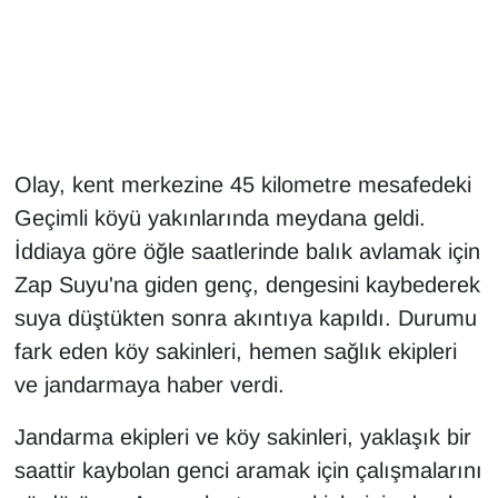
Gündem
Haber
HABERDE İNSAN
Olay, kent merkezine 45 kilometre mesafedeki
Geçimli köyü yakınlarında meydana geldi.
İngilizce
İddiaya göre öğle saatlerinde balık avlamak için
Kadın
Zap Suyu'na giden genç, dengesini kaybederek
suya düştükten sonra akıntıya kapıldı. Durumu
Kamu Alımları
fark eden köy sakinleri, hemen sağlık ekipleri
ve jandarmaya haber verdi.
Kim Kimdir?
Jandarma ekipleri ve köy sakinleri, yaklaşık bir
Kültür & Sanat
saattir kaybolan genci aramak için çalışmalarını