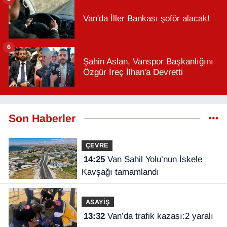
Van'da İller Bankası şoför alacak!
6
Şahin Aslan, Vanspor Başkanlığını
Özgür İreç İlhan'a Devretti
Son Haberler
ÇEVRE
14:25
Van Sahil Yolu’nun İskele
Kavşağı tamamlandı
ASAYİŞ
13:32
Van’da trafik kazası:2 yaralı