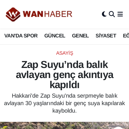
3.SAYFA
Van Nöbetçi Eczaneler
VAN'DA SPOR
GÜNCEL
GENEL
SİYASET
EĞ
ASAYİŞ
Van Hava Durumu
BİLİM VE TEKNOLOJİ
Van Namaz Vakitleri
ASAYİŞ
Zap Suyu’nda balık
Biyografi
Van Trafik Yoğunluk Haritası
avlayan genç akıntıya
Bölge Haberleri
Süper Lig Puan Durumu ve Fikstür
kapıldı
ÇEVRE
Tüm Manşetler
Hakkari'de Zap Suyu'nda serpmeyle balık
avlayan 30 yaşlarındaki bir genç suya kapılarak
Deprem
Son Dakika Haberleri
kayboldu.
Dernekler, Odalar
Haber Arşivi