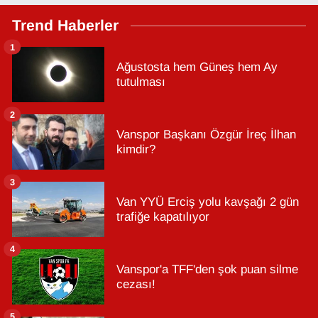
Trend Haberler
1
Ağustosta hem Güneş hem Ay
tutulması
2
Vanspor Başkanı Özgür İreç İlhan
kimdir?
3
Van YYÜ Erciş yolu kavşağı 2 gün
trafiğe kapatılıyor
4
Vanspor'a TFF'den şok puan silme
cezası!
5