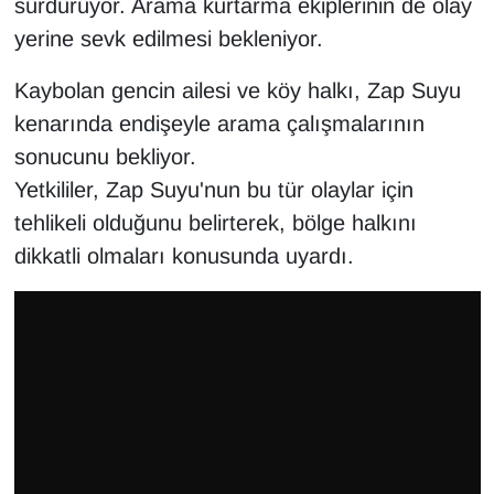
sürdürüyor. Arama kurtarma ekiplerinin de olay
KURDÎ
yerine sevk edilmesi bekleniyor.
MAGAZİN
Kaybolan gencin ailesi ve köy halkı, Zap Suyu
MEDYA
kenarında endişeyle arama çalışmalarının
sonucunu bekliyor.
ONE EKONOMİ
Yetkililer, Zap Suyu'nun bu tür olaylar için
tehlikeli olduğunu belirterek, bölge halkını
POLİTİKA
dikkatli olmaları konusunda uyardı.
Resmi İlanlar
RÖPORTAJ
SAĞLIK
Seri İlan