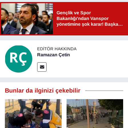
Gençlik ve Spor
Bakanlığı'ndan Vanspor
yönetimine şok karar! Başkan
Şahin Aslan görevden alındı!
EDITÖR HAKKINDA
Ramazan Çetin
Bunlar da ilginizi çekebilir