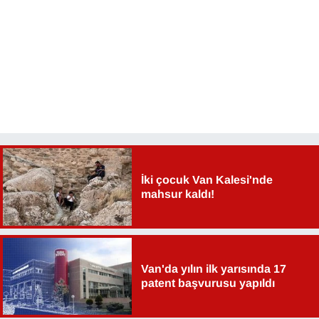
YEREL
İki çocuk Van Kalesi'nde
mahsur kaldı!
Van'da yılın ilk yarısında 17
patent başvurusu yapıldı