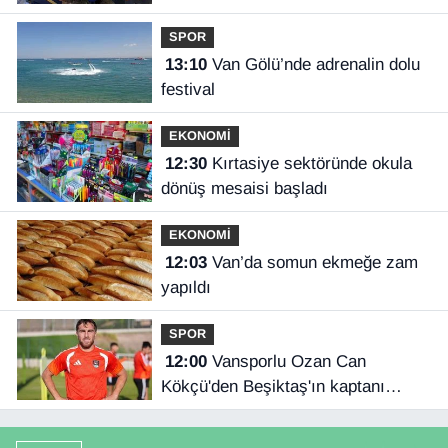
SPOR
13:10
Van Gölü’nde adrenalin dolu
festival
EKONOMİ
12:30
Kırtasiye sektöründe okula
dönüş mesaisi başladı
EKONOMİ
12:03
Van’da somun ekmeğe zam
yapıldı
SPOR
12:00
Vansporlu Ozan Can
Kökçü'den Beşiktaş'ın kaptanı
kardeşi Orkun'a destek