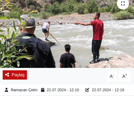
Diğer
DÜNYA
EĞİTİM
EKONOMİ
Eleman
Paylaş
-
+
A
A
Emlak
Ramazan Çetin
22.07.2024 - 12:10
22.07.2024 - 12:19
En çok konuşulanlar
GENEL
Güncel