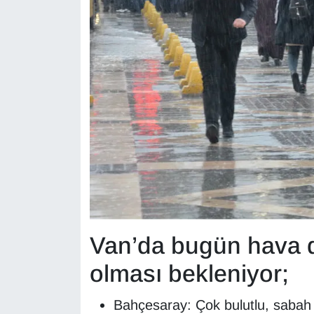
KURDÎ
MAGAZİN
MEDYA
ONE EKONOMİ
POLİTİKA
Resmi İlanlar
RÖPORTAJ
Van’da bugün hava 
SAĞLIK
olması bekleniyor;
Seri İlan
Bahçesaray: Çok bulutlu, sabah s