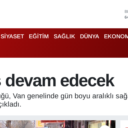
D
4
E
5
S
SİYASET
EĞİTİM
SAĞLIK
DÜNYA
EKONOM
6
G
6
B
1
B
ş devam edecek
6
ğü, Van genelinde gün boyu aralıklı sağ
ıkladı.