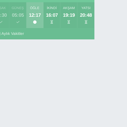
SAK
GÜNEŞ
ÖĞLE
İKINDI
AKŞAM
YATSI
:30
05:05
12:17
16:07
19:19
20:48
Aylık Vakitler