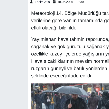
Fehim Atiş
18.05.2026 - 13:30
Gündem
Meteoroloji 14. Bölge Müdürlüğü ta
verilerine göre Van’ın tamamında gö
Haber
etkili olacağı bildirildi.
HABERDE İNSAN
Yayımlanan hava tahmin raporunda, V
sağanak ve gök gürültülü sağanak yağ
İngilizce
özellikle kuzey ilçelerde yağışların ye
Hava sıcaklıklarının mevsim normalle
Kadın
rüzgarın güneyli ve batılı yönlerde
Kamu Alımları
şeklinde eseceği ifade edildi.
Kim Kimdir?
Kültür & Sanat