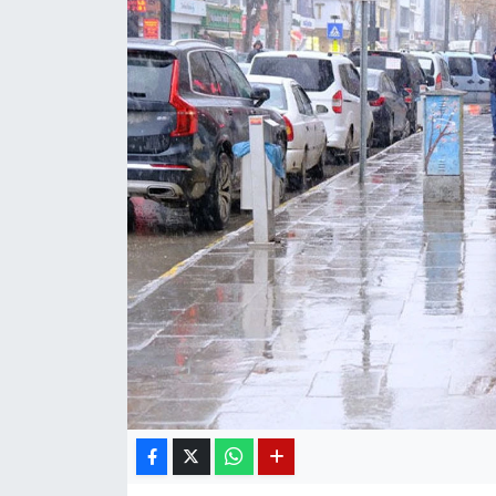
Diğer
DÜNYA
EĞİTİM
EKONOMİ
Eleman
Emlak
En çok konuşulanlar
GENEL
Güncel