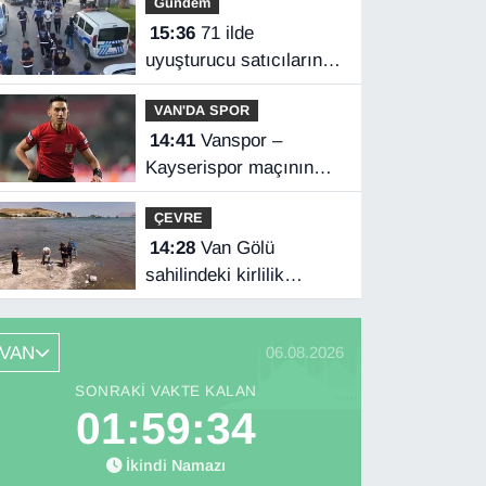
Gündem
15:36
71 ilde
uyuşturucu satıcılarına
operasyon
VAN'DA SPOR
14:41
Vanspor –
Kayserispor maçının
hakemleri belli oldu
ÇEVRE
14:28
Van Gölü
sahilindeki kirlilik
ihbarları üzerine
numune alındı
VAN
06.08.2026
SONRAKI VAKTE KALAN
01:59:33
İkindi Namazı