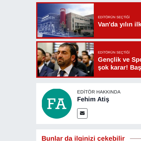
EDITÖRÜN SEÇTIĞI
Van'da yılın i
EDITÖRÜN SEÇTIĞI
Gençlik ve Sp
şok karar! Ba
EDITÖR HAKKINDA
Fehim Atiş
Bunlar da ilginizi çekebilir