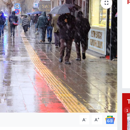
1
-
+
A
A