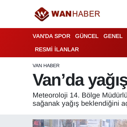
3.SAYFA
Van Nöbetçi Eczaneler
VAN'DA SPOR
GÜNCEL
GENEL
ASAYİŞ
Van Hava Durumu
RESMİ İLANLAR
BİLİM VE TEKNOLOJİ
Van Namaz Vakitleri
Biyografi
Van Trafik Yoğunluk Haritası
VAN HABER
Van’da yağı
Bölge Haberleri
Süper Lig Puan Durumu ve Fikstür
Meteoroloji 14. Bölge Müdürlü
ÇEVRE
Tüm Manşetler
sağanak yağış beklendiğini aç
Deprem
Son Dakika Haberleri
Dernekler, Odalar
Haber Arşivi