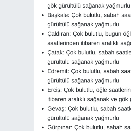
gök gürültülü sağanak yağmurlu
Sinema - TV
Başkale: Çok bulutlu, sabah saat
SİYASET
gürültülü sağanak yağmurlu
Çaldıran: Çok bulutlu, bugün öğ
SPOR
saatlerinden itibaren aralıklı s
TEBRİK
Çatak: Çok bulutlu, sabah saatle
gürültülü sağanak yağmurlu
TEKNOLOJİ
Edremit: Çok bulutlu, sabah saat
Turizm
gürültülü sağanak yağmurlu
Erciş: Çok bulutlu, öğle saatler
VAN'DA SPOR
itibaren aralıklı sağanak ve gök
Gevaş: Çok bulutlu, sabah saatle
Vasıta
gürültülü sağanak yağmurlu
YAŞAM
Gürpınar: Çok bulutlu, sabah saa