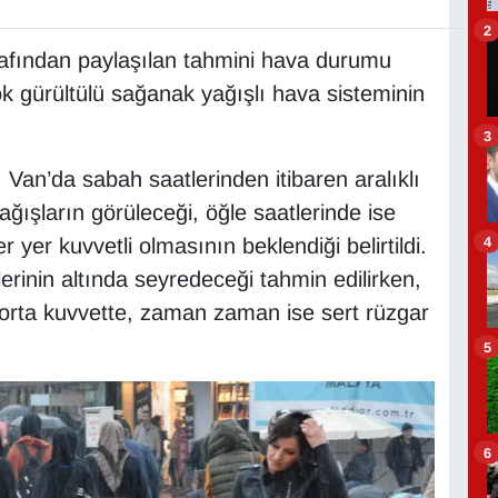
2
rafından paylaşılan tahmini hava durumu
k gürültülü sağanak yağışlı hava sisteminin
3
an’da sabah saatlerinden itibaren aralıklı
ışların görüleceği, öğle saatlerinde ise
4
r yer kuvvetli olmasının beklendiği belirtildi.
rinin altında seyredeceği tahmin edilirken,
n orta kuvvette, zaman zaman ise sert rüzgar
5
6