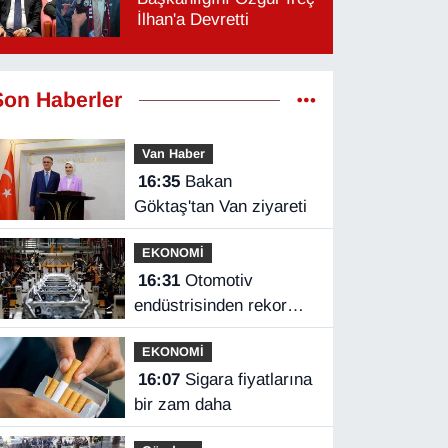
İlhan'a Devretti
Son Haberler
Van Haber
16:35
Bakan
Göktaş'tan Van ziyareti
EKONOMİ
16:31
Otomotiv
endüstrisinden rekor
ihracat
EKONOMİ
16:07
Sigara fiyatlarına
bir zam daha