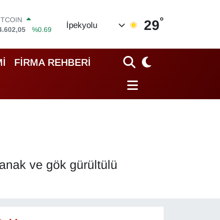
°
OLAR
29
İpekyolu
7,5986
%0.06
URO
5,0700
%0.1
TERLİN
İ
FİRMA REHBERİ
4,2438
%0.21
RAM ALTIN
513.94
%0.32
İST100
3.768
%48
ITCOIN
4.602,05
%0.69
anak ve gök gürültülü