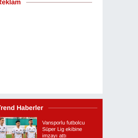
Reklam
Trend Haberler
Vansporlu futbolcu
Süper Lig ekibine
imzayı attı