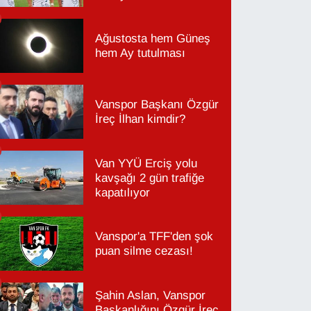
Ağustosta hem Güneş
hem Ay tutulması
Vanspor Başkanı Özgür
İreç İlhan kimdir?
Van YYÜ Erciş yolu
kavşağı 2 gün trafiğe
kapatılıyor
Vanspor'a TFF'den şok
puan silme cezası!
Şahin Aslan, Vanspor
Başkanlığını Özgür İreç