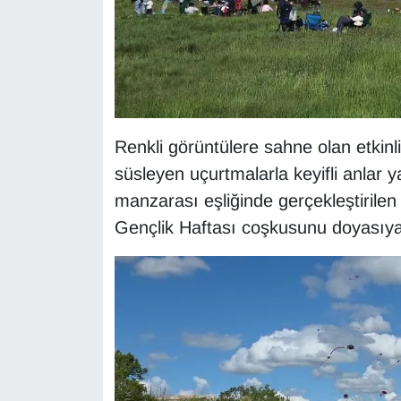
Gündem
Haber
HABERDE İNSAN
Renkli görüntülere sahne olan etkinl
süsleyen uçurtmalarla keyifli anlar 
İngilizce
manzarası eşliğinde gerçekleştirilen
Kadın
Gençlik Haftası coşkusunu doyasıya
Kamu Alımları
Kim Kimdir?
Kültür & Sanat