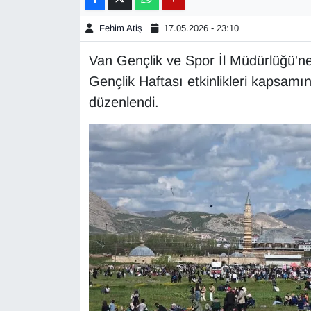
Diğer
Fehim Atiş
17.05.2026 - 23:10
Van Gençlik ve Spor İl Müdürlüğü'ne
DÜNYA
Gençlik Haftası etkinlikleri kapsam
EĞİTİM
düzenlendi.
EKONOMİ
Eleman
Emlak
En çok konuşulanlar
GENEL
Güncel