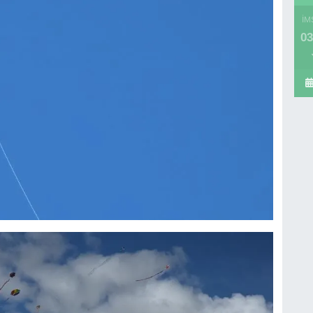
İM
03