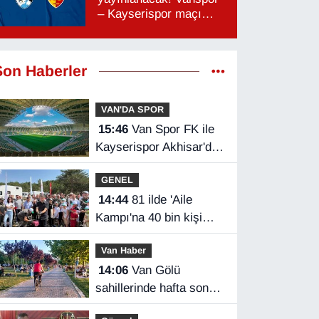
– Kayserispor maçı
hangi kanalda, saat
kaçta?
Son Haberler
VAN'DA SPOR
15:46
Van Spor FK ile
Kayserispor Akhisar'da
rakip
GENEL
14:44
81 ilde 'Aile
Kampı'na 40 bin kişi
katıldı
Van Haber
14:06
Van Gölü
sahillerinde hafta sonu
yoğunluğu