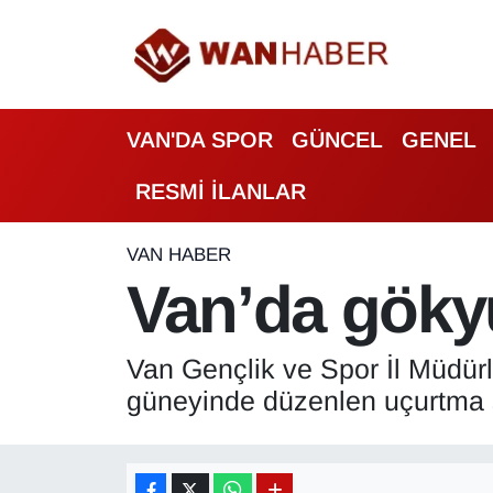
3.SAYFA
Van Nöbetçi Eczaneler
VAN'DA SPOR
GÜNCEL
GENEL
ASAYİŞ
Van Hava Durumu
RESMİ İLANLAR
BİLİM VE TEKNOLOJİ
Van Namaz Vakitleri
Biyografi
Van Trafik Yoğunluk Haritası
VAN HABER
Van’da göky
Bölge Haberleri
Süper Lig Puan Durumu ve Fikstür
Van Gençlik ve Spor İl Müdürl
ÇEVRE
Tüm Manşetler
güneyinde düzenlen uçurtma şe
Deprem
Son Dakika Haberleri
Dernekler, Odalar
Haber Arşivi