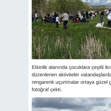
KURDÎ
MAGAZİN
MEDYA
ONE EKONOMİ
POLİTİKA
Resmi İlanlar
Etkinlik alanında çocuklara çeşitli ik
düzenlenen aktiviteler vatandaşlar
RÖPORTAJ
rengarenk uçurtmalar ortaya güzel gö
fotoğraf çekti.
SAĞLIK
Seri İlan