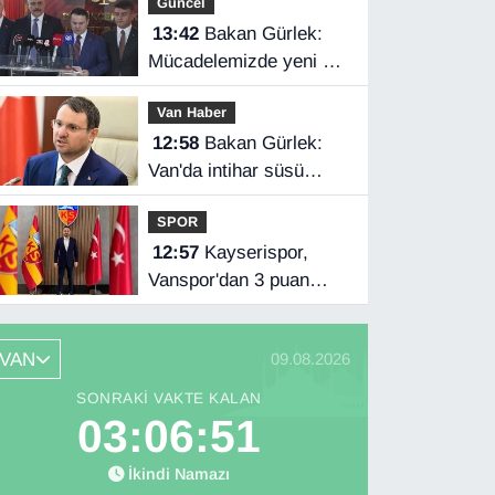
Güncel
13:42
Bakan Gürlek:
Mücadelemizde yeni bir
boyuta geçeceğiz
Van Haber
12:58
Bakan Gürlek:
Van'da intihar süsü
verilen olay aydınlatıldı
SPOR
12:57
Kayserispor,
Vanspor'dan 3 puan
istiyor
VAN
09.08.2026
SONRAKI VAKTE KALAN
03:06:49
İkindi Namazı