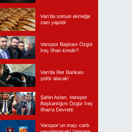
Van’da somun ekmeğe
zam yapıldı
Vanspor Başkanı Özgür
İreç İlhan kimdir?
Van'da İller Bankası
şoför alacak!
Şahin Aslan, Vanspor
Başkanlığını Özgür İreç
İlhan'a Devretti
Vanspor’un maçı canlı
yayınlanacak! Vanspor