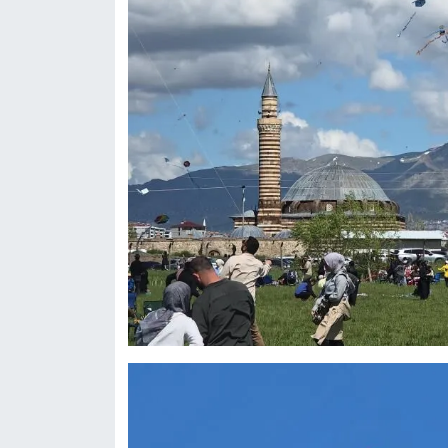
Sinema - TV
SİYASET
SPOR
TEBRİK
TEKNOLOJİ
Turizm
VAN'DA SPOR
Vasıta
YAŞAM