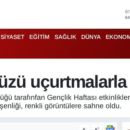
D
47
E
55
S
SİYASET
EĞİTİM
SAĞLIK
DÜNYA
EKONOM
64
G
66
B
13
B
üzü uçurtmalarla 
64
üğü tarafınfan Gençlik Haftası etkinlikl
nliği, renkli görüntülere sahne oldu.
-
+
A
A