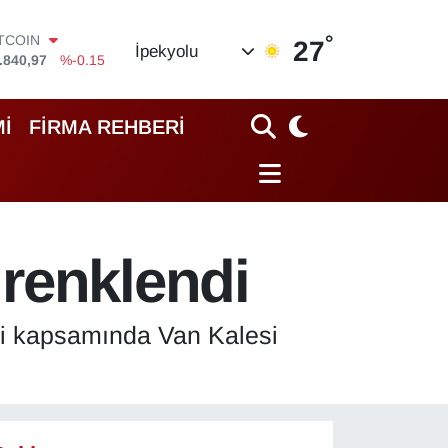
°
OLAR
27
İpekyolu
,7436
%0.18
URO
,2510
%0.32
TERLİN
İ
FİRMA REHBERİ
,4811
%0.38
RAM ALTIN
60.55
%0
İST100
.779
%-14
ITCOIN
renklendi
.840,97
%-0.15
eri kapsamında Van Kalesi