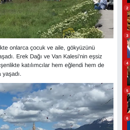
2
3
ikte onlarca çocuk ve aile, gökyüzünü
yaşadı. Erek Dağı ve Van Kalesi'nin eşsiz
4
 şenlikte katılımcılar hem eğlendi hem de
 yaşadı.
5
6