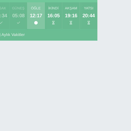
SAK
GÜNEŞ
ÖĞLE
İKINDI
AKŞAM
YATSI
:34
05:08
12:17
16:05
19:16
20:44
Aylık Vakitler