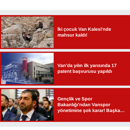
İki çocuk Van Kalesi'nde
mahsur kaldı!
Van'da yılın ilk yarısında 17
patent başvurusu yapıldı
Gençlik ve Spor
Bakanlığı'ndan Vanspor
yönetimine şok karar! Başkan
Şahin Aslan görevden alındı!