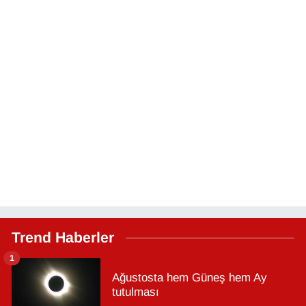
Trend Haberler
1
Ağustosta hem Güneş hem Ay
tutulması