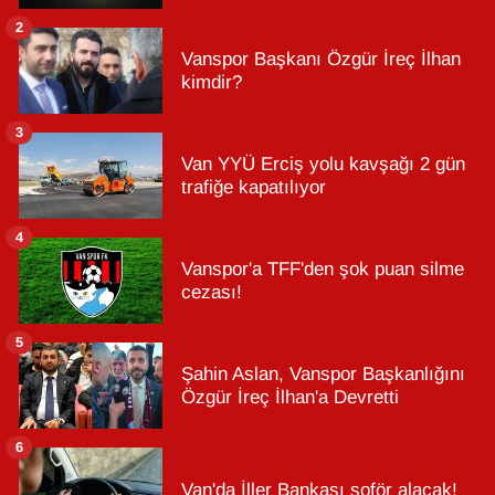
2
Vanspor Başkanı Özgür İreç İlhan
kimdir?
3
Van YYÜ Erciş yolu kavşağı 2 gün
trafiğe kapatılıyor
4
Vanspor'a TFF'den şok puan silme
cezası!
5
Şahin Aslan, Vanspor Başkanlığını
Özgür İreç İlhan'a Devretti
6
Van'da İller Bankası şoför alacak!