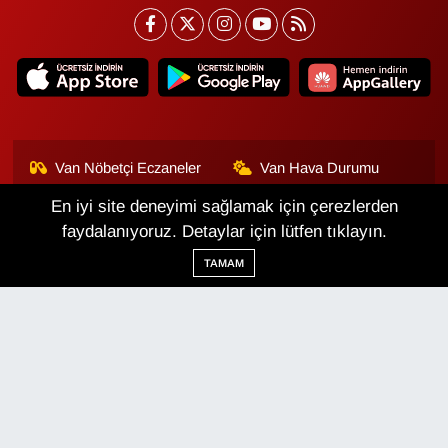
Van Nöbetçi Eczaneler
Van Hava Durumu
En iyi site deneyimi sağlamak için çerezlerden
Van Namaz Vakitleri
Van Trafik Yoğunluk
Haritası
faydalanıyoruz. Detaylar için lütfen tıklayın.
TAMAM
Puan Durumu ve Fikstür
Tüm Manşetler
Son Dakika Haberleri
Haber Arşivi
Van Haber
Çerez Politikası
Gizlilik Politikası
Üyelik Sözleşmesi
Veri Politikası
Künye
İletişim