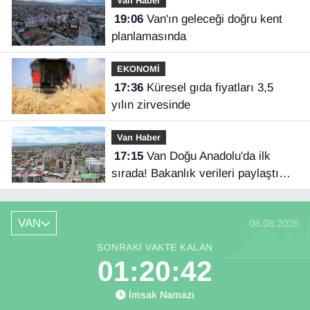
Van Haber
19:06
Van'ın geleceği doğru kent
planlamasında
EKONOMİ
17:36
Küresel gıda fiyatları 3,5
yılın zirvesinde
Van Haber
17:15
Van Doğu Anadolu'da ilk
sırada! Bakanlık verileri paylaştı…
VAN
08.08.2026
SONRAKI VAKTE KALAN
01:20:41
İmsak Namazı