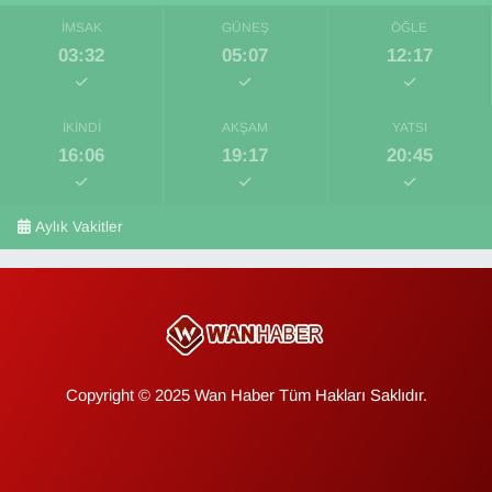
İMSAK
GÜNEŞ
ÖĞLE
03:32
05:07
12:17
İKINDI
AKŞAM
YATSI
16:06
19:17
20:45
Aylık Vakitler
Copyright © 2025 Wan Haber Tüm Hakları Saklıdır.