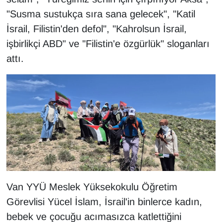
KURDÎ
"Susma sustukça sıra sana gelecek", "Katil
İsrail, Filistin'den defol", "Kahrolsun İsrail,
MAGAZİN
işbirlikçi ABD" ve "Filistin'e özgürlük" sloganları
MEDYA
attı.
ONE EKONOMİ
POLİTİKA
Resmi İlanlar
RÖPORTAJ
SAĞLIK
Van YYÜ Meslek Yüksekokulu Öğretim
Görevlisi Yücel İslam, İsrail'in binlerce kadın,
Seri İlan
bebek ve çocuğu acımasızca katlettiğini