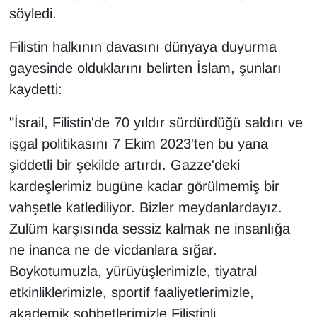
Sinema - TV
söyledi.
Filistin halkının davasını dünyaya duyurma
SİYASET
gayesinde olduklarını belirten İslam, şunları
SPOR
kaydetti:
TEBRİK
"İsrail, Filistin'de 70 yıldır sürdürdüğü saldırı ve
işgal politikasını 7 Ekim 2023'ten bu yana
TEKNOLOJİ
şiddetli bir şekilde artırdı. Gazze'deki
kardeşlerimiz bugüne kadar görülmemiş bir
Turizm
vahşetle katlediliyor. Bizler meydanlardayız.
Zulüm karşısında sessiz kalmak ne insanlığa
VAN'DA SPOR
ne inanca ne de vicdanlara sığar.
Vasıta
Boykotumuzla, yürüyüşlerimizle, tiyatral
etkinliklerimizle, sportif faaliyetlerimizle,
YAŞAM
akademik sohbetlerimizle Filistinli