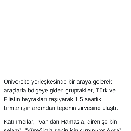
Gündem
Haber
HABERDE İNSAN
İngilizce
Kadın
Üniversite yerleşkesinde bir araya gelerek
Kamu Alımları
araçlarla bölgeye giden gruptakiler, Türk ve
Filistin bayrakları taşıyarak 1,5 saatlik
Kim Kimdir?
tırmanışın ardından tepenin zirvesine ulaştı.
Kültür & Sanat
Katılımcılar, "Van'dan Hamas'a, direnişe bin
selam", "Yüreğimiz senin için çırpınıyor Aksa",