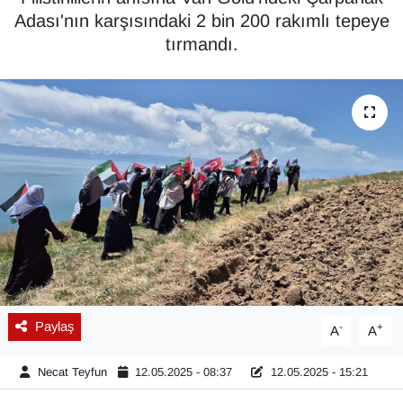
Adası'nın karşısındaki 2 bin 200 rakımlı tepeye
Diğer
tırmandı.
DÜNYA
EĞİTİM
EKONOMİ
Eleman
Emlak
En çok konuşulanlar
Paylaş
-
+
A
A
GENEL
Necat Teyfun
12.05.2025 - 08:37
12.05.2025 - 15:21
Güncel