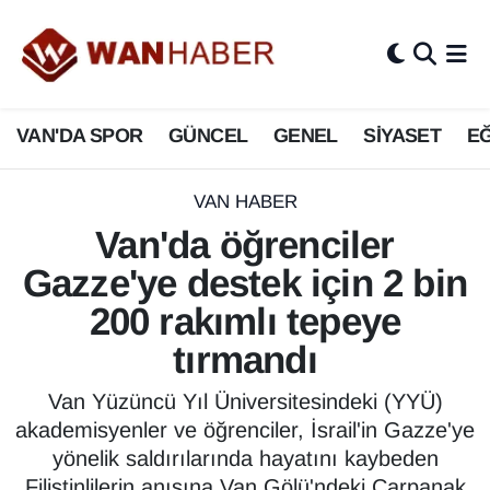
3.SAYFA
Van Nöbetçi Eczaneler
VAN'DA SPOR
GÜNCEL
GENEL
SİYASET
EĞ
ASAYİŞ
Van Hava Durumu
BİLİM VE TEKNOLOJİ
Van Namaz Vakitleri
VAN HABER
Van'da öğrenciler
Biyografi
Van Trafik Yoğunluk Haritası
Gazze'ye destek için 2 bin
Bölge Haberleri
Süper Lig Puan Durumu ve Fikstür
200 rakımlı tepeye
tırmandı
ÇEVRE
Tüm Manşetler
Van Yüzüncü Yıl Üniversitesindeki (YYÜ)
Deprem
Son Dakika Haberleri
akademisyenler ve öğrenciler, İsrail'in Gazze'ye
yönelik saldırılarında hayatını kaybeden
Dernekler, Odalar
Haber Arşivi
Filistinlilerin anısına Van Gölü'ndeki Çarpanak