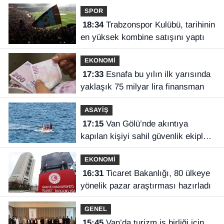
SPOR
18:34
Trabzonspor Kulübü, tarihinin
en yüksek kombine satışını yaptı
EKONOMİ
17:33
Esnafa bu yılın ilk yarısında
yaklaşık 75 milyar lira finansman
ASAYİŞ
17:15
Van Gölü’nde akıntıya
kapılan kişiyi sahil güvenlik ekipleri
kurtardı
EKONOMİ
16:31
Ticaret Bakanlığı, 80 ülkeye
yönelik pazar araştırması hazırladı
GENEL
15:45
Van’da turizm iş birliği için