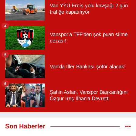
Van YYÜ Erciş yolu kavşağı 2 gün
trafiğe kapatılıyor
4
Vanspor'a TFF'den şok puan silme
cezası!
5
Van'da İller Bankası şoför alacak!
6
Şahin Aslan, Vanspor Başkanlığını
Özgür İreç İlhan'a Devretti
Son Haberler