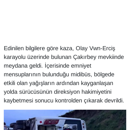
Gündem
Haber
HABERDE İNSAN
Edinilen bilgilere göre kaza, Olay Vwn-Erciş
karayolu üzerinde bulunan Çakırbey mevkiinde
İngilizce
meydana geldi. İçerisinde emniyet
Kadın
mensuplarının bulunduğu midibüs, bölgede
etkili olan yağışların ardından kayganlaşan
Kamu Alımları
yolda sürücüsünün direksiyon hakimiyetini
kaybetmesi sonucu kontrolden çıkarak devrildi.
Kim Kimdir?
Kültür & Sanat