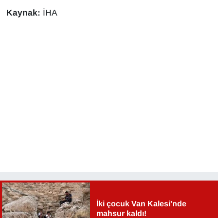
Sinema - TV
Kaynak:
İHA
SİYASET
SPOR
TEBRİK
TEKNOLOJİ
Turizm
VAN'DA SPOR
Vasıta
İki çocuk Van Kalesi'nde
YAŞAM
mahsur kaldı!