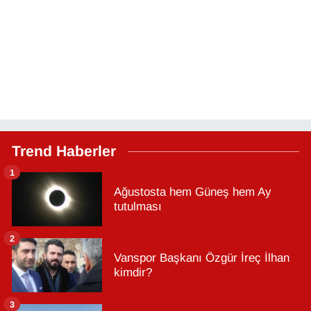
Trend Haberler
1
Ağustosta hem Güneş hem Ay
tutulması
2
Vanspor Başkanı Özgür İreç İlhan
kimdir?
3