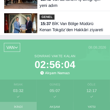
yeni adım
GENEL
15:37
BİK Van Bölge Müdürü
Kenan Tokgöz’den Hakkâri ziyareti
VAN
08.08.2026
SONRAKI VAKTE KALAN
02:56:04
Akşam Namazı
İMSAK
GÜNEŞ
ÖĞLE
03:32
05:07
12:17
İKINDI
AKŞAM
YATSI