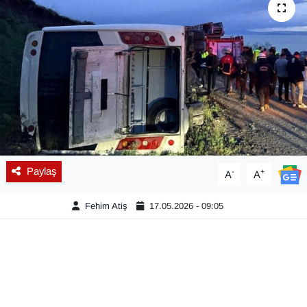
Diğer
DÜNYA
EĞİTİM
EKONOMİ
Eleman
Paylaş
-
+
A
A
Emlak
Fehim Atiş
17.05.2026 - 09:05
En çok konuşulanlar
GENEL
Güncel