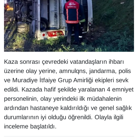
KURDÎ
MAGAZİN
MEDYA
ONE EKONOMİ
Kaza sonrası çevredeki vatandaşların ihbarı
POLİTİKA
üzerine olay yerine, amnulqns, jandarma, polis
ve Muradiye İtfaiye Grup Amirliği ekipleri sevk
Resmi İlanlar
edildi. Kazada hafif şekilde yaralanan 4 emniyet
RÖPORTAJ
personelinin, olay yerindeki ilk müdahalenin
ardından hastaneye kaldırıldığı ve genel sağlık
SAĞLIK
durumlarının iyi olduğu öğrenildi. Olayla ilgili
inceleme başlatıldı.
Seri İlan