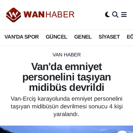
3.SAYFA
Van Nöbetçi Eczaneler
VAN'DA SPOR
GÜNCEL
GENEL
SİYASET
EĞ
ASAYİŞ
Van Hava Durumu
BİLİM VE TEKNOLOJİ
Van Namaz Vakitleri
VAN HABER
Van'da emniyet
Biyografi
Van Trafik Yoğunluk Haritası
personelini taşıyan
Bölge Haberleri
Süper Lig Puan Durumu ve Fikstür
midibüs devrildi
ÇEVRE
Tüm Manşetler
Van-Erciş karayolunda emniyet personelini
taşıyan midibüsün devrilmesi sonucu 4 kişi
Deprem
Son Dakika Haberleri
yaralandı.
Dernekler, Odalar
Haber Arşivi