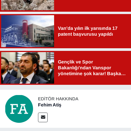
YEREL
Van'da yılın ilk yarısında 17
patent başvurusu yapıldı
Gençlik ve Spor
Bakanlığı'ndan Vanspor
yönetimine şok karar! Başkan
Şahin Aslan görevden alındı!
EDITÖR HAKKINDA
Fehim Atiş