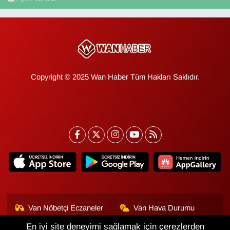
Copyright © 2025 Wan Haber Tüm Hakları Saklıdır.
Van Nöbetçi Eczaneler
Van Hava Durumu
En iyi site deneyimi sağlamak için çerezlerden
Van Namaz Vakitleri
Van Trafik Yoğunluk