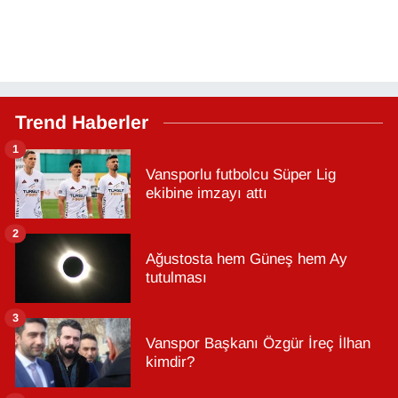
Trend Haberler
1
Vansporlu futbolcu Süper Lig
ekibine imzayı attı
2
Ağustosta hem Güneş hem Ay
tutulması
3
Vanspor Başkanı Özgür İreç İlhan
kimdir?