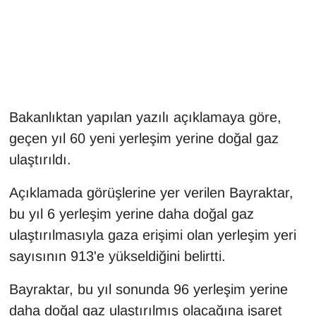
Gündem
Haber
HABERDE İNSAN
Bakanlıktan yapılan yazılı açıklamaya göre,
geçen yıl 60 yeni yerleşim yerine doğal gaz
İngilizce
ulaştırıldı.
Kadın
Açıklamada görüşlerine yer verilen Bayraktar,
Kamu Alımları
bu yıl 6 yerleşim yerine daha doğal gaz
ulaştırılmasıyla gaza erişimi olan yerleşim yeri
Kim Kimdir?
sayısının 913'e yükseldiğini belirtti.
Kültür & Sanat
Bayraktar, bu yıl sonunda 96 yerleşim yerine
daha doğal gaz ulaştırılmış olacağına işaret