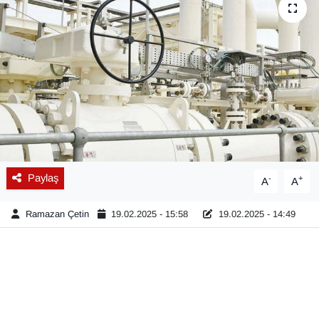
Diğer
DÜNYA
EĞİTİM
EKONOMİ
Eleman
Paylaş
-
+
A
A
Emlak
Ramazan Çetin
19.02.2025 - 15:58
19.02.2025 - 14:49
En çok konuşulanlar
GENEL
Güncel