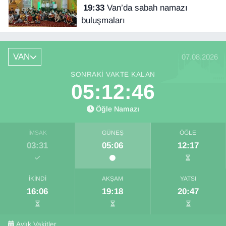
19:33
Van’da sabah namazı
buluşmaları
VAN
07.08.2026
SONRAKI VAKTE KALAN
05:12:46
Öğle Namazı
İMSAK
GÜNEŞ
ÖĞLE
03:31
05:06
12:17
İKINDI
AKŞAM
YATSI
16:06
19:18
20:47
Aylık Vakitler