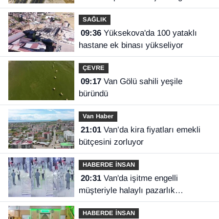
SAĞLIK
09:36
Yüksekova'da 100 yataklı
hastane ek binası yükseliyor
ÇEVRE
09:17
Van Gölü sahili yeşile
büründü
Van Haber
21:01
Van’da kira fiyatları emekli
bütçesini zorluyor
HABERDE İNSAN
20:31
Van'da işitme engelli
müşteriyle halaylı pazarlık
gülümsetti
HABERDE İNSAN