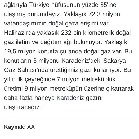
ağlarıyla Türkiye nüfusunun yüzde 85'ine
Sinema - TV
ulaşmış durumdayız. Yaklaşık 72,3 milyon
SİYASET
vatandaşımızın doğal gaza erişimi var.
Halihazırda yaklaşık 232 bin kilometrelik doğal
SPOR
gaz iletim ve dağıtım ağı bulunuyor. Yaklaşık
19,5 milyon konutta şu anda doğal gaz var. Bu
TEBRİK
konutların 3 milyonu Karadeniz'deki Sakarya
TEKNOLOJİ
Gaz Sahası'nda ürettiğimiz gazı kullanıyor. Bu
yılın ilk çeyreğinde 7 milyon metreküplük
Turizm
üretimi 9 milyon metreküpün üzerine çıkartarak
daha fazla haneye Karadeniz gazını
VAN'DA SPOR
ulaştıracağız."
Vasıta
Kaynak:
AA
YAŞAM