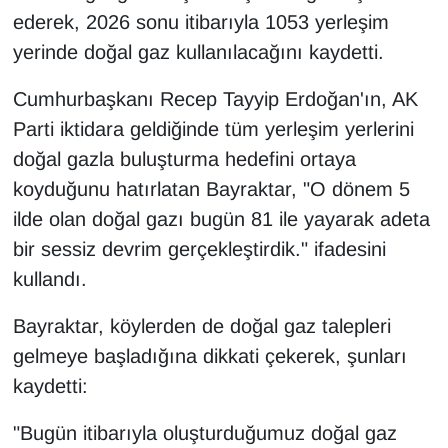
KURDÎ
ederek, 2026 sonu itibarıyla 1053 yerleşim
yerinde doğal gaz kullanılacağını kaydetti.
MAGAZİN
Cumhurbaşkanı Recep Tayyip Erdoğan'ın, AK
MEDYA
Parti iktidara geldiğinde tüm yerleşim yerlerini
doğal gazla buluşturma hedefini ortaya
ONE EKONOMİ
koyduğunu hatırlatan Bayraktar, "O dönem 5
POLİTİKA
ilde olan doğal gazı bugün 81 ile yayarak adeta
bir sessiz devrim gerçekleştirdik." ifadesini
Resmi İlanlar
kullandı.
RÖPORTAJ
Bayraktar, köylerden de doğal gaz talepleri
gelmeye başladığına dikkati çekerek, şunları
SAĞLIK
kaydetti:
Seri İlan
"Bugün itibarıyla oluşturduğumuz doğal gaz