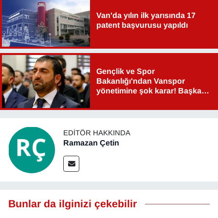
Van'da yılın ilk yarısında 17
patent başvurusu yapıldı
Gençlik ve Spor
Bakanlığı'ndan Vanspor
yönetimine şok karar! Başkan
Şahin Aslan görevden alındı!
EDITÖR HAKKINDA
Ramazan Çetin
Bunlar da ilginizi çekebilir