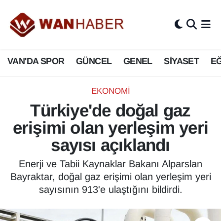
3.SAYFA
Van Nöbetçi Eczaneler
VAN'DA SPOR
GÜNCEL
GENEL
SİYASET
EĞ
ASAYİŞ
Van Hava Durumu
BİLİM VE TEKNOLOJİ
Van Namaz Vakitleri
EKONOMİ
Türkiye'de doğal gaz
Biyografi
Van Trafik Yoğunluk Haritası
erişimi olan yerleşim yeri
Bölge Haberleri
Süper Lig Puan Durumu ve Fikstür
sayısı açıklandı
ÇEVRE
Tüm Manşetler
Enerji ve Tabii Kaynaklar Bakanı Alparslan
Bayraktar, doğal gaz erişimi olan yerleşim yeri
Deprem
Son Dakika Haberleri
sayısının 913'e ulaştığını bildirdi.
Dernekler, Odalar
Haber Arşivi