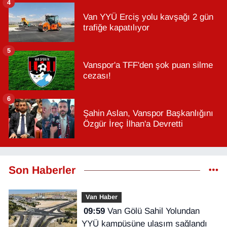
4
Van YYÜ Erciş yolu kavşağı 2 gün
trafiğe kapatılıyor
5
Vanspor'a TFF'den şok puan silme
cezası!
6
Şahin Aslan, Vanspor Başkanlığını
Özgür İreç İlhan'a Devretti
Son Haberler
Van Haber
09:59
Van Gölü Sahil Yolundan
YYÜ kampüsüne ulaşım sağlandı