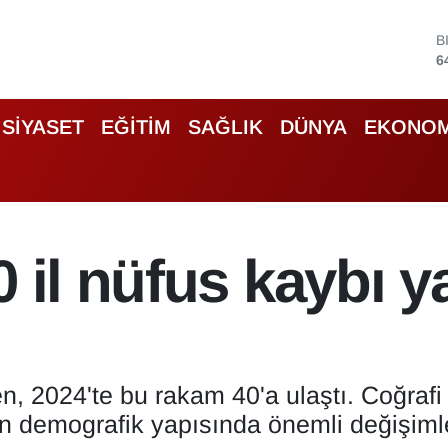
B
6
D
4
E
SİYASET
EĞİTİM
SAĞLIK
DÜNYA
EKONOM
5
S
6
G
6
B
 il nüfus kaybı ya
1
en, 2024'te bu rakam 40'a ulaştı. Coğraf
nin demografik yapısında önemli değişiml