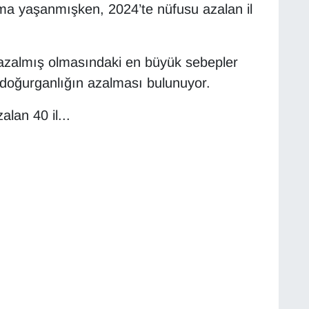
ma yaşanmışken, 2024’te nüfusu azalan il
e azalmış olmasındaki en büyük sebepler
ve doğurganlığın azalması bulunuyor.
alan 40 il...