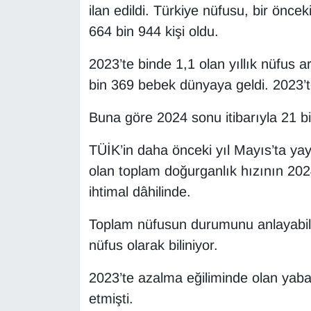
KURDÎ
ilan edildi. Türkiye nüfusu, bir öncek
664 bin 944 kişi oldu.
MAGAZİN
2023’te binde 1,1 olan yıllık nüfus a
MEDYA
bin 369 bebek dünyaya geldi. 2023’t
ONE EKONOMİ
Buna göre 2024 sonu itibarıyla 21 
POLİTİKA
TÜİK’in daha önceki yıl Mayıs’ta yay
olan toplam doğurganlık hızının 202
Resmi İlanlar
ihtimal dâhilinde.
RÖPORTAJ
Toplam nüfusun durumunu anlayabilm
nüfus olarak biliniyor.
SAĞLIK
2023’te azalma eğiliminde olan ya
Seri İlan
etmişti.