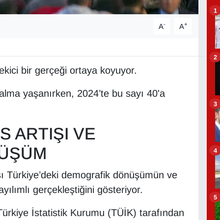
1
-
+
A
A
2
çekici bir gerçeği ortaya koyuyor.
alma yaşanırken, 2024’te bu sayı 40'a
3
S ARTIŞI VE
NÜŞÜM
4
ası Türkiye’deki demografik dönüşümün ve
yılımlı gerçekleştiğini gösteriyor.
5
 Türkiye İstatistik Kurumu (TÜİK) tarafından