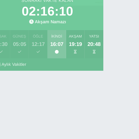
SONRAKI VAKTE KALAN
02:16:09
Akşam Namazı
SAK
GÜNEŞ
ÖĞLE
İKINDI
AKŞAM
YATSI
:30
05:05
12:17
16:07
19:19
20:48
Aylık Vakitler