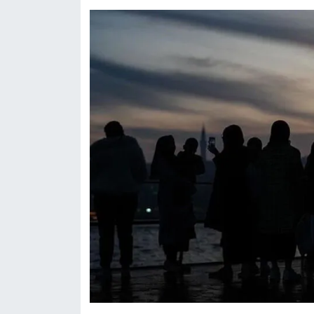
Sinema - TV
SİYASET
SPOR
TEBRİK
TEKNOLOJİ
Turizm
VAN'DA SPOR
Vasıta
YAŞAM