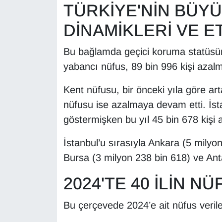
TÜRKİYE'NİN BÜY
YEREL
DİNAMİKLERİ VE E
Bu bağlamda geçici koruma statüsünd
yabancı nüfus, 89 bin 996 kişi azalma
Kent nüfusu, bir önceki yıla göre art
nüfusu ise azalmaya devam etti. İst
göstermişken bu yıl 45 bin 678 kişi a
İstanbul’u sırasıyla Ankara (5 milyo
Bursa (3 milyon 238 bin 618) ve Anta
2024'TE 40 İLİN N
Bu çerçevede 2024’e ait nüfus veriler