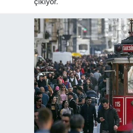
çıkıyor.
Diğer
DÜNYA
EĞİTİM
EKONOMİ
Eleman
Emlak
En çok konuşulanlar
GENEL
Güncel