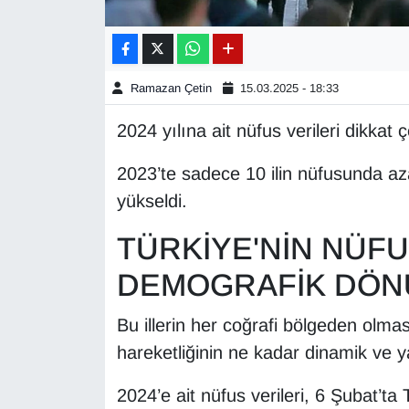
Gündem
Haber
Ramazan Çetin
15.03.2025 - 18:33
2024 yılına ait nüfus verileri dikkat 
HABERDE İNSAN
2023’te sadece 10 ilin nüfusunda az
İngilizce
yükseldi.
Kadın
TÜRKİYE'NİN NÜFU
Kamu Alımları
DEMOGRAFİK DÖ
Kim Kimdir?
Bu illerin her coğrafi bölgeden olm
hareketliğinin ne kadar dinamik ve ya
Kültür & Sanat
2024’e ait nüfus verileri, 6 Şubat’ta