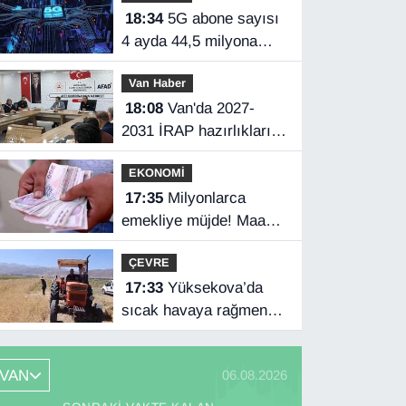
18:34
5G abone sayısı
4 ayda 44,5 milyona
ulaştı
Van Haber
18:08
Van'da 2027-
2031 İRAP hazırlıkları
başladı
EKONOMİ
17:35
Milyonlarca
emekliye müjde! Maaş
farkları bu gece
ÇEVRE
hesaplarda
17:33
Yüksekova’da
sıcak havaya rağmen
hasat mesaisi başladı
VAN
06.08.2026