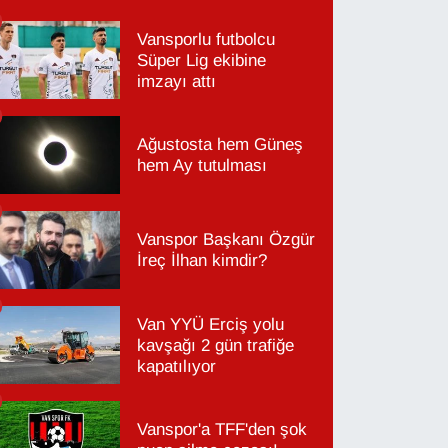
Vansporlu futbolcu
Süper Lig ekibine
imzayı attı
Ağustosta hem Güneş
hem Ay tutulması
Vanspor Başkanı Özgür
İreç İlhan kimdir?
Van YYÜ Erciş yolu
kavşağı 2 gün trafiğe
kapatılıyor
Vanspor'a TFF'den şok