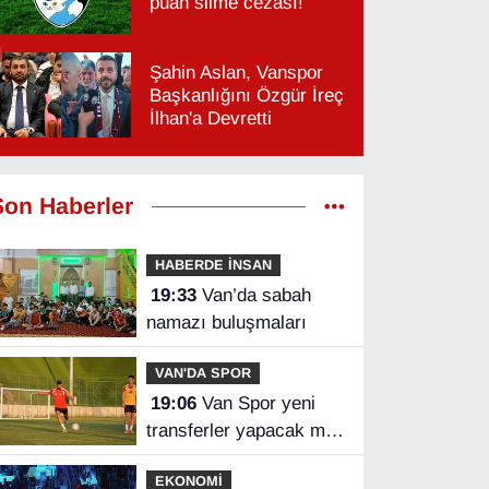
puan silme cezası!
Şahin Aslan, Vanspor
Başkanlığını Özgür İreç
İlhan'a Devretti
Son Haberler
HABERDE İNSAN
19:33
Van’da sabah
namazı buluşmaları
VAN'DA SPOR
19:06
Van Spor yeni
transferler yapacak mı?
Başkan Özgür İreç İlhan
EKONOMİ
açıkladı