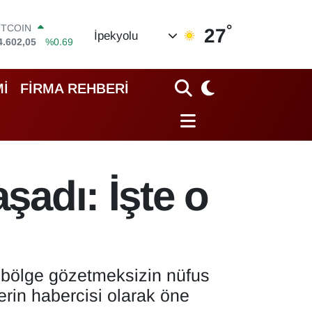
ITCOIN
°
27
İpekyolu
4.602,05
%0.69
OLAR
7,6006
%0.06
URO
İ
FİRMA REHBERİ
5,0250
%0.02
TERLİN
4,2398
%0.2
RAM ALTIN
513.94
%0.32
İST100
şadı: İşte o
3.768
%48
i bölge gözetmeksizin nüfus
erin habercisi olarak öne