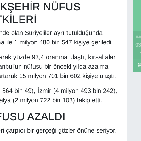
ÜKŞEHİR NÜFUS
TKİLERİ
e olan Suriyeliler ayrı tutulduğunda
İM
 ile 1 milyon 480 bin 547 kişiye geriledi.
03
arak yüzde 93,4 oranına ulaştı, kırsal alan
anbul’un nüfusu bir önceki yılda azalma
rtarak 15 milyon 701 bin 602 kişiye ulaştı.
n 864 bin 49), İzmir (4 milyon 493 bin 242),
lya (2 milyon 722 bin 103) takip etti.
ÜFUSU AZALDI
i çarpıcı bir gerçeği gözler önüne seriyor.