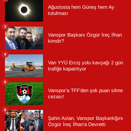
Ağustosta hem Güneş hem Ay
tutulması
3
Vanspor Başkanı Özgür İreç İlhan
kimdir?
4
Van YYÜ Erciş yolu kavşağı 2 gün
trafiğe kapatılıyor
5
Vanspor'a TFF'den şok puan silme
cezası!
6
Şahin Aslan, Vanspor Başkanlığını
Özgür İreç İlhan'a Devretti