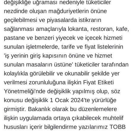
değişikliğe uğraması nedeniyle tüketiciler
Sinema - TV
nezdinde oluşan mağduriyetlerin önüne
geçilebilmesi ve piyasalarda istikrarın
SİYASET
sağlanması amaçlarıyla lokanta, restoran, kafe,
SPOR
pastane ve benzeri yiyecek ve içecek hizmeti
sunulan işletmelerde, tarife ve fiyat listelerinin
TEBRİK
'iş yerinin giriş kapısının önüne ve hizmet
sunulan masaların üstüne' tüketiciler tarafından
TEKNOLOJİ
kolaylıkla görülebilir ve okunabilir şekilde yer
Turizm
verilmesi zorunluluğuna ilişkin Fiyat Etiketi
Yönetmeliği'nde değişiklik yapılmış olup, söz
VAN'DA SPOR
konusu değişiklik 1 Ocak 2024'te yürürlüğe
girmiştir. Bakanlık olarak bu düzenlemelere
Vasıta
ilişkin uygulamada ortaya çıkabilecek muhtelif
YAŞAM
hususları içerir bilgilendirme yazılarımız TOBB