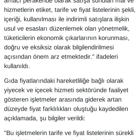
amacı perakende olarak satışa sunulan mal ve
KURDÎ
hizmetlerin etiket, tarife ve fiyat listelerinin şekli,
MAGAZİN
içeriği, kullanılması ile indirimli satışlara ilişkin
usul ve esasları düzenlemek olan yönetmelik,
MEDYA
tüketicilerin ekonomik çıkarlarının korunması,
doğru ve eksiksiz olarak bilgilendirilmesi
ONE EKONOMİ
açısından önem arz etmektedir." ifadeleri
kullanıldı.
POLİTİKA
Gıda fiyatlarındaki hareketliliğe bağlı olarak
Resmi İlanlar
yiyecek ve içecek hizmeti sektöründe faaliyet
RÖPORTAJ
gösteren işletmeler arasında giderek artan
düzeyde fiyat farklılıkları oluştuğu kaydedilen
SAĞLIK
açıklamada, şu bilgiler verildi:
Seri İlan
"Bu işletmelerin tarife ve fiyat listelerinin sürekli