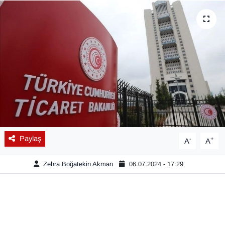
Diğer
DÜNYA
EĞİTİM
EKONOMİ
Eleman
Paylaş
-
+
A
A
Emlak
Zehra Boğatekin Akman
06.07.2024 - 17:29
En çok konuşulanlar
GENEL
Güncel