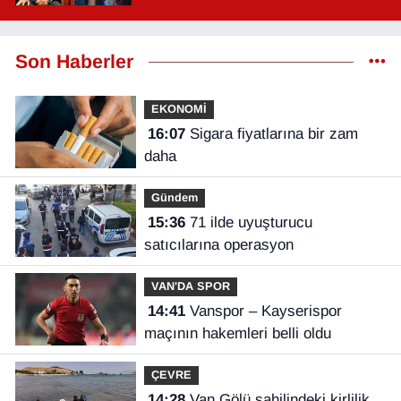
Son Haberler
EKONOMİ
16:07
Sigara fiyatlarına bir zam
daha
Gündem
15:36
71 ilde uyuşturucu
satıcılarına operasyon
VAN'DA SPOR
14:41
Vanspor – Kayserispor
maçının hakemleri belli oldu
ÇEVRE
14:28
Van Gölü sahilindeki kirlilik