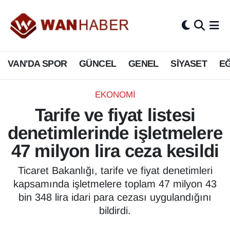
3.SAYFA
Van Nöbetçi Eczaneler
VAN'DA SPOR
GÜNCEL
GENEL
SİYASET
EĞ
ASAYİŞ
Van Hava Durumu
BİLİM VE TEKNOLOJİ
Van Namaz Vakitleri
EKONOMİ
Tarife ve fiyat listesi
Biyografi
Van Trafik Yoğunluk Haritası
denetimlerinde işletmelere
Bölge Haberleri
Süper Lig Puan Durumu ve Fikstür
47 milyon lira ceza kesildi
ÇEVRE
Tüm Manşetler
Ticaret Bakanlığı, tarife ve fiyat denetimleri
kapsamında işletmelere toplam 47 milyon 43
Deprem
Son Dakika Haberleri
bin 348 lira idari para cezası uygulandığını
bildirdi.
Dernekler, Odalar
Haber Arşivi