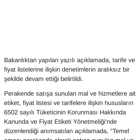
Gündem
Haber
HABERDE İNSAN
Bakanlıktan yapılan yazılı açıklamada, tarife ve
İngilizce
fiyat listelerine ilişkin denetimlerin aralıksız bir
Kadın
şekilde devam ettiği belirtildi.
Perakende satışa sunulan mal ve hizmetlere ait
Kamu Alımları
etiket, fiyat listesi ve tarifelere ilişkin hususların
Kim Kimdir?
6502 sayılı Tüketicinin Korunması Hakkında
Kanunda ve Fiyat Etiketi Yönetmeliği'nde
Kültür & Sanat
düzenlendiği anımsatılan açıklamada, "Temel