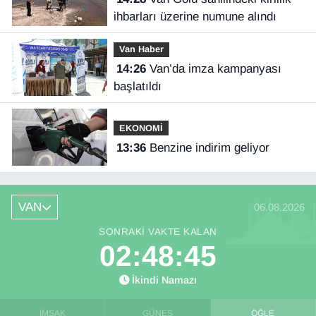
ihbarları üzerine numune alındı
Van Haber
14:26
Van’da imza kampanyası
başlatıldı
EKONOMİ
13:36
Benzine indirim geliyor
VAN
06.08.2026
SONRAKI VAKTE KALAN
02:48:44
İkindi Namazı
İMSAK
GÜNEŞ
ÖĞLE