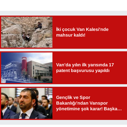
İki çocuk Van Kalesi'nde
mahsur kaldı!
Van'da yılın ilk yarısında 17
patent başvurusu yapıldı
Gençlik ve Spor
Bakanlığı'ndan Vanspor
yönetimine şok karar! Başkan
Şahin Aslan görevden alındı!