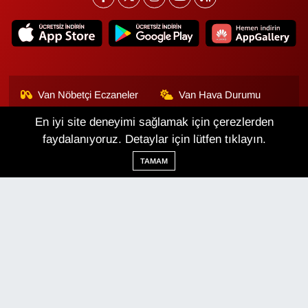
Van Nöbetçi Eczaneler
Van Hava Durumu
En iyi site deneyimi sağlamak için çerezlerden
Van Namaz Vakitleri
Van Trafik Yoğunluk
Haritası
faydalanıyoruz. Detaylar için lütfen tıklayın.
TAMAM
Puan Durumu ve Fikstür
Tüm Manşetler
Son Dakika Haberleri
Haber Arşivi
Van Haber
Çerez Politikası
Gizlilik Politikası
Üyelik Sözleşmesi
Veri Politikası
Künye
İletişim
Haber Yazılımı:
TE Bilişim