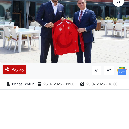
Diğer
DÜNYA
EĞİTİM
EKONOMİ
Eleman
Paylaş
-
+
A
A
Emlak
Necat Teyfun
25.07.2025 - 11:30
25.07.2025 - 18:30
En çok konuşulanlar
GENEL
Güncel