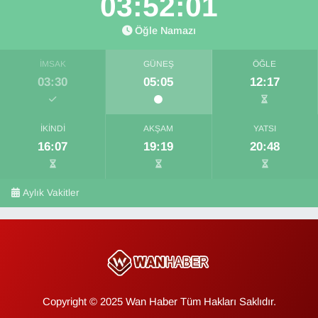
03:52:00
Öğle Namazı
İMSAK
GÜNEŞ
ÖĞLE
03:30
05:05
12:17
İKINDI
AKŞAM
YATSI
16:07
19:19
20:48
Aylık Vakitler
Copyright © 2025 Wan Haber Tüm Hakları Saklıdır.