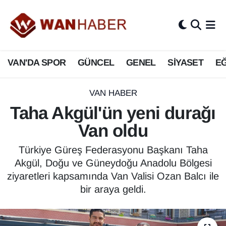
3.SAYFA
Van Nöbetçi Eczaneler
VAN'DA SPOR
GÜNCEL
GENEL
SİYASET
EĞ
ASAYİŞ
Van Hava Durumu
BİLİM VE TEKNOLOJİ
Van Namaz Vakitleri
VAN HABER
Taha Akgül'ün yeni durağı
Biyografi
Van Trafik Yoğunluk Haritası
Van oldu
Bölge Haberleri
Süper Lig Puan Durumu ve Fikstür
Türkiye Güreş Federasyonu Başkanı Taha
Akgül, Doğu ve Güneydoğu Anadolu Bölgesi
ÇEVRE
Tüm Manşetler
ziyaretleri kapsamında Van Valisi Ozan Balcı ile
bir araya geldi.
Deprem
Son Dakika Haberleri
Dernekler, Odalar
Haber Arşivi