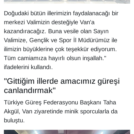
Sinema - TV
Doğudaki bütün illerimizin faydalanacağı bir
SİYASET
merkezi Valimizin desteğiyle Van'a
kazandıracağız. Buna vesile olan Sayın
SPOR
Valimize, Gençlik ve Spor İl Müdürümüz ile
ilimizin büyüklerine çok teşekkür ediyorum.
TEBRİK
Tüm camiamıza hayırlı olsun inşallah."
TEKNOLOJİ
ifadelerini kullandı.
"Gittiğim illerde amacımız güreşi
Turizm
canlandırmak"
VAN'DA SPOR
Türkiye Güreş Federasyonu Başkanı Taha
Akgül, Van ziyaretinde minik sporcularla da
Vasıta
buluştu.
YAŞAM