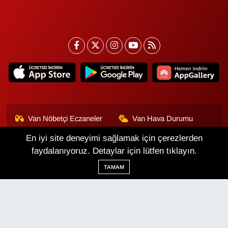
Van Nöbetçi Eczaneler
Van Hava Durumu
En iyi site deneyimi sağlamak için çerezlerden
Van Namaz Vakitleri
Van Trafik Yoğunluk
Haritası
faydalanıyoruz. Detaylar için lütfen tıklayın.
TAMAM
Puan Durumu ve Fikstür
Tüm Manşetler
Son Dakika Haberleri
Haber Arşivi
Van Haber
Çerez Politikası
Gizlilik Politikası