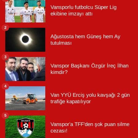
Vansporlu futbolcu Süper Lig
ekibine imzayı attı
2
Ağustosta hem Güneş hem Ay
tutulması
3
Vanspor Başkanı Özgür İreç İlhan
kimdir?
4
Van YYÜ Erciş yolu kavşağı 2 gün
trafiğe kapatılıyor
5
Vanspor'a TFF'den şok puan silme
cezası!