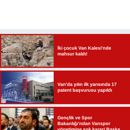
İki çocuk Van Kalesi'nde
mahsur kaldı!
Van'da yılın ilk yarısında 17
patent başvurusu yapıldı
Gençlik ve Spor
Bakanlığı'ndan Vanspor
yönetimine şok karar! Başkan