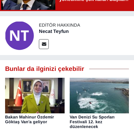
Şahin Aslan görevden alındı!
EDITÖR HAKKINDA
Necat Teyfun
Bunlar da ilginizi çekebilir
Bakan Mahinur Özdemir
Van Denizi Su Sporları
Göktaş Van'a geliyor
Festivali 12. kez
düzenlenecek