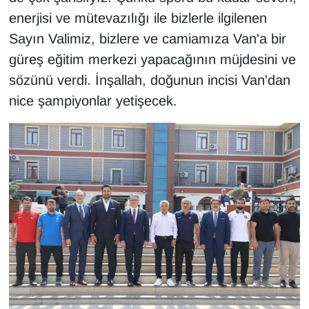
KURDÎ
enerjisi ve mütevazılığı ile bizlerle ilgilenen
Sayın Valimiz, bizlere ve camiamıza Van'a bir
MAGAZİN
güreş eğitim merkezi yapacağının müjdesini ve
MEDYA
sözünü verdi. İnşallah, doğunun incisi Van'dan
nice şampiyonlar yetişecek.
ONE EKONOMİ
POLİTİKA
Resmi İlanlar
RÖPORTAJ
SAĞLIK
Seri İlan