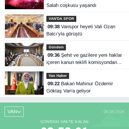
Salah coşkusu yaşandı
VAN'DA SPOR
09:38
Vanspor heyeti Vali Ozan
Balcı'yla görüştü
Gündem
09:36
Şehit ve gazilere yeni haklar
içeren kanun teklifi komisyondan
geçti
Van Haber
09:22
Bakan Mahinur Özdemir
Göktaş Van'a geliyor
VAN
06.08.2026
SONRAKI VAKTE KALAN