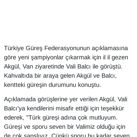
Gündem
Haber
HABERDE İNSAN
Türkiye Güreş Federasyonunun açıklamasına
göre yeni şampiyonlar çıkarmak için il il gezen
İngilizce
Akgül, Van ziyaretinde Vali Balcı ile görüştü.
Kahvaltıda bir araya gelen Akgül ve Balcı,
Kadın
kentteki güreşin durumunu konuştu.
Kamu Alımları
Açıklamada görüşlerine yer verilen Akgül, Vali
Kim Kimdir?
Balcı'ya kendilerini misafir ettiği için teşekkür
ederek, "Türk güreşi adına çok mutluyum.
Kültür & Sanat
Güreşi ve sporu seven bir Valimiz olduğu için
de çok şanslıyız. Çünkü sporu bu kadar seven,