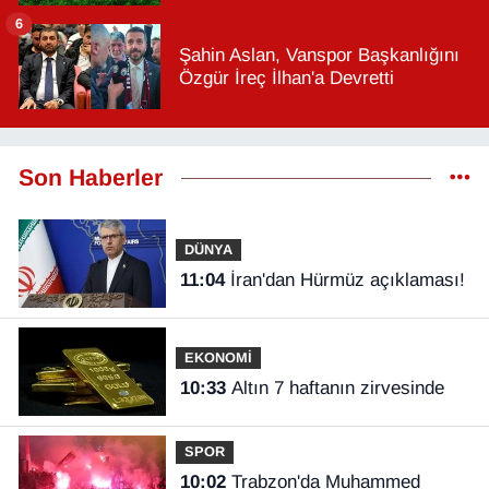
6
Şahin Aslan, Vanspor Başkanlığını
Özgür İreç İlhan'a Devretti
Son Haberler
DÜNYA
11:04
İran'dan Hürmüz açıklaması!
EKONOMİ
10:33
Altın 7 haftanın zirvesinde
SPOR
10:02
Trabzon'da Muhammed